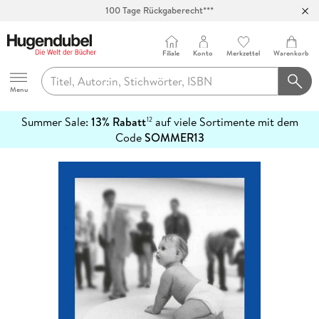
100 Tage Rückgaberecht***
Abholung in über 100 Filialen
Filiale
Konto
Merkzettel
Warenkorb
Hugendubel
Menu
Summer Sale:
13% Rabatt
auf viele Sortimente mit dem
12
mehr
Code
SOMMER13
erfahren