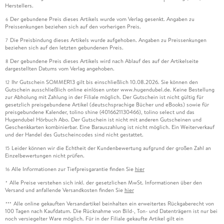
Herstellers.
Der gebundene Preis dieses Artikels wurde vom Verlag gesenkt. Angaben zu
6
Preissenkungen beziehen sich auf den vorherigen Preis.
Die Preisbindung dieses Artikels wurde aufgehoben. Angaben zu Preissenkungen
7
beziehen sich auf den letzten gebundenen Preis.
Der gebundene Preis dieses Artikels wird nach Ablauf des auf der Artikelseite
8
dargestellten Datums vom Verlag angehoben.
Ihr Gutschein SOMMER13 gilt bis einschließlich 10.08.2026. Sie können den
12
Gutschein ausschließlich online einlösen unter www.hugendubel.de. Keine Bestellung
zur Abholung mit Zahlung in der Filiale möglich. Der Gutschein ist nicht gültig für
gesetzlich preisgebundene Artikel (deutschsprachige Bücher und eBooks) sowie für
preisgebundene Kalender, tolino shine (4016621130466), tolino select und das
Hugendubel Hörbuch Abo. Der Gutschein ist nicht mit anderen Gutscheinen und
Geschenkkarten kombinierbar. Eine Barauszahlung ist nicht möglich. Ein Weiterverkauf
und der Handel des Gutscheincodes sind nicht gestattet.
Leider können wir die Echtheit der Kundenbewertung aufgrund der großen Zahl an
15
Einzelbewertungen nicht prüfen.
Alle Informationen zur Tiefpreisgarantie finden Sie
hier
16
Alle Preise verstehen sich inkl. der gesetzlichen MwSt. Informationen über den
*
Versand und anfallende Versandkosten finden Sie
hier
Alle online gekauften Versandartikel beinhalten ein erweitertes Rückgaberecht von
***
100 Tagen nach Kaufdatum. Die Rücknahme von Bild-, Ton- und Datenträgern ist nur bei
noch versiegelter Ware möglich. Für in der Filiale gekaufte Artikel gilt ein