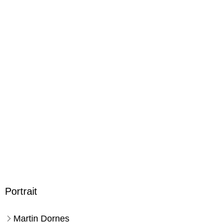
9783596194056
Herstelleradresse
S. Fischer Verlag GmbH, Hedderichstraße 114, 60596
Frankfurt am Main, S. Fischer Verlag GmbH,
produktsicherheit@fischerverlage.de
Portrait
Martin Dornes