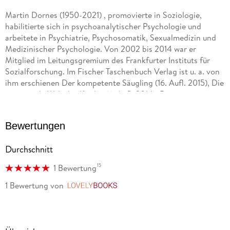
Martin Dornes (1950-2021) , promovierte in Soziologie,
habilitierte sich in psychoanalytischer Psychologie und
arbeitete in Psychiatrie, Psychosomatik, Sexualmedizin und
Medizinischer Psychologie. Von 2002 bis 2014 war er
Mitglied im Leitungsgremium des Frankfurter Instituts für
Sozialforschung. Im Fischer Taschenbuch Verlag ist u. a. von
ihm erschienen Der kompetente Säugling (16. Aufl. 2015), Die
emotionale Welt des Kindes (6. Aufl. 2014), Die
Modernisierung der Seele. Kind-Familie-Gesellschaft (2012),
sowie zuletzt Macht der Kapitalismus depressiv? (2016).
Bewertungen
Durchschnitt
15
1 Bewertung
1 Bewertung
von
LovelyBooks