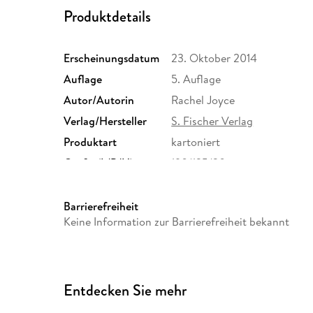
Produktdetails
Erscheinungsdatum
23. Oktober 2014
Auflage
5. Auflage
Autor/Autorin
Rachel Joyce
Verlag/Hersteller
S. Fischer Verlag
Produktart
kartoniert
Größe (L/B/H)
190/125/30 mm
Herstelleradresse
S. Fischer Verlag GmbH, Hed
Frankfurt am Main, S. Fisch
Barrierefreiheit
produktsicherheit@fischerve
Keine Information zur Barrierefreiheit bekannt
Entdecken Sie mehr