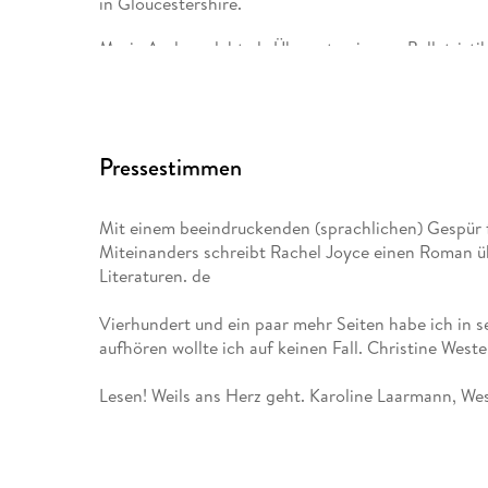
in Gloucestershire.
Maria Andreas lebt als Übersetzerin von Belletris
Sprachgefühl macht sie das besondere Leseerlebni
auf Deutsch erfahrbar.
Pressestimmen
Mit einem beeindruckenden (sprachlichen) Gespür 
Miteinanders schreibt Rachel Joyce einen Roman ü
Literaturen. de
Vierhundert und ein paar mehr Seiten habe ich in 
aufhören wollte ich auf keinen Fall. Christine We
Lesen! Weils ans Herz geht. Karoline Laarmann, We
Diesen wunderbaren Roman durchzieht eine lautlos
brennt sich in die Herzen der Leser ein. Peter M. H