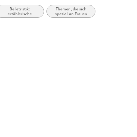
Belletristik:
Themen, die sich
erzählerische
speziell an Frauen
Themen, Stoffe,
und/oder Mädchen
Motive
richten