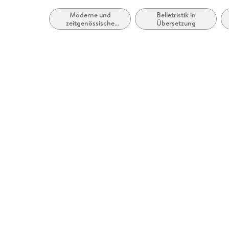
Moderne und
Belletristik in
zeitgenössische
Übersetzung
Belletristik: allgemein
und literarisch