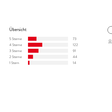
dabei auch humorvoll und am Ende mit einer
on Schwarzkopf, Norddeutscher Rundfunk, NDR 1
Übersicht
iler und manchmal auch verstörender Roman. [ ]
5 Sterne
73
erns. Brigitte Woman
4 Sterne
122
erneut, dass sie es meisterhaft versteht,
3 Sterne
91
2 Sterne
44
1 Stern
14