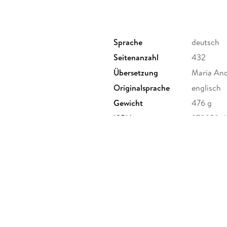
Sprache
deutsch
Seitenanzahl
432
Übersetzung
Maria An
Originalsprache
englisch
Gewicht
476 g
ISBN
97835961
derichstraße 114, 60596
er Verlag GmbH,
rlage.de