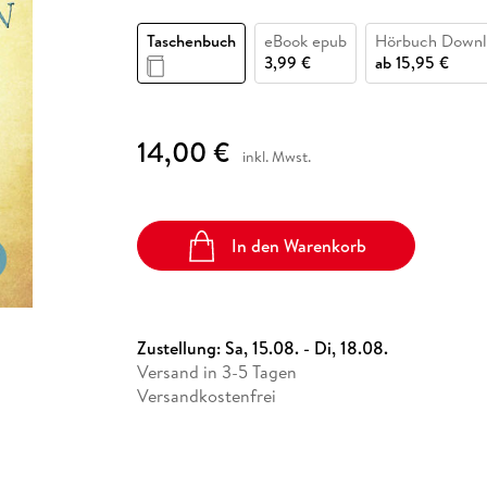
Fremdsprachige Bücher
n Lernhilfen
 Jugendbücher
eiber
Hörbuch Downloads im Bundle
cher
 Vergleich
 Puzzlezubehör
Lernen
New Adult
STABILO
Taschenbücher
Taschenbuch
eBook epub
Hörbuch Downl
hilfen
hriller
 Backen
er
lender
Ratgeber
3,99 €
ab
15,95 €
op
hriller
Romance
Sachbücher
14,00 €
precher:innen
inkl. Mwst.
Science Fiction
Fremdsprachige Bücher
In den Warenkorb
Zustellung:
Sa, 15.08. - Di, 18.08.
Versand in 3-5 Tagen
Versandkostenfrei