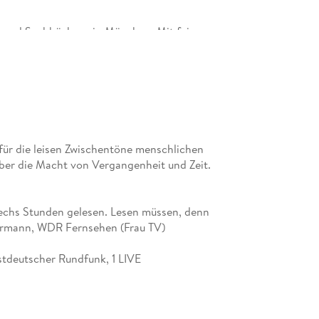
tik und Sachbüchern in München. Mit feinem
s der Romane von Rachel Joyce und Eleanor Ray
für die leisen Zwischentöne menschlichen
ber die Macht von Vergangenheit und Zeit.
sechs Stunden gelesen. Lesen müssen, denn
stermann, WDR Fernsehen (Frau TV)
stdeutscher Rundfunk, 1 LIVE
e Spannung und bittersüße Melancholie. Er
etzel, SAT. 1 Frühstücksfernsehen