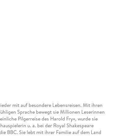
eder mit auf besondere Lebensreisen. Mit ihren
fühligen Sprache bewegt sie Millionen Leserinnen
inliche Pilgerreise des Harold Fry«, wurde sie
auspielerin u. a. bei der Royal Shakespeare
die BBC. Sie lebt mit ihrer Familie auf dem Land