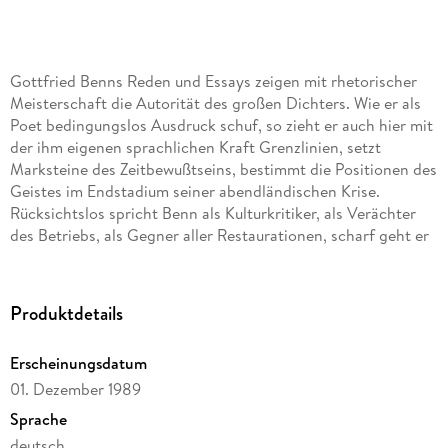
Gottfried Benns Reden und Essays zeigen mit rhetorischer
Meisterschaft die Autorität des großen Dichters. Wie er als
Poet bedingungslos Ausdruck schuf, so zieht er auch hier mit
der ihm eigenen sprachlichen Kraft Grenzlinien, setzt
Marksteine des Zeitbewußtseins, bestimmt die Positionen des
Geistes im Endstadium seiner abendländischen Krise.
Rücksichtslos spricht Benn als Kulturkritiker, als Verächter
des Betriebs, als Gegner aller Restaurationen, scharf geht er
mit der Geschichte ins Gericht, setzt dagegen als
ästhetisches Manifest das Gesetz der Form. Der
Sinnlosigkeit von Geschichte stellt er die Kunst entgegen,
Produktdetails
einen Kunstbegriff, der noch einmal verankert ist in
metaphysischen Tiefen, verwurzelt in jenem
Erscheinungsdatum
unerschütterlichen Glauben, daß nur als ästhetisches
01. Dezember 1989
Phänomen die Welt sich rechtfertigt. Nietzsche, das große
Vorbild, spricht aus den Essays und Reden als ein
Sprache
Verwandelter, Verwandter, ein Angeeigneter. Noch einmal
deutsch