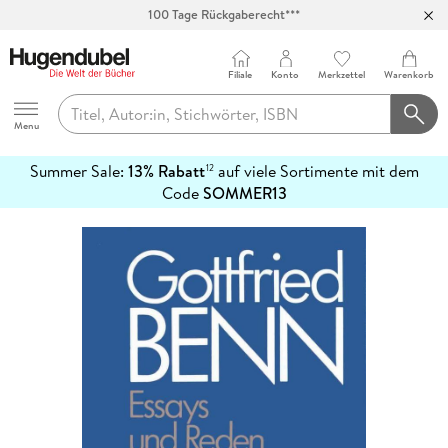
100 Tage Rückgaberecht***
Abholung in über 100 Filialen
Filiale
Konto
Merkzettel
Warenkorb
Hugendubel
Menu
Summer Sale:
13% Rabatt
auf viele Sortimente mit dem
12
mehr
Code
SOMMER13
erfahren