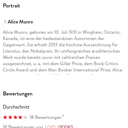
Frankfurt am Main, S. Fischer Verlag GmbH,
Portrait
produktsicherheit@fischerverlage.de
Alice Munro
Alice Munro, geboren am 10. Juli 1931 in Wingham, Ontario,
Kanada, ist eine der bedeutendsten Autorinnen der
Gegenwart. Sie erhielt 2013 die höchste Auszeichnung für
Literatur, den Nobelpreis. Ihr umfangreiches erzählerisches
Werk wurde bereits zuvor mit zahlreichen Preisen
ausgezeichnet, u. a. mit dem Giller Prize, dem Book Critics
Circle Award und dem Man Booker International Prize. Alice
Munro starb am 13. Mai 2024 in Port Hope, Ontario.
Bewertungen
Im S. FISCHER Verlag bzw. FISCHER Taschenbuch Verlag
liegen vor: Himmel und Hölle , Die Liebe einer Frau , Der
Durchschnitt
Traum meiner Mutter , Tricks , Wozu wollen Sie das wissen? ,
15
18 Bewertungen
Zu viel Glück , Tanz der seligen Geister , Offene Geheimnisse ,
Glaubst du, es war Liebe? , Das Bettlermädchen , Der Mond
18 Bewertungen
von
LovelyBooks