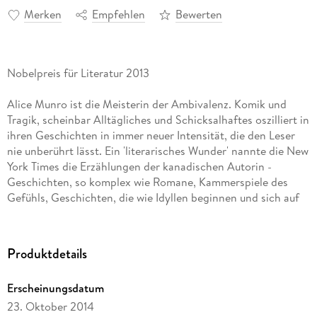
Merken
Empfehlen
Bewerten
Nobelpreis für Literatur 2013
Alice Munro ist die Meisterin der Ambivalenz. Komik und
Tragik, scheinbar Alltägliches und Schicksalhaftes oszilliert in
ihren Geschichten in immer neuer Intensität, die den Leser
nie unberührt lässt. Ein 'literarisches Wunder' nannte die New
York Times die Erzählungen der kanadischen Autorin -
Geschichten, so komplex wie Romane, Kammerspiele des
Gefühls, Geschichten, die wie Idyllen beginnen und sich auf
den Abgrund zu bewegen.
»Bei Alice Munro gelangt man lesend wie Hand in Hand mit
Produktdetails
ihr zu der Erkenntnis eines Augenblicks; das ist eine
merkwürdige und eher seltene Form von Gemeinsamkeit mit
Erscheinungsdatum
einem Autor. Ich lese - das bedeutet, ich lebe mich in das
23. Oktober 2014
Leben eines anderen Menschen ein. « Judith Hermann