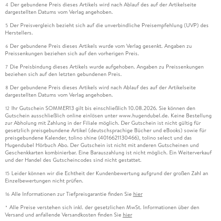
Der gebundene Preis dieses Artikels wird nach Ablauf des auf der Artikelseite
4
dargestellten Datums vom Verlag angehoben.
Der Preisvergleich bezieht sich auf die unverbindliche Preisempfehlung (UVP) des
5
Herstellers.
Der gebundene Preis dieses Artikels wurde vom Verlag gesenkt. Angaben zu
6
Preissenkungen beziehen sich auf den vorherigen Preis.
Die Preisbindung dieses Artikels wurde aufgehoben. Angaben zu Preissenkungen
7
beziehen sich auf den letzten gebundenen Preis.
Der gebundene Preis dieses Artikels wird nach Ablauf des auf der Artikelseite
8
dargestellten Datums vom Verlag angehoben.
Ihr Gutschein SOMMER13 gilt bis einschließlich 10.08.2026. Sie können den
12
Gutschein ausschließlich online einlösen unter www.hugendubel.de. Keine Bestellung
zur Abholung mit Zahlung in der Filiale möglich. Der Gutschein ist nicht gültig für
gesetzlich preisgebundene Artikel (deutschsprachige Bücher und eBooks) sowie für
preisgebundene Kalender, tolino shine (4016621130466), tolino select und das
Hugendubel Hörbuch Abo. Der Gutschein ist nicht mit anderen Gutscheinen und
Geschenkkarten kombinierbar. Eine Barauszahlung ist nicht möglich. Ein Weiterverkauf
und der Handel des Gutscheincodes sind nicht gestattet.
Leider können wir die Echtheit der Kundenbewertung aufgrund der großen Zahl an
15
Einzelbewertungen nicht prüfen.
Alle Informationen zur Tiefpreisgarantie finden Sie
hier
16
Alle Preise verstehen sich inkl. der gesetzlichen MwSt. Informationen über den
*
Versand und anfallende Versandkosten finden Sie
hier