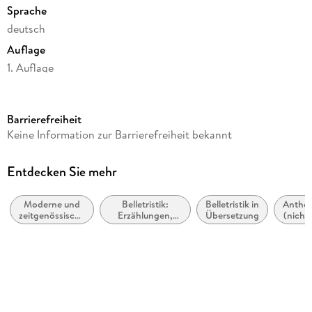
Sprache
deutsch
Auflage
1. Auflage
Seitenanzahl
267
Barrierefreiheit
Reihe
Keine Information zur Barrierefreiheit bekannt
Fischer TaschenBibliothek
Autor/Autorin
Entdecken Sie mehr
Alice Munro
Moderne und
Belletristik:
Belletristik in
Anthol
Übersetzung
zeitgenössische
Erzählungen,
Übersetzung
(nicht 
Heidi Zerning
Belletristik:
Kurzgeschichten,
allgemein und
Short Stories
Nachwort
literarisch
Judith Hermann
Weitere Beteiligte
Judith Hermann