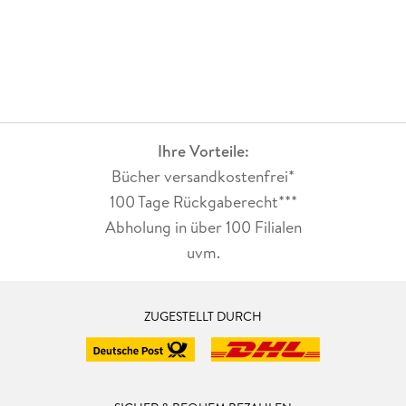
Erich-Fried-Preis 2014
Friedrich-Hölderlin-Preis 2009
Kleist-Preis 2001
Hugo-Ball-Förderpreis 1999
Ihre Vorteile:
Förderpreis zum Bremer Literaturpreis 1999
Bücher versandkostenfrei*
100 Tage Rückgaberecht***
Abholung in über 100 Filialen
uvm.
ZUGESTELLT DURCH