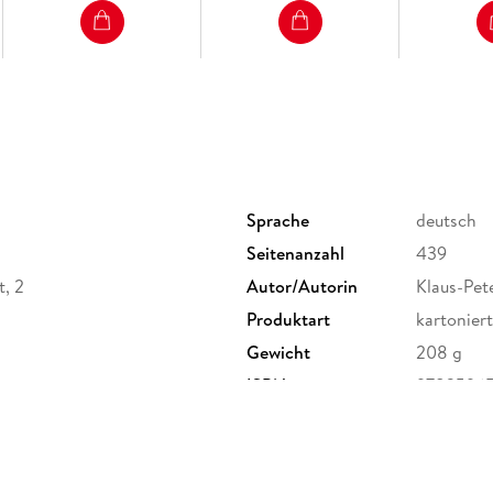
Sprache
deutsch
Seitenanzahl
439
t, 2
Autor/Autorin
Klaus-Pet
Produktart
kartoniert
Gewicht
208 g
ISBN
97835965
derichstraße 114, 60596
er Verlag GmbH,
rlage.de