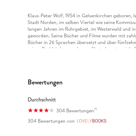
Klaus-Peter Wolf, 1954 in Gelsenkirchen geboren, leb
Stadt Norden, im selben Viertel wie seine Kommissa
langen Jahren im Ruhrgebiet, im Westerwald und in
geworden. Seine Bücher und Filme wurden mit zahlr
Bücher in 26 Sprachen übersetzt und über fünfzehn
seiner Drehbücher wurden verfilmt, darunter viele fü
Mitglied im PEN-Zentrum Deutschland.
Die Romane mit Hauptkommissarin Ann Kathrin Kl
Platz 1 der Spiegel-Bestsellerliste, die ZDF-Verfi
Bewertungen
Millionen von Zuschauern zur besten Sendezeit.
Durchschnitt
15
304 Bewertungen
304 Bewertungen
von
LovelyBooks