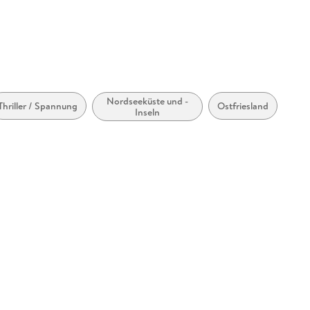
Nordseeküste und -
Thriller / Spannung
Ostfriesland
Inseln