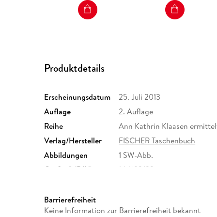
Produktdetails
Erscheinungsdatum
25. Juli 2013
Auflage
2. Auflage
Reihe
Ann Kathrin Klaasen ermittel
Verlag/Hersteller
FISCHER Taschenbuch
Abbildungen
1 SW-Abb.
Größe (L/B/H)
144/93/22 mm
Herstelleradresse
S. Fischer Verlag GmbH, Hed
Frankfurt am Main, S. Fisch
Barrierefreiheit
produktsicherheit@fischerve
Keine Information zur Barrierefreiheit bekannt