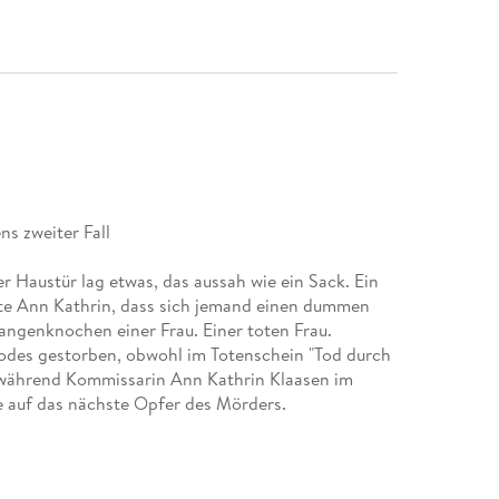
ns zweiter Fall
r Haustür lag etwas, das aussah wie ein Sack. Ein
te Ann Kathrin, dass sich jemand einen dummen
angenknochen einer Frau. Einer toten Frau.
 Todes gestorben, obwohl im Totenschein "Tod durch
während Kommissarin Ann Kathrin Klaasen im
se auf das nächste Opfer des Mörders.
e ostfriesische Hauptkommissarin Ann Kathrin
der beispiellosen Erfolgsserie von Nummer-1-