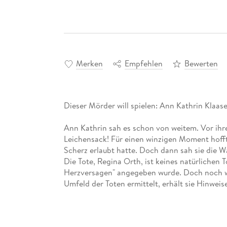
Merken
Empfehlen
Bewerten
Dieser Mörder will spielen: Ann Kathrin Klaase
Ann Kathrin sah es schon von weitem. Vor ihre
Leichensack! Für einen winzigen Moment hoff
Scherz erlaubt hatte. Doch dann sah sie die W
Die Tote, Regina Orth, ist keines natürlichen
Herzversagen" angegeben wurde. Doch noch 
Umfeld der Toten ermittelt, erhält sie Hinwei
Der Mörder spielt ein Spiel, dessen Regeln di
Klaasen noch nicht kennt - der zweite Fall in 