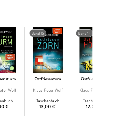
Band 15
Band 14
esensturm
Ostfriesenzorn
Ostfriesenhölle
eter Wolf
Klaus-Peter Wolf
Klaus-Peter Wolf
henbuch
Taschenbuch
Taschenbuch
00 €
13,00 €
12,00 €
*
*
*