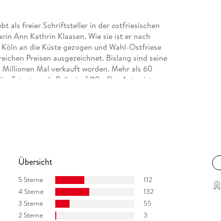
t als freier Schriftsteller in der ostfriesischen
rin Ann Kathrin Klaasen. Wie sie ist er nach
 Köln an die Küste gezogen und Wahl-Ostfriese
eichen Preisen ausgezeichnet. Bislang sind seine
 Millionen Mal verkauft worden. Mehr als 60
r »Tatort« und »Polizeiruf 110«. Der Autor ist
aasen stehen regelmäßig mehrere Wochen auf
lmungen sind Quotenrenner und begeistern
Übersicht
5 Sterne
112
4 Sterne
132
3 Sterne
55
2 Sterne
3