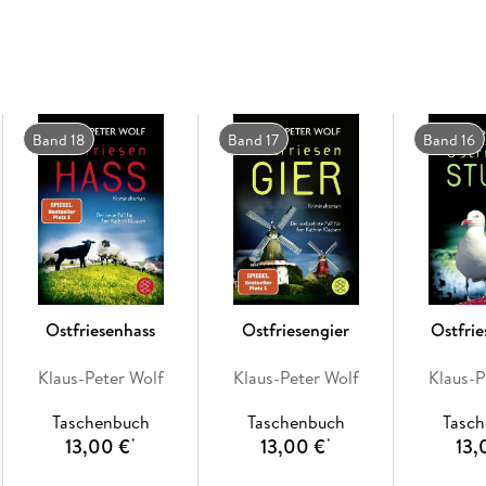
Bestsellerautor Klaus-Peter Wolf.
Band 18
Band 17
Band 16
Ostfriesenhass
Ostfriesengier
Ostfri
Klaus-Peter Wolf
Klaus-Peter Wolf
Klaus-P
Taschenbuch
Taschenbuch
Tasc
13,00 €
13,00 €
13,
*
*