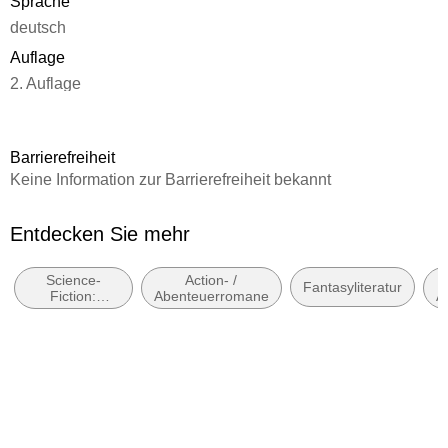
Sprache
deutsch
Auflage
2. Auflage
Seitenanzahl
478
Barrierefreiheit
Reihe
Keine Information zur Barrierefreiheit bekannt
Die Krone der Sterne
Autor/Autorin
Entdecken Sie mehr
Kai Meyer
Science-
Action- /
Illustrationen
Fantasyliteratur
Fiction:
Abenteuerromane
A
Jens Maria Weber
Weltraumoper,
Space Opera
Verlag/Hersteller
S. Fischer Verlag
Produktart
kartoniert