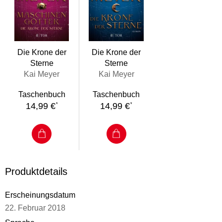
einen galaktischen Krieg entfachen soll. Um das Leben des
Kindes zu retten, nimmt Iniza mit ihren Gefährten den Kampf
auf - auch wenn das den Untergang ganzer Welten
bedeutet. Ein ungewöhnlicher Autor mit einer einzigartigen
Serie.
Die Krone der
Die Krone der
Sterne
Sterne
Kai Meyer
Kai Meyer
Taschenbuch
Taschenbuch
14,99 €
14,99 €
*
*
Produktdetails
Erscheinungsdatum
22. Februar 2018