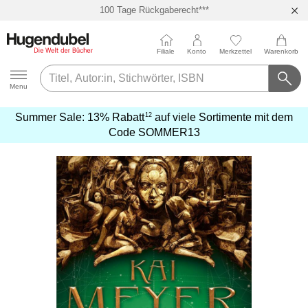
100 Tage Rückgaberecht***
Abholung in über 100 Filialen
Filiale
Konto
Merkzettel
Warenkorb
Hugendubel
Menu
12
Summer Sale:
13% Rabatt
auf viele Sortimente mit dem
mehr
Code
SOMMER13
erfahren