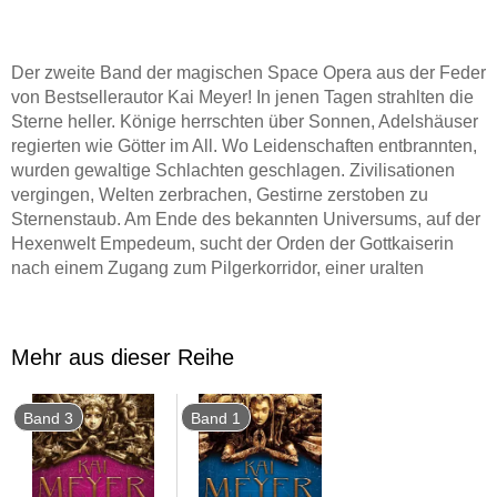
Der zweite Band der magischen Space Opera aus der Feder
von Bestsellerautor Kai Meyer! In jenen Tagen strahlten die
Sterne heller. Könige herrschten über Sonnen, Adelshäuser
regierten wie Götter im All. Wo Leidenschaften entbrannten,
wurden gewaltige Schlachten geschlagen. Zivilisationen
vergingen, Welten zerbrachen, Gestirne zerstoben zu
Sternenstaub. Am Ende des bekannten Universums, auf der
Hexenwelt Empedeum, sucht der Orden der Gottkaiserin
nach einem Zugang zum Pilgerkorridor, einer uralten
Sternenstraße, von der keiner ahnt, wohin sie führt - oder
was sich auf ihr nähert. In ihrer Verblendung rufen die Hexen
ihren Götzen an, das Schwarze Loch Kamastraka, und
Mehr aus dieser Reihe
ahnen nicht, welches Unheil sie damit heraufbeschwören.
Derweil sind Iniza und Glanis dem Orden entkommen und
leben mit ihrer neugeborenen Tochter unter Piraten auf dem
Band 3
Band 1
Planeten Noa. Doch auch dort sind sie alles andere als
sicher: Verrat und Entführung, Hinterhalte und
Meuchelmorde führen auf die Spur eines Komplotts, das