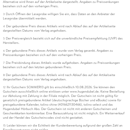
Alternative wird Ihnen auf der Artikelseite dargestellt. Angaben zu Preissenkungen
beziehen sich auf den vorherigen Preis.
Durch Öffnen der Leseprobe willigen Sie ein, dass Daten an den Anbieter der
3
Leseprobe übermittelt werden.
Der gebundene Preis dieses Artikels wird nach Ablauf des auf der Artikelseite
4
dargestellten Datums vom Verlag angehoben.
Der Preisvergleich bezieht sich auf die unverbindliche Preisempfehlung (UVP) des
5
Herstellers.
Der gebundene Preis dieses Artikels wurde vom Verlag gesenkt. Angaben zu
6
Preissenkungen beziehen sich auf den vorherigen Preis.
Die Preisbindung dieses Artikels wurde aufgehoben. Angaben zu Preissenkungen
7
beziehen sich auf den letzten gebundenen Preis.
Der gebundene Preis dieses Artikels wird nach Ablauf des auf der Artikelseite
8
dargestellten Datums vom Verlag angehoben.
Ihr Gutschein SOMMER13 gilt bis einschließlich 10.08.2026. Sie können den
12
Gutschein ausschließlich online einlösen unter www.hugendubel.de. Keine Bestellung
zur Abholung mit Zahlung in der Filiale möglich. Der Gutschein ist nicht gültig für
gesetzlich preisgebundene Artikel (deutschsprachige Bücher und eBooks) sowie für
preisgebundene Kalender, tolino shine (4016621130466), tolino select und das
Hugendubel Hörbuch Abo. Der Gutschein ist nicht mit anderen Gutscheinen und
Geschenkkarten kombinierbar. Eine Barauszahlung ist nicht möglich. Ein Weiterverkauf
und der Handel des Gutscheincodes sind nicht gestattet.
Leider können wir die Echtheit der Kundenbewertung aufgrund der großen Zahl an
15
Einzelbewertungen nicht prüfen.