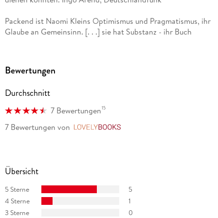
Packend ist Naomi Kleins Optimismus und Pragmatismus, ihr
Glaube an Gemeinsinn. [. . .] sie hat Substanz - ihr Buch
ebenso. Catrin Stövesand, Deutschlandfunk
nach einem halben Jahr Trump im Weißen Haus muss man ihr
Bewertungen
wohl recht geben: Präsidial ist hier so gut wie nichts. Helmut
Mayer, Frankfurter Allgemeine Zeitung
Durchschnitt
ein Manifest der Aktivistin, die Probleme anpacken will, nicht
15
7 Bewertungen
bejammern. Petra Ahne, Berliner Zeitung
7 Bewertungen
von
LovelyBooks
Übersicht
5 Sterne
5
4 Sterne
1
3 Sterne
0