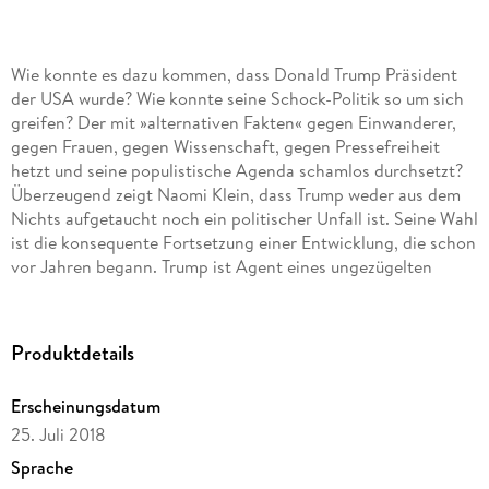
Wie konnte es dazu kommen, dass Donald Trump Präsident
der USA wurde? Wie konnte seine Schock-Politik so um sich
greifen? Der mit »alternativen Fakten« gegen Einwanderer,
gegen Frauen, gegen Wissenschaft, gegen Pressefreiheit
hetzt und seine populistische Agenda schamlos durchsetzt?
Überzeugend zeigt Naomi Klein, dass Trump weder aus dem
Nichts aufgetaucht noch ein politischer Unfall ist. Seine Wahl
ist die konsequente Fortsetzung einer Entwicklung, die schon
vor Jahren begann. Trump ist Agent eines ungezügelten
Kapitalismus, zunehmender Ungleichheit, zunehmenden
Rassismus und Protektionismus. Sein Handeln, das zeigt
Naomi Klein, lässt sich aber nur angemessen verstehen, wenn
Produktdetails
man ihn als Marke betrachtet immer zielt er darauf, seinen
Markenkern zu stärken. Aus ihrer messerscharfen Analyse
Erscheinungsdatum
entwickelt die bekannte Aktivistin und Bestsellerautorin
25. Juli 2018
Naomi Klein aber auch eine ganz konkrete, optimistische
Strategie des neuen Widerstands. Denn ein »Nein« allein
Sprache
reicht nicht aus.