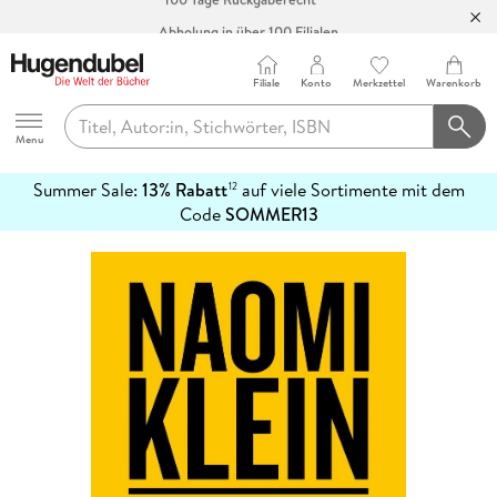
Abholung in über 100 Filialen
Filiale
Konto
Merkzettel
Warenkorb
Hugendubel
Menu
Summer Sale:
13% Rabatt
auf viele Sortimente mit dem
12
mehr
Code
SOMMER13
erfahren