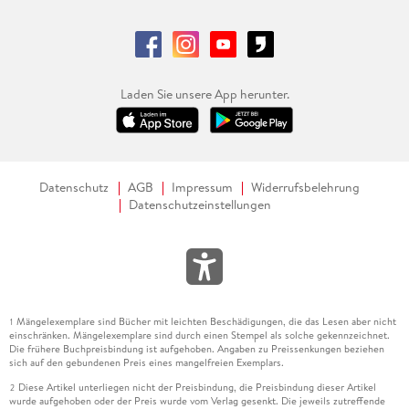
Laden Sie unsere App herunter.
Datenschutz
AGB
Impressum
Widerrufsbelehrung
Datenschutzeinstellungen
Mängelexemplare sind Bücher mit leichten Beschädigungen, die das Lesen aber nicht
1
einschränken. Mängelexemplare sind durch einen Stempel als solche gekennzeichnet.
Die frühere Buchpreisbindung ist aufgehoben. Angaben zu Preissenkungen beziehen
sich auf den gebundenen Preis eines mangelfreien Exemplars.
Diese Artikel unterliegen nicht der Preisbindung, die Preisbindung dieser Artikel
2
wurde aufgehoben oder der Preis wurde vom Verlag gesenkt. Die jeweils zutreffende