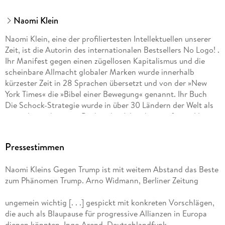
Naomi Klein
Naomi Klein, eine der profiliertesten Intellektuellen unserer
Zeit, ist die Autorin des internationalen Bestsellers No Logo! .
Ihr Manifest gegen einen zügellosen Kapitalismus und die
scheinbare Allmacht globaler Marken wurde innerhalb
kürzester Zeit in 28 Sprachen übersetzt und von der »New
York Times« die »Bibel einer Bewegung« genannt. Ihr Buch
Die Schock-Strategie wurde in über 30 Ländern der Welt als
eines der wichtigsten Bücher des Jahrzehnts gefeiert. Naomi
Klein war u. a. Miliband Fellow an der London School of
Economics und hält einen Ehrendoktortitel für Zivilrecht des
Pressestimmen
University of King s College in Neuschottland. Sie schreibt
und berichtet regelmäßig für große Sender und Zeitungen wie
Naomi Kleins Gegen Trump ist mit weitem Abstand das Beste
CNN, BBC, »The Los Angeles Times«, »The Washington Post«,
zum Phänomen Trump. Arno Widmann, Berliner Zeitung
RAI, CBC und andere. Naomi Klein lebt in Kanada.
ungemein wichtig [. . .] gespickt mit konkreten Vorschlägen,
die auch als Blaupause für progressive Allianzen in Europa
dienen könnten. Ingo Arend, Deutschlandfunk