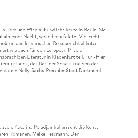
in Rom und Wien auf und lebt heute in Berlin. Sie
t »In einer Nacht, woanders« folgte »Vielleicht
eb sie den literarischen Reisebericht »Hinter
niert wie auch für den European Prize of
prachigen Literatur in Klagenfurt teil. Für »Hier
iteraturfonds, des Berliner Senats und von der
e mit dem Nelly-Sachs-Preis der Stadt Dortmund
oladjan auf der Shortlist für den Preis der
gau Literatur Preis 2022 ausgezeichnet.
is des Deutschen Literaturfonds« geehrt sowie
 ihr Roman »Goldstrand«, der mit dem Preis der
izzen. Katerina Poladjan beherrscht die Kunst
 ihren Romanen. Meike Fessmann, Der
en