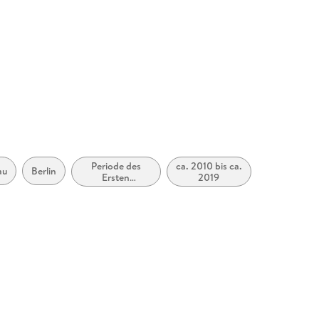
Periode des
ca. 2010 bis ca.
au
Berlin
Ersten
2019
Weltkrieges (ca.
1914 bis ca.
1918)