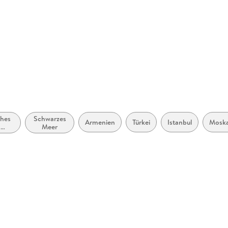
er Verlag GmbH,
rlage.de
ches
Schwarzes
Armenien
Türkei
Istanbul
Mosk
:
Meer
ng,
tion