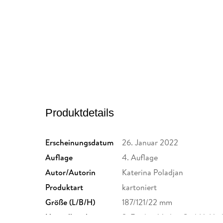
Produktdetails
Erscheinungsdatum
26. Januar 2022
Auflage
4. Auflage
Autor/Autorin
Katerina Poladjan
Produktart
kartoniert
Größe (L/B/H)
187/121/22 mm
Herstelleradresse
S. Fischer Verlag GmbH, Hed