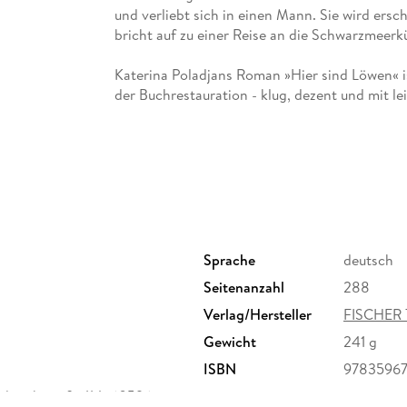
und verliebt sich in einen Mann. Sie wird ers
bricht auf zu einer Reise an die Schwarzmeerk
Katerina Poladjans Roman »Hier sind Löwen« i
der Buchrestauration - klug, dezent und mit l
Sprache
deutsch
Seitenanzahl
288
Verlag/Hersteller
FISCHER 
Gewicht
241 g
ISBN
9783596
derichstraße 114, 60596