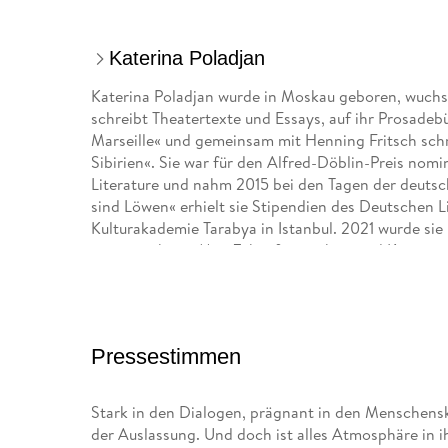
Katerina Poladjan
Katerina Poladjan wurde in Moskau geboren, wuchs 
schreibt Theatertexte und Essays, auf ihr Prosadebü
Marseille« und gemeinsam mit Henning Fritsch schri
Sibirien«. Sie war für den Alfred-Döblin-Preis nomi
Literature und nahm 2015 bei den Tagen der deutschs
sind Löwen« erhielt sie Stipendien des Deutschen L
Kulturakademie Tarabya in Istanbul. 2021 wurde si
ausgezeichnet. Mit »Zukunftsmusik« stand Katerina P
Leipziger Buchmesse 2022 und wurde mit dem Rhein
Katerina Poladjan wurde 2025 mit dem »Großen Pre
2026 mit dem Nicolas-Born-Preis. Zuletzt erschien
Leipziger Buchmesse 2026 ausgezeichnet wurde.
Pressestimmen
Literaturpreise:
Stark in den Dialogen, prägnant in den Menschensk
der Auslassung. Und doch ist alles Atmosphäre in
- Nicolas-Born-Preis 2026 des Landes Niedersachs