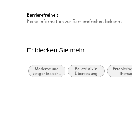
Frankfurt am Main, S. Fisch
produktsicherheit@fischerve
Barrierefreiheit
Keine Information zur Barrierefreiheit bekannt
Entdecken Sie mehr
Moderne und
Belletristik in
Erzähleris
zeitgenössische
Übersetzung
Thema
Belletristik:
Vertreibu
allgemein und
Exil, Migra
literarisch