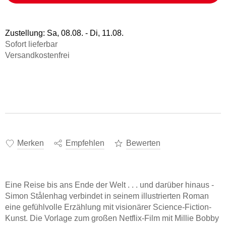
Vergissmeinnicht
39,99 €
Freida McFadden
Tagesabreißkalender 2027 -
Hörbuch Downloads im Bundle
Science Fiction
Praktische Tipps für 2027
Sonstiger Artikel
eBook epub
Ulrich Thimm
12,95 €
16,99 €
Zustellung:
Sa, 08.08. - Di, 11.08.
Fremdsprachige Bücher
Das kleine Strandschlösschen
Statt
15,74 €
Sofort lieferbar
Band 1
Kalender
Rebecca Schulz
Taschenbücher
Versandkostenfrei
15,99 €
Hörbuch Download
Filmriss auf Immenhof
17,95 €
Karsten Dusse
Buch (gebunden)
24,00 €
Merken
Empfehlen
Bewerten
Eine Reise bis ans Ende der Welt . . . und darüber hinaus -
Simon Stålenhag verbindet in seinem illustrierten Roman
eine gefühlvolle Erzählung mit visionärer Science-Fiction-
Kunst. Die Vorlage zum großen Netflix-Film mit Millie Bobby