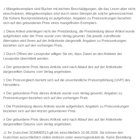
Mängelexemplare sind Bücher mit leichten Beschädigungen, die das Lesen aber nicht
1
einschränken. Mängelexemplare sind durch einen Stempel als solche gekennzeichnet.
Die frühere Buchpreisbindung ist aufgehoben. Angaben zu Preissenkungen beziehen
sich auf den gebundenen Preis eines mangelfreien Exemplars.
Diese Artikel unterliegen nicht der Preisbindung, die Preisbindung dieser Artikel wurde
2
aufgehoben oder der Preis wurde vom Verlag gesenkt. Die jeweils zutreffende
Alternative wird Ihnen auf der Artikelseite dargestellt. Angaben zu Preissenkungen
beziehen sich auf den vorherigen Preis.
Durch Öffnen der Leseprobe willigen Sie ein, dass Daten an den Anbieter der
3
Leseprobe übermittelt werden.
Der gebundene Preis dieses Artikels wird nach Ablauf des auf der Artikelseite
4
dargestellten Datums vom Verlag angehoben.
Der Preisvergleich bezieht sich auf die unverbindliche Preisempfehlung (UVP) des
5
Herstellers.
Der gebundene Preis dieses Artikels wurde vom Verlag gesenkt. Angaben zu
6
Preissenkungen beziehen sich auf den vorherigen Preis.
Die Preisbindung dieses Artikels wurde aufgehoben. Angaben zu Preissenkungen
7
beziehen sich auf den letzten gebundenen Preis.
Der gebundene Preis dieses Artikels wird nach Ablauf des auf der Artikelseite
8
dargestellten Datums vom Verlag angehoben.
Ihr Gutschein SOMMER13 gilt bis einschließlich 10.08.2026. Sie können den
12
Gutschein ausschließlich online einlösen unter www.hugendubel.de. Keine Bestellung