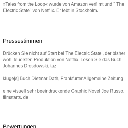
»Tales from the Loop« wurde von Amazon verfilmt und " The
Electric State" von Netflix. Er lebt in Stockholm.
Pressestimmen
Drücken Sie nicht auf Start bei The Electric State , der bisher
wohl teuersten Produktion von Netflix. Lesen Sie das Buch!
Johannes Drosdowski, taz
kluge[s] Buch Dietmar Dath, Frankfurter Allgemeine Zeitung
eine visuell sehr beeindruckende Graphic Novel Joe Russo,
filmstarts. de
ruhige, melancholische Reise durch eine untergehende
Welt [. . .]. Katharina Grothkopp, netzwelt. de
Bewertungen