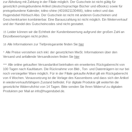
zur Abholung mit Zahlung in der Filiale möglich. Der Gutschein ist nicht gültig für
gesetzlich preisgebundene Artikel (deutschsprachige Bücher und eBooks) sowie für
preisgebundene Kalender, tolino shine (4016621130466), tolino select und das
Hugendubel Hörbuch Abo. Der Gutschein ist nicht mit anderen Gutscheinen und
Geschenkkarten kombinierbar. Eine Barauszahlung ist nicht möglich. Ein Weiterverkauf
und der Handel des Gutscheincodes sind nicht gestattet.
Leider können wir die Echtheit der Kundenbewertung aufgrund der großen Zahl an
15
Einzelbewertungen nicht prüfen.
Alle Informationen zur Tiefpreisgarantie finden Sie
hier
16
Alle Preise verstehen sich inkl. der gesetzlichen MwSt. Informationen über den
*
Versand und anfallende Versandkosten finden Sie
hier
Alle online gekauften Versandartikel beinhalten ein erweitertes Rückgaberecht von
***
100 Tagen nach Kaufdatum. Die Rücknahme von Bild-, Ton- und Datenträgern ist nur bei
noch versiegelter Ware möglich. Für in der Filiale gekaufte Artikel gilt ein Rückgaberecht
von 4 Wochen. Voraussetzung ist die Vorlage des Kassenbons und dass sich der Artikel
in wiederverkaufsfähigem Zustand befindet. Für digitale Produkte gilt weiterhin die
gesetzliche Widerrufsfrist von 14 Tagen. Bitte senden Sie Ihren Widerruf zu digitalen
Produkten per Mail an info@hugendubel.de.