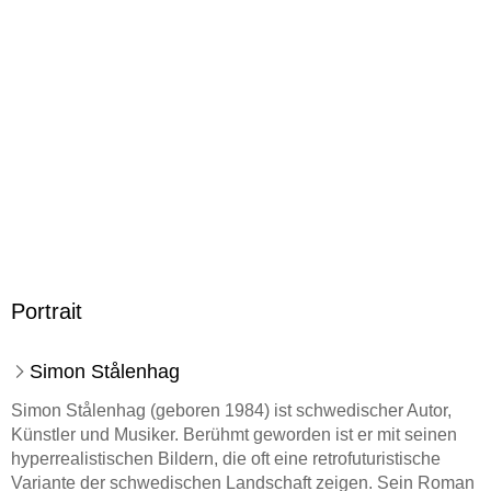
284/256/22 mm
ISBN
9783596703791
Herstelleradresse
S. Fischer Verlag GmbH, Hedderichstraße 114, 60596
Frankfurt am Main, S. Fischer Verlag GmbH,
produktsicherheit@fischerverlage.de
Portrait
Simon Stålenhag
Simon Stålenhag (geboren 1984) ist schwedischer Autor,
Künstler und Musiker. Berühmt geworden ist er mit seinen
hyperrealistischen Bildern, die oft eine retrofuturistische
Variante der schwedischen Landschaft zeigen. Sein Roman