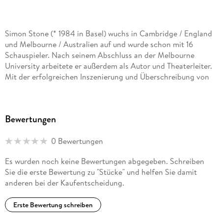
Simon Stone (* 1984 in Basel) wuchs in Cambridge / England
und Melbourne / Australien auf und wurde schon mit 16
Schauspieler. Nach seinem Abschluss an der Melbourne
University arbeitete er außerdem als Autor und Theaterleiter.
Mit der erfolgreichen Inszenierung und Überschreibung von
The Wild Duck
Bewertungen
(Belvoir Theatre, Sydney 2011) gelang ihm international der
Durchbruch. 2014 inszenierte Simon Stone zum ersten Mal in
0 Bewertungen
Deutschland am Theater Oberhausen (
Es wurden noch keine Bewertungen abgegeben. Schreiben
Die Orestie
Sie die erste Bewertung zu "Stücke" und helfen Sie damit
anderen bei der Kaufentscheidung.
). 2015 wurde er mit seinem Film
Erste Bewertung schreiben
The Daughter