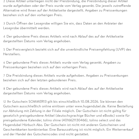
Diese Artikel unterliegen nicht der Preisbindung, die Preisbindung dieser Artikel
2
wurde aufgehoben oder der Preis wurde vom Verlag gesenkt. Die jeweils zutreffende
Alternative wird Ihnen auf der Artikelseite dargestellt. Angaben zu Preissenkungen
beziehen sich auf den vorherigen Preis.
Durch Öffnen der Leseprobe willigen Sie ein, dass Daten an den Anbieter der
3
Leseprobe übermittelt werden.
Der gebundene Preis dieses Artikels wird nach Ablauf des auf der Artikelseite
4
dargestellten Datums vom Verlag angehoben.
Der Preisvergleich bezieht sich auf die unverbindliche Preisempfehlung (UVP) des
5
Herstellers.
Der gebundene Preis dieses Artikels wurde vom Verlag gesenkt. Angaben zu
6
Preissenkungen beziehen sich auf den vorherigen Preis.
Die Preisbindung dieses Artikels wurde aufgehoben. Angaben zu Preissenkungen
7
beziehen sich auf den letzten gebundenen Preis.
Der gebundene Preis dieses Artikels wird nach Ablauf des auf der Artikelseite
8
dargestellten Datums vom Verlag angehoben.
Ihr Gutschein SOMMER13 gilt bis einschließlich 10.08.2026. Sie können den
12
Gutschein ausschließlich online einlösen unter www.hugendubel.de. Keine Bestellung
zur Abholung mit Zahlung in der Filiale möglich. Der Gutschein ist nicht gültig für
gesetzlich preisgebundene Artikel (deutschsprachige Bücher und eBooks) sowie für
preisgebundene Kalender, tolino shine (4016621130466), tolino select und das
Hugendubel Hörbuch Abo. Der Gutschein ist nicht mit anderen Gutscheinen und
Geschenkkarten kombinierbar. Eine Barauszahlung ist nicht möglich. Ein Weiterverkauf
und der Handel des Gutscheincodes sind nicht gestattet.