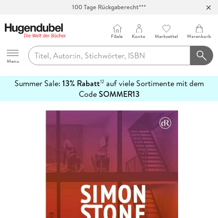
100 Tage Rückgaberecht***
Abholung in über 100 Filialen
Filiale
Konto
Merkzettel
Warenkorb
Hugendubel
Menu
Summer Sale:
13% Rabatt
auf viele Sortimente mit dem
12
mehr
Code
SOMMER13
erfahren