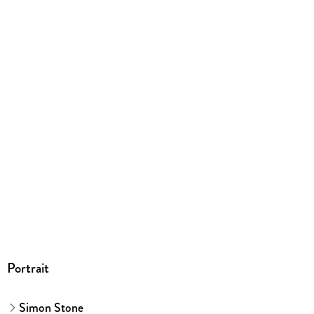
190/126/45 mm
ISBN
9783596705177
Herstelleradresse
S. Fischer Verlag GmbH, Hedderichstraße 114, 60596
Frankfurt am Main, S. Fischer Verlag GmbH,
produktsicherheit@fischerverlage.de
Portrait
Simon Stone