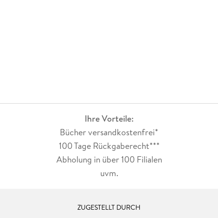
Preise, u. a. 2017 den Olivier Award for Best Revival für seine
Lorca-Adaption
Yerma
(Young Vic, London / The Armory, New York). Mit seiner
Adaption von
Drei Schwestern
wurde er 2017 in der Kritikerumfrage von
Ihre Vorteile:
Bücher versandkostenfrei*
Theater heute
100 Tage Rückgaberecht***
zum Autor des Jahres gewählt. 2018 bekam er den Kunstpreis
Abholung in über 100 Filialen
der Akademie der Künste Berlin in der Kategorie
uvm.
Darstellende Kunst.
ZUGESTELLT DURCH