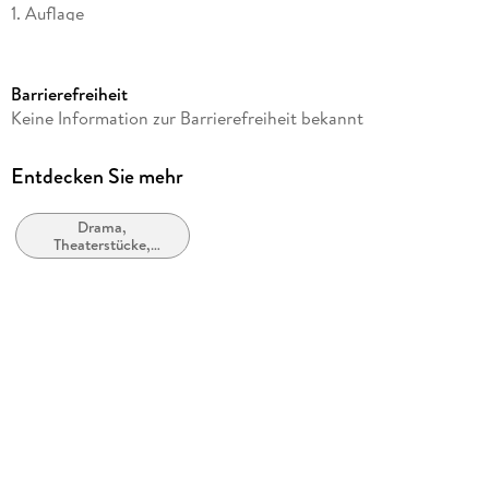
1. Auflage
Seitenanzahl
656
Barrierefreiheit
Autor/Autorin
Keine Information zur Barrierefreiheit bekannt
Simon Stone
Herausgegeben von
Entdecken Sie mehr
Brangwen Stone
Drama,
Übersetzung
Theaterstücke,
Martin Thomas Pesl, Brangwen Stone
Drehbücher
Verlag/Hersteller
FISCHER Taschenbuch
Produktart
kartoniert
Gewicht
468 g
Größe (L/B/H)