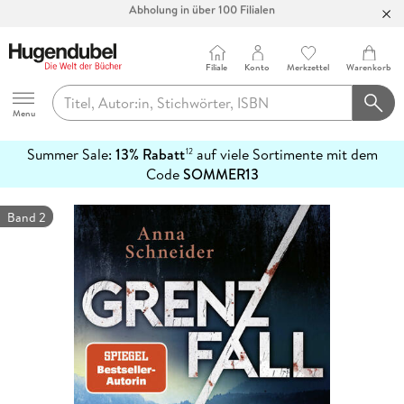
Bücher versandkostenfrei*
100 Tage Rückgaberecht***
Filiale
Konto
Merkzettel
Warenkorb
Abholung in über 100 Filialen
Hugendubel
Menu
Summer Sale:
13% Rabatt
auf viele Sortimente mit dem
12
mehr
Code
SOMMER13
erfahren
Band 2