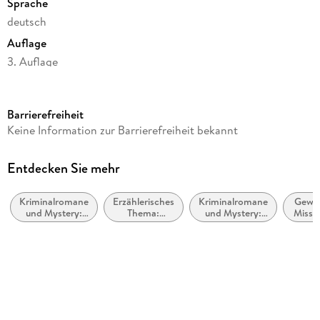
Sprache
deutsch
Auflage
3. Auflage
Seitenanzahl
432
Barrierefreiheit
Reihe
Keine Information zur Barrierefreiheit bekannt
Jahn und Krammer ermitteln, 2
Autor/Autorin
Entdecken Sie mehr
Anna Schneider
Kriminalromane
Erzählerisches
Kriminalromane
Gewal
Verlag/Hersteller
und Mystery:
Thema:
und Mystery:
Missb
FISCHER Taschenbuch
Polizeiarbeit &
Identität /
weibliche
in 
Forensik
Zugehörigkeit
Ermittler
Gesell
Originaltitel
Grenzfall - Ihr Schrei in der Nacht
Produktart
kartoniert