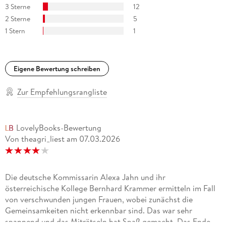
3 Sterne
12
Saarländischer Rundfunk SR3
2 Sterne
5
Anna Schneider ist ein neuer Star am deutschen Krimi-
1 Stern
1
Himmel! Alex Dengler, Denglers Buchkritik
Diese unterschiedlichen Schicksale hat Anna Schneider
Eigene Bewertung schreiben
geschickt zu einer packenden Story verwoben plausibel und
fesselnd. Die Presse
Zur Empfehlungsrangliste
LovelyBooks-Bewertung
Von theagri_liest
am
07.03.2026
Die deutsche Kommissarin Alexa Jahn und ihr
österreichische Kollege Bernhard Krammer ermitteln im Fall
von verschwunden jungen Frauen, wobei zunächst die
Gemeinsamkeiten nicht erkennbar sind. Das war sehr
spannend und das Miträtseln hat Spaß gemacht. Das Ende