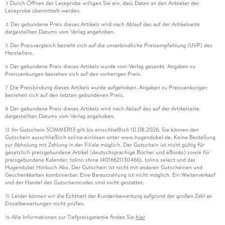
Durch Öffnen der Leseprobe willigen Sie ein, dass Daten an den Anbieter der
3
Leseprobe übermittelt werden.
Der gebundene Preis dieses Artikels wird nach Ablauf des auf der Artikelseite
4
dargestellten Datums vom Verlag angehoben.
Der Preisvergleich bezieht sich auf die unverbindliche Preisempfehlung (UVP) des
5
Herstellers.
Der gebundene Preis dieses Artikels wurde vom Verlag gesenkt. Angaben zu
6
Preissenkungen beziehen sich auf den vorherigen Preis.
Die Preisbindung dieses Artikels wurde aufgehoben. Angaben zu Preissenkungen
7
beziehen sich auf den letzten gebundenen Preis.
Der gebundene Preis dieses Artikels wird nach Ablauf des auf der Artikelseite
8
dargestellten Datums vom Verlag angehoben.
Ihr Gutschein SOMMER13 gilt bis einschließlich 10.08.2026. Sie können den
12
Gutschein ausschließlich online einlösen unter www.hugendubel.de. Keine Bestellung
zur Abholung mit Zahlung in der Filiale möglich. Der Gutschein ist nicht gültig für
gesetzlich preisgebundene Artikel (deutschsprachige Bücher und eBooks) sowie für
preisgebundene Kalender, tolino shine (4016621130466), tolino select und das
Hugendubel Hörbuch Abo. Der Gutschein ist nicht mit anderen Gutscheinen und
Geschenkkarten kombinierbar. Eine Barauszahlung ist nicht möglich. Ein Weiterverkauf
und der Handel des Gutscheincodes sind nicht gestattet.
Leider können wir die Echtheit der Kundenbewertung aufgrund der großen Zahl an
15
Einzelbewertungen nicht prüfen.
Alle Informationen zur Tiefpreisgarantie finden Sie
hier
16