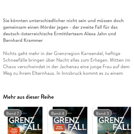
Sie könnten unterschiedlicher nicht sein und müssen doch
gemeinsam einen Mörder jagen - der zweite Fall für das
deutsch-österreichische Ermittlerteam Alexa Jahn und
Bernhard Krammer
Nichts geht mehr in der Grenzregion Karwendel, heftige
Schneefälle bringen über Nacht alles zum Erliegen. Mitten im
Chaos verschwindet in der Jachenau eine junge Frau auf dem
Weg zu ihrem Elternhaus. In Innsbruck kommt es zu einem
Zwischenfall in einem Studentenwohnheim, zwei
Studentinnen werden seither vermisst.
Alexa Jahn und Bernhard Krammer haben alle Mühe, unter
Mehr aus dieser Reihe
den erschwerten Bedingungen grenzübergreifend
zusammenarbeiten, als zwei weitere Vermisstenmeldungen
eingehen. Ein Zufall ist nun ausgeschlossen, die Fälle müssen
Band 7
Band 4
Band 3
zusammenhängen.
Bald beschleicht Bernhard Krammer eine ungute Ahnung, er
fühlt sich an einen alten Fall erinnert. Doch noch bevor er