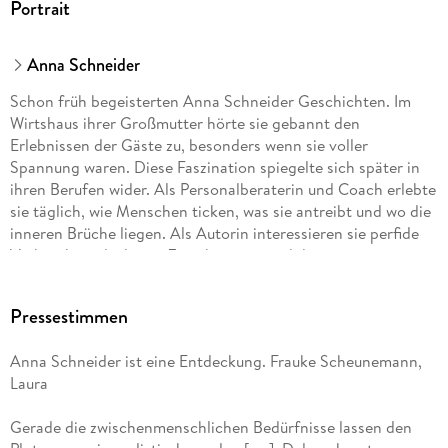
Portrait
Anna Schneider
Schon früh begeisterten Anna Schneider Geschichten. Im
Wirtshaus ihrer Großmutter hörte sie gebannt den
Erlebnissen der Gäste zu, besonders wenn sie voller
Spannung waren. Diese Faszination spiegelte sich später in
ihren Berufen wider. Als Personalberaterin und Coach erlebte
sie täglich, wie Menschen ticken, was sie antreibt und wo die
inneren Brüche liegen. Als Autorin interessieren sie perfide
Verbrechen, die leisen Zwischentöne und das, was im
Verborgenen bleibt. Ihre Geschichten beginnen dort, wo die
Fassade bröckelt. Immer ausgehend von der Frage: Wie gut
Pressestimmen
kennen wir die Menschen, die uns am nächsten stehen,
eigentlich wirklich? Alle Bände ihrer »Grenzfall«-Serie um das
Anna Schneider ist eine Entdeckung. Frauke Scheunemann,
ungleiche Ermittlerduo Alexa Jahn und Bernhard Krammer
Laura
sind SPIEGEL-Bestseller, »Blut für Blut« ist ihr erster
psychologischer Pageturner. Anna Schneider lebt mit ihrer
Gerade die zwischenmenschlichen Bedürfnisse lassen den
Familie in der Nähe von München.