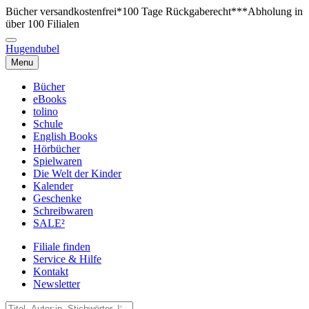
Bücher versandkostenfrei*
100 Tage Rückgaberecht***
Abholung in
über 100 Filialen
Hugendubel
Menu
Bücher
eBooks
tolino
Schule
English Books
Hörbücher
Spielwaren
Die Welt der Kinder
Kalender
Geschenke
Schreibwaren
SALE²
Filiale finden
Service & Hilfe
Kontakt
Newsletter