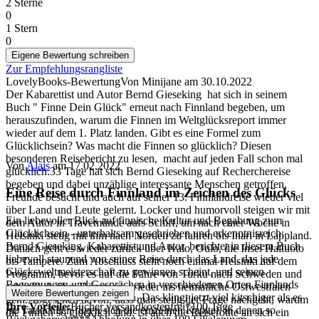
2 Sterne
0
1 Stern
0
Eigene Bewertung schreiben
Zur Empfehlungsrangliste
LovelyBooks-Bewertung
Von Minijane
am
30.10.2022
Der Kabarettist und Autor Bernd Gieseking hat sich in seinem
Buch " Finne Dein Glück" erneut nach Finnland begeben, um
herauszufinden, warum die Finnen im Weltglücksreport immer
wieder auf dem 1. Platz landen. Gibt es eine Formel zum
Glücklichsein? Was macht die Finnen so glücklich? Diesen
besonderen Reisebericht zu lesen, macht auf jeden Fall schon mal
Von
Alais
am
17.02.2022
glücklich.33 Tage hat sich Bernd Gieseking auf Recherchereise
begeben und dabei unzählige interessante Menschen getroffen,
Eine Reise durch Finnland im Zeichen des Glücks
Freunde besucht und auch auf seiner 13. Finnlandreise wieder viel
über Land und Leute gelernt. Locker und humorvoll steigen wir mit
Ein liebevoller Blick auf finnische Kultur und Begabung zum
dem Autor in Travemünde aufs Schiff, um nach einer Woche in
Glücklichsein - unterhaltsam geschrieben und erkenntnisreich:
Helsinki stetig mit ihm nach Norden zu fahren bis Inari in Lappland.
Bernd Gieseking, Kabarettist und Autor, berichtet in diesem Buch
Danach geht es wieder zurück über Ivalo, Oulo, die Insel Hailuoto
liebevoll staunend von seiner Reise durch das Land, das jede
bis Tampere. Zum Abschluss steht noch einmal Helsinki auf dem
Glücksweltmeisterschaft zu gewinnen scheint, und seinen
Programm, bevor es auf die Fähre von Turku nach Schweden und
Begegnungen und Gesprächen in verschiedenen Orten Finnlands
schließlich über Dänemark wieder ins heimatliche Ostwestfalen
Weitere Bewertungen zeigen
mit Menschen, die dort leben. Das klingt jetzt viel kitschiger als es
geht.Abgesehen davon, dass man stetig der Frage nachgeht, warum
Ihre Vorteile:
Bücher versandkostenfrei*
100 Tage
ist: Tatsächlich fügen sich die einzelnen Kapitel, in denen so
die Finnen so glücklich sind, ist auch die Reiseroute an sich ein