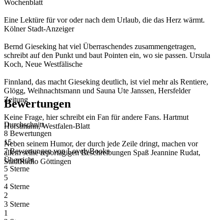
Wochenblatt
Eine Lektüre für vor oder nach dem Urlaub, die das Herz wärmt.
Kölner Stadt-Anzeiger
Bernd Gieseking hat viel Überraschendes zusammengetragen,
schreibt auf den Punkt und baut Pointen ein, wo sie passen. Ursula
Koch, Neue Westfälische
Finnland, das macht Gieseking deutlich, ist viel mehr als Rentiere,
Glögg, Weihnachtsmann und Sauna Ute Janssen, Hersfelder
Zeitung
Bewertungen
Keine Frage, hier schreibt ein Fan für andere Fans. Hartmut
Durchschnitt
Horstmann, Westfalen-Blatt
8 Bewertungen
15
Neben seinem Humor, der durch jede Zeile dringt, machen vor
7 Bewertungen
von
LovelyBooks
allem seine reportagigen Beschreibungen Spaß Jeannine Rudat,
Übersicht
StadtRadio Göttingen
5 Sterne
5
4 Sterne
2
3 Sterne
1