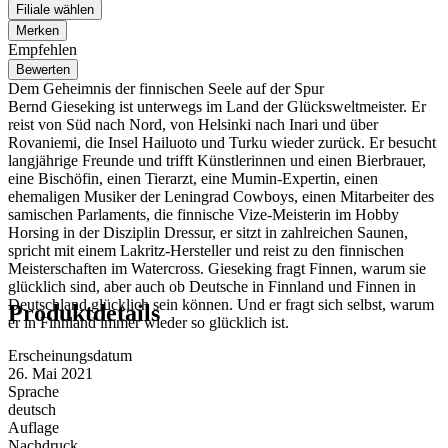
Filiale wählen
Merken
Empfehlen
Bewerten
Dem Geheimnis der finnischen Seele auf der Spur
Bernd Gieseking ist unterwegs im Land der Glücksweltmeister. Er
reist von Süd nach Nord, von Helsinki nach Inari und über
Rovaniemi, die Insel Hailuoto und Turku wieder zurück. Er besucht
langjährige Freunde und trifft Künstlerinnen und einen Bierbrauer,
eine Bischöfin, einen Tierarzt, eine Mumin-Expertin, einen
ehemaligen Musiker der Leningrad Cowboys, einen Mitarbeiter des
samischen Parlaments, die finnische Vize-Meisterin im Hobby
Horsing in der Disziplin Dressur, er sitzt in zahlreichen Saunen,
spricht mit einem Lakritz-Hersteller und reist zu den finnischen
Meisterschaften im Watercross. Gieseking fragt Finnen, warum sie
glücklich sind, aber auch ob Deutsche in Finnland und Finnen in
Deutschland glücklich sein können. Und er fragt sich selbst, warum
Produktdetails
er in Finnland immer wieder so glücklich ist.
Erscheinungsdatum
26. Mai 2021
Sprache
deutsch
Auflage
Nachdruck