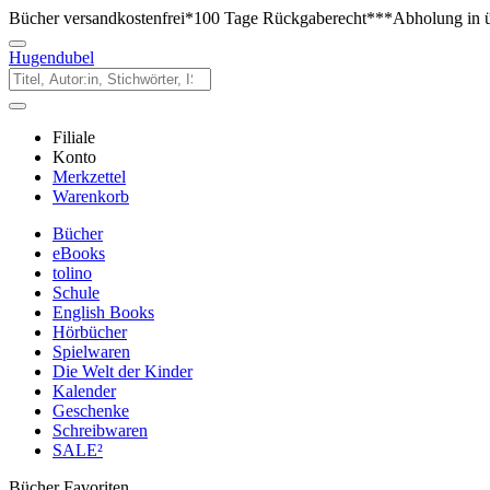
Bücher versandkostenfrei*
100 Tage Rückgaberecht***
Abholung in ü
Hugendubel
Filiale
Konto
Merkzettel
Warenkorb
Bücher
eBooks
tolino
Schule
English Books
Hörbücher
Spielwaren
Die Welt der Kinder
Kalender
Geschenke
Schreibwaren
SALE²
Bücher Favoriten