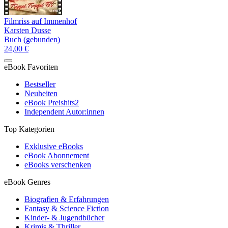
Filmriss auf Immenhof
Karsten Dusse
Buch (gebunden)
24,00 €
eBook Favoriten
Bestseller
Neuheiten
eBook Preishits
2
Independent Autor:innen
Top Kategorien
Exklusive eBooks
eBook Abonnement
eBooks verschenken
eBook Genres
Biografien & Erfahrungen
Fantasy & Science Fiction
Kinder- & Jugendbücher
Krimis & Thriller