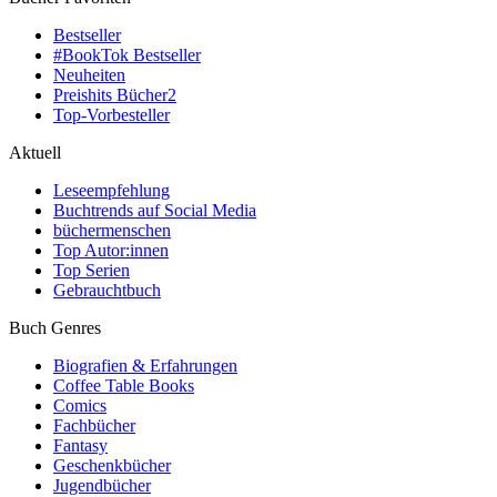
Bestseller
#BookTok Bestseller
Neuheiten
Preishits Bücher
2
Top-Vorbesteller
Aktuell
Leseempfehlung
Buchtrends auf Social Media
büchermenschen
Top Autor:innen
Top Serien
Gebrauchtbuch
Buch Genres
Biografien & Erfahrungen
Coffee Table Books
Comics
Fachbücher
Fantasy
Geschenkbücher
Jugendbücher