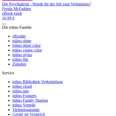
Die Psychiaterin - Wurde ihr der Job zum Verhängnis?
Freida McFadden
eBook epub
16,99 €
Die tolino Familie
eReader
tolino shine
tolino shine color
tolino vision color
tolino stylus
tolino flip
Zubehör
Service
tolino Bibliothek-Verknüpfung
tolino cloud
tolino app
tolino Features
tolino Family Sharing
tolino Vorteile
Tiefpreisgarantie
Geräte im Vergleich