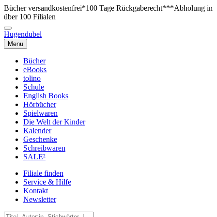
Bücher versandkostenfrei*
100 Tage Rückgaberecht***
Abholung in
über 100 Filialen
Hugendubel
Menu
Bücher
eBooks
tolino
Schule
English Books
Hörbücher
Spielwaren
Die Welt der Kinder
Kalender
Geschenke
Schreibwaren
SALE²
Filiale finden
Service & Hilfe
Kontakt
Newsletter