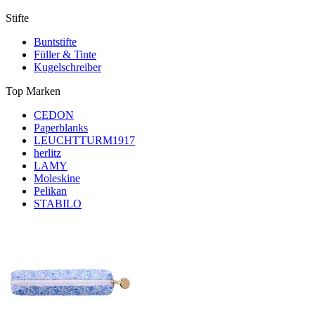
Stifte
Buntstifte
Füller & Tinte
Kugelschreiber
Top Marken
CEDON
Paperblanks
LEUCHTTURM1917
herlitz
LAMY
Moleskine
Pelikan
STABILO