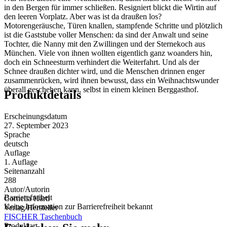
in den Bergen für immer schließen. Resigniert blickt die Wirtin auf
den leeren Vorplatz. Aber was ist da draußen los?
Motorengeräusche, Türen knallen, stampfende Schritte und plötzlich
ist die Gaststube voller Menschen: da sind der Anwalt und seine
Tochter, die Nanny mit den Zwillingen und der Sternekoch aus
München. Viele von ihnen wollten eigentlich ganz woanders hin,
doch ein Schneesturm verhindert die Weiterfahrt. Und als der
Schnee draußen dichter wird, und die Menschen drinnen enger
zusammenrücken, wird ihnen bewusst, dass ein Weihnachtswunder
überall geschehen kann, selbst in einem kleinen Berggasthof.
Produktdetails
Erscheinungsdatum
27. September 2023
Sprache
deutsch
Auflage
1. Auflage
Seitenanzahl
288
Autor/Autorin
Barrierefreiheit
Cornelia Härtl
Keine Information zur Barrierefreiheit bekannt
Verlag/Hersteller
FISCHER Taschenbuch
Produktart