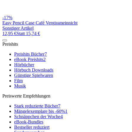
-17%
Easy Pencil Case Café Vergissmeinnicht
Sonstiger Artikel
12,95 €
Statt
15,74 €
Preishits
Preishits Bücher
7
eBook Preishits
2
Hörbücher
Hörbuch Downloads
Günstige Spielwaren
Film
Musik
Preiswerte Empfehlungen
Stark reduzierte Bücher
7
Mängelexemplare bis -60%
1
Schnäppchen der Woche
4
eBook-Bundles
Bestseller reduziert