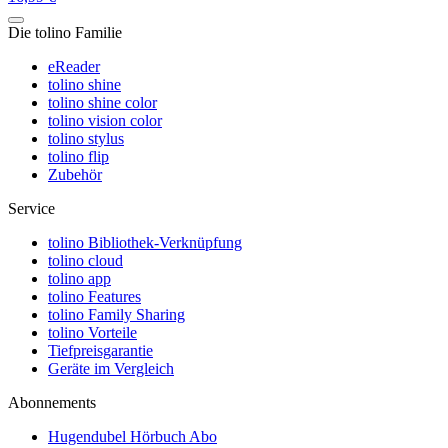
Die tolino Familie
eReader
tolino shine
tolino shine color
tolino vision color
tolino stylus
tolino flip
Zubehör
Service
tolino Bibliothek-Verknüpfung
tolino cloud
tolino app
tolino Features
tolino Family Sharing
tolino Vorteile
Tiefpreisgarantie
Geräte im Vergleich
Abonnements
Hugendubel Hörbuch Abo