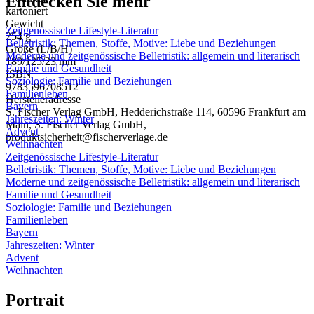
Entdecken Sie mehr
kartoniert
Gewicht
Zeitgenössische Lifestyle-Literatur
254 g
Belletristik: Themen, Stoffe, Motive: Liebe und Beziehungen
Größe (L/B/H)
Moderne und zeitgenössische Belletristik: allgemein und literarisch
189/125/23 mm
Familie und Gesundheit
ISBN
Soziologie: Familie und Beziehungen
9783596708512
Familienleben
Herstelleradresse
Bayern
S. Fischer Verlag GmbH, Hedderichstraße 114, 60596 Frankfurt am
Jahreszeiten: Winter
Main, S. Fischer Verlag GmbH,
Advent
produktsicherheit@fischerverlage.de
Weihnachten
Zeitgenössische Lifestyle-Literatur
Belletristik: Themen, Stoffe, Motive: Liebe und Beziehungen
Moderne und zeitgenössische Belletristik: allgemein und literarisch
Familie und Gesundheit
Soziologie: Familie und Beziehungen
Familienleben
Bayern
Jahreszeiten: Winter
Advent
Weihnachten
Portrait