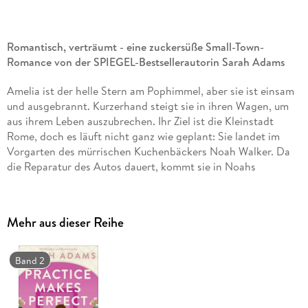
Romantisch, verträumt - eine zuckersüße Small-Town-
Romance von der SPIEGEL-Bestsellerautorin Sarah Adams
Amelia ist der helle Stern am Pophimmel, aber sie ist einsam
und ausgebrannt. Kurzerhand steigt sie in ihren Wagen, um
aus ihrem Leben auszubrechen. Ihr Ziel ist die Kleinstadt
Rome, doch es läuft nicht ganz wie geplant: Sie landet im
Vorgarten des mürrischen Kuchenbäckers Noah Walker. Da
die Reparatur des Autos dauert, kommt sie in Noahs
Gästezimmer unter, der nicht allzu begeistert davon ist. Doch
mit jedem neuen Tag gelingt es Amelia mehr, hinter Noahs
harte Schale zu schauen. Was sie dort entdeckt, lässt ihr Herz
Mehr aus dieser Reihe
höherschlagen. In seiner Nähe fühlt sie sich geborgen und
bei der herzlichen Walker-Familie wie zu Hause. Aber Amelias
Auszeit endet bald. Dann muss sie sich von Rome
Band 2
verabschieden - und auch von Noah . . .
Eine erfolgreiche Popsängerin, ein grummeliger Kleinstadt-