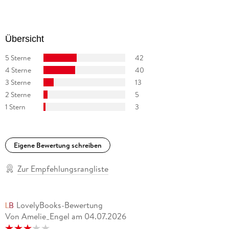
Übersetzerin aus dem Englischen und ist für zahlreiche
Verlage tätig. Neben der Arbeit an Texten interessiert sie sich
fürs Fotografieren, Laufen, Tanzen, Windsurfen, vegane
Übersicht
Ernährung und Meditation.
5 Sterne
42
4 Sterne
40
3 Sterne
13
2 Sterne
5
1 Stern
3
Eigene Bewertung schreiben
Zur Empfehlungsrangliste
LovelyBooks-Bewertung
Von Amelie_Engel
am
04.07.2026