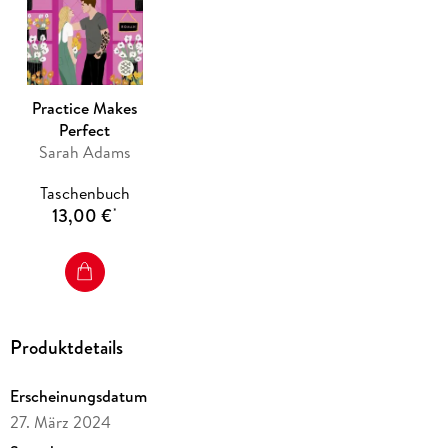
Bäcker und romantische Verwicklungen
»Eines der besten Bücher des Jahres. « NPR<
Practice Makes
Perfect
Sarah Adams
Taschenbuch
13,00 €
*
Produktdetails
Erscheinungsdatum
27. März 2024