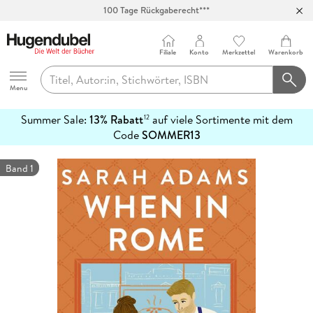
100 Tage Rückgaberecht***
Abholung in über 100 Filialen
Filiale
Konto
Merkzettel
Warenkorb
Hugendubel
Menu
Summer Sale:
13% Rabatt
auf viele Sortimente mit dem
12
mehr
Code
SOMMER13
erfahren
Band 1