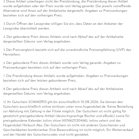
Diese Artikel unterliegen nicht der Preisbindung, die Preisbindung dieser Artikel
2
es passiert nicht viel. Dadurch wirkt das Ende sehr
wurde aufgehoben oder der Preis wurde vom Verlag gesenkt. Die jeweils zutreffende
überstürzt. Nach ein paar Tagen der erste Kuss, nach einer
Alternative wird Ihnen auf der Artikelseite dargestellt. Angaben zu Preissenkungen
beziehen sich auf den vorherigen Preis.
Woche die Beziehung und nach einem Jahr die
Verlobung. Schreibstil-Gefühl ¿¿,5Zu Beginn des Buches
Durch Öffnen der Leseprobe willigen Sie ein, dass Daten an den Anbieter der
3
Leseprobe übermittelt werden.
wurde ich abgeholt. Es war flüssig zu lesen. Danach prägten
leider viele Wiederholungen und ein paar störende Faktoren
Der gebundene Preis dieses Artikels wird nach Ablauf des auf der Artikelseite
4
dargestellten Datums vom Verlag angehoben.
den Schreibstil. Es wurde sehr oft die Maskulinität von Noah
Der Preisvergleich bezieht sich auf die unverbindliche Preisempfehlung (UVP) des
& die Weiblichkeit von Amelia in kursiv hervorgestellt,
5
Herstellers.
insbesondere am Anfang. Auch wenn betont wird, dass
Der gebundene Preis dieses Artikels wurde vom Verlag gesenkt. Angaben zu
6
Amelia nicht in Klischees denkt, tut sie es dennoch. Gerade
Preissenkungen beziehen sich auf den vorherigen Preis.
bei der Beschreibung der Weiblichkeit von Amelia wird ihr
Die Preisbindung dieses Artikels wurde aufgehoben. Angaben zu Preissenkungen
7
Aussehen sehr detailliert besprochen. In einer Szene beginnt
beziehen sich auf den letzten gebundenen Preis.
die Beschreibung bei ihren Knöcheln, wandert weiter nach
Der gebundene Preis dieses Artikels wird nach Ablauf des auf der Artikelseite
8
oben zur Brust, um dann zu enden mit "sodass es ihre
dargestellten Datums vom Verlag angehoben.
schlanke, atemberaubend weibliche Figur zur Geltung bringt".
Ihr Gutschein SOMMER13 gilt bis einschließlich 10.08.2026. Sie können den
12
Den letzten Satz außen vorgelassen, wirkt das wie die
Gutschein ausschließlich online einlösen unter www.hugendubel.de. Keine Bestellung
zur Abholung mit Zahlung in der Filiale möglich. Der Gutschein ist nicht gültig für
Kameraführung in Filmen mit "Male Gaze". In diesem Zitat
gesetzlich preisgebundene Artikel (deutschsprachige Bücher und eBooks) sowie für
werden die Kleidungsstücke mit Wörtern wie leckend,
preisgebundene Kalender, tolino shine (4016621130466), tolino select und das
Hugendubel Hörbuch Abo. Der Gutschein ist nicht mit anderen Gutscheinen und
umschiegend und spannend umschrieben. Außerdem spielt
Geschenkkarten kombinierbar. Eine Barauszahlung ist nicht möglich. Ein Weiterverkauf
der letzte Satz sehr in das Klischee, dass weibliche Frauen
und der Handel des Gutscheincodes sind nicht gestattet.