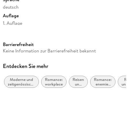
deutsch
Auflage
1. Auflage
Seitenanzahl
416
Barrierefreiheit
Reihe
Keine Information zur Barrierefreiheit bekannt
Resort Pureza, 1
Autor/Autorin
Entdecken Sie mehr
Tine Nell
Moderne und
Romance:
Reisen
Romance:
Ro
Verlag/Hersteller
zeitgenössische
workplace
und
enemies
unin
FISCHER Taschenbuch
Liebesromane
Urlaub
to lovers
or
pr
Originaltitel
If You Fly Too Far
Originalsprache
deutsch
Produktart