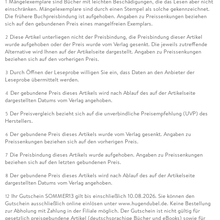
Mängelexemplare sind Bücher mit leichten Beschädigungen, die das Lesen aber nicht
1
einschränken. Mängelexemplare sind durch einen Stempel als solche gekennzeichnet.
Die frühere Buchpreisbindung ist aufgehoben. Angaben zu Preissenkungen beziehen
sich auf den gebundenen Preis eines mangelfreien Exemplars.
Diese Artikel unterliegen nicht der Preisbindung, die Preisbindung dieser Artikel
2
wurde aufgehoben oder der Preis wurde vom Verlag gesenkt. Die jeweils zutreffende
Alternative wird Ihnen auf der Artikelseite dargestellt. Angaben zu Preissenkungen
beziehen sich auf den vorherigen Preis.
Durch Öffnen der Leseprobe willigen Sie ein, dass Daten an den Anbieter der
3
Leseprobe übermittelt werden.
Der gebundene Preis dieses Artikels wird nach Ablauf des auf der Artikelseite
4
dargestellten Datums vom Verlag angehoben.
Der Preisvergleich bezieht sich auf die unverbindliche Preisempfehlung (UVP) des
5
Herstellers.
Der gebundene Preis dieses Artikels wurde vom Verlag gesenkt. Angaben zu
6
Preissenkungen beziehen sich auf den vorherigen Preis.
Die Preisbindung dieses Artikels wurde aufgehoben. Angaben zu Preissenkungen
7
beziehen sich auf den letzten gebundenen Preis.
Der gebundene Preis dieses Artikels wird nach Ablauf des auf der Artikelseite
8
dargestellten Datums vom Verlag angehoben.
Ihr Gutschein SOMMER13 gilt bis einschließlich 10.08.2026. Sie können den
12
Gutschein ausschließlich online einlösen unter www.hugendubel.de. Keine Bestellung
zur Abholung mit Zahlung in der Filiale möglich. Der Gutschein ist nicht gültig für
gesetzlich preisgebundene Artikel (deutschsprachige Bücher und eBooks) sowie für