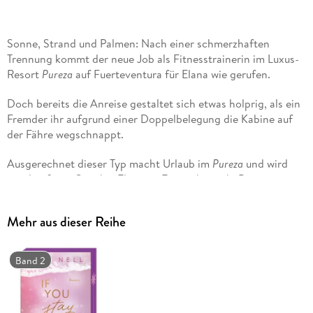
Sonne, Strand und Palmen: Nach einer schmerzhaften
Trennung kommt der neue Job als Fitnesstrainerin im Luxus-
Resort
Pureza
auf Fuerteventura für Elana wie gerufen.
Doch bereits die Anreise gestaltet sich etwas holprig, als ein
Fremder ihr aufgrund einer Doppelbelegung die Kabine auf
der Fähre wegschnappt.
Ausgerechnet dieser Typ macht Urlaub im
Pureza
und wird
regelmäßiger Gast bei Elana im Fitnessbereich. Beim
gemeinsamen Training kommen Adrian und sie sich
unweigerlich näher und die Anziehung zwischen ihnen wächst
Mehr aus dieser Reihe
mit jedem Blick und jeder Berührung. Aber die oberste Regel
im
Pureza
lautet: Keine Flirts mit den Gästen.
Band 2
Und obwohl Adrian alles gibt, um Elana zu beweisen, dass sie
ihnen beiden eine Chance geben sollte, scheint er ihr etwas
zu verschweigen . . .