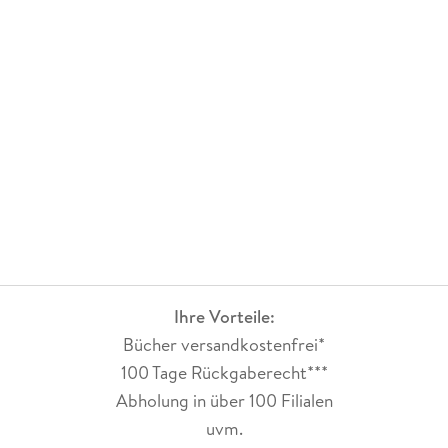
Urlaub unterhalten. Da fällt mir gerade ein, dass ich Band 2
nie gelesen habe. Das sollte ich definitiv noch nachholen!
Ihre Vorteile:
Bücher versandkostenfrei*
100 Tage Rückgaberecht***
Abholung in über 100 Filialen
uvm.