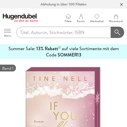
Abholung in über 100 Filialen
Filiale
Konto
Merkzettel
Warenkorb
Hugendubel
Menu
Summer Sale:
13% Rabatt
auf viele Sortimente mit dem
12
mehr
Code
SOMMER13
erfahren
Band 1