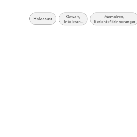
Gewalt,
Memoiren,
Holocaust
Intoleranz
Berichte/Erinnerungen
und
Verfolgung
in der
Geschichte