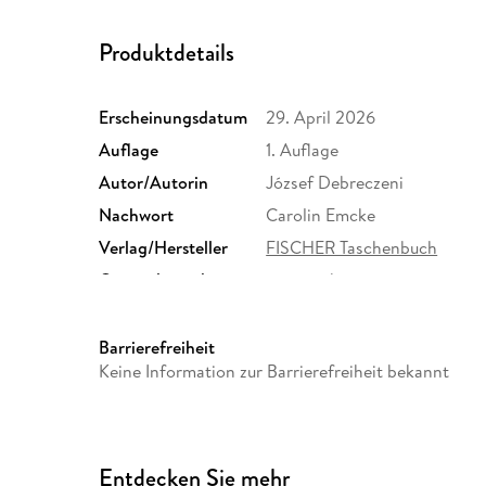
Produktdetails
Erscheinungsdatum
29. April 2026
Auflage
1. Auflage
Autor/Autorin
József Debreczeni
Nachwort
Carolin Emcke
Verlag/Hersteller
FISCHER Taschenbuch
Originalsprache
ungarisch
Abbildungen
3 s/w Abbildungen
Größe (L/B/H)
188/125/22 mm
Barrierefreiheit
Keine Information zur Barrierefreiheit bekannt
Herstelleradresse
S. Fischer Verlag GmbH, Hed
Frankfurt am Main, S. Fisch
produktsicherheit@fischerve
Entdecken Sie mehr