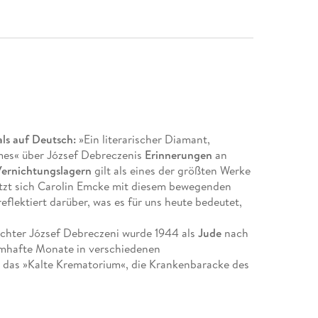
ls auf Deutsch:
»Ein literarischer Diamant,
Times« über József Debreczenis
Erinnerungen
an
ernichtungslagern
gilt als eines der größten Werke
etzt sich Carolin Emcke mit diesem bewegenden
eflektiert darüber, was es für uns heute bedeutet,
ichter József Debreczeni wurde 1944 als
Jude
nach
aumhafte Monate in verschiedenen
ar das »Kalte Krematorium«, die Krankenbaracke des
czeni seinen Bericht: eine gnadenlose Anklage von