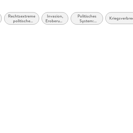
Rechtsextreme
Invasion,
Politisches
Kriegsverbr
politische
Eroberung
System:
Ideologien und
und
Totalitarismus
Bewegungen
Besetzung
und Diktatur