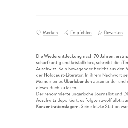
Merken
Empfehlen
Bewerten
Die Wiederentdeckung nach 70 Jahren, erstma
scharfkantig und kristallklar«, schreibt die »
Auschwitz
. Sein bewegender Bericht aus den
V
der
Holocaust
-Literatur. In ihrem Nachwort s
Memoir eines
Überlebenden
auseinander und r
dieses Buch zu lesen.
Der renommierte ungarische Journalist und D
Auschwitz
deportiert, es folgten zwölf albtr
Konzentrationslagern
. Seine letzte Station w
Zwangsarbeitslagers Dörnhau.
Kurz nach der
Befreiung
schrieb József Debre