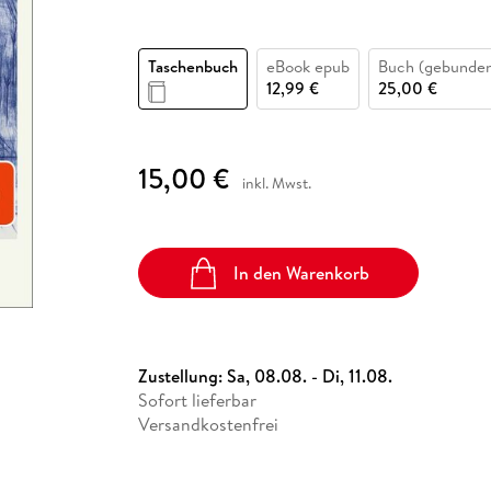
Fremdsprachige Bücher
n Lernhilfen
 Jugendbücher
eiber
Hörbuch Downloads im Bundle
cher
 Vergleich
 Puzzlezubehör
Lernen
New Adult
STABILO
Taschenbücher
hilfen
hriller
 Backen
er
lender
Ratgeber
Taschenbuch
eBook epub
Buch (gebunde
op
12,99 €
25,00 €
hriller
Romance
Sachbücher
precher:innen
Science Fiction
15,00 €
inkl. Mwst.
Fremdsprachige Bücher
In den Warenkorb
Zustellung:
Sa, 08.08. - Di, 11.08.
Sofort lieferbar
Versandkostenfrei