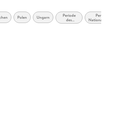
Periode
Periode des
echen
Polen
Ungarn
des
Nationalsozialismus
Zweiten
(1933 bis 1945)
Weltkrieges
(ca. 1938
bis ca.
1946)