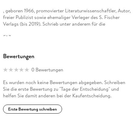
, geboren 1966, promovierter Literaturwissenschaftler, Autor,
freier Publizist sowie ehemaliger Verleger des S. Fischer
Verlags (bis 2019). Schrieb unter anderem für die
FAZ
,
Bewertungen
DIE ZEIT
0 Bewertungen
und den
Es wurden noch keine Bewertungen abgegeben. Schreiben
Sie die erste Bewertung zu "Tage der Entscheidung" und
SPIEGEL
helfen Sie damit anderen bei der Kaufentscheidung.
. Unter dem Namen Jean-Luc Bannalec veröffentlicht er
Erste Bewertung schreiben
Kriminalromane. Zuletzt Herausgeber des Buches »57
Interventionen für die Kultur« zusammen mit Marion
Ackermann, Gesine Schwan und Carsten Brosda.