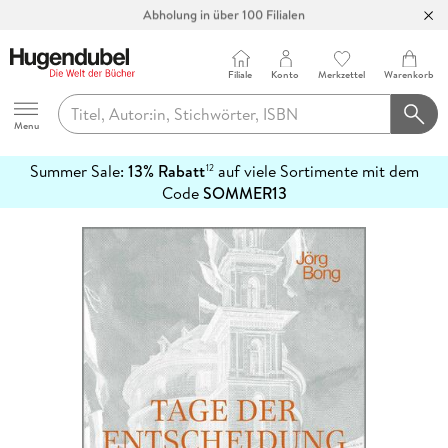
Abholung in über 100 Filialen
Filiale
Konto
Merkzettel
Warenkorb
Hugendubel
Menu
Summer Sale:
13% Rabatt
auf viele Sortimente mit dem
12
mehr
Code
SOMMER13
erfahren