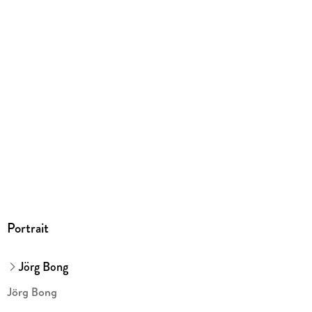
Witsch GmbH & Co. KG, produktsicherheit@kiwi-verlag.de
Portrait
Jörg Bong
Jörg Bong