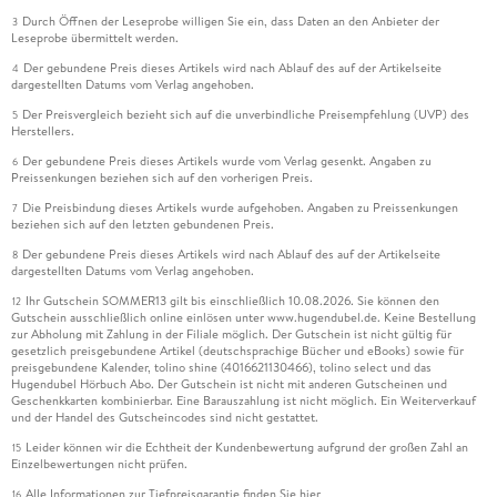
Durch Öffnen der Leseprobe willigen Sie ein, dass Daten an den Anbieter der
3
Leseprobe übermittelt werden.
Der gebundene Preis dieses Artikels wird nach Ablauf des auf der Artikelseite
4
dargestellten Datums vom Verlag angehoben.
Der Preisvergleich bezieht sich auf die unverbindliche Preisempfehlung (UVP) des
5
Herstellers.
Der gebundene Preis dieses Artikels wurde vom Verlag gesenkt. Angaben zu
6
Preissenkungen beziehen sich auf den vorherigen Preis.
Die Preisbindung dieses Artikels wurde aufgehoben. Angaben zu Preissenkungen
7
beziehen sich auf den letzten gebundenen Preis.
Der gebundene Preis dieses Artikels wird nach Ablauf des auf der Artikelseite
8
dargestellten Datums vom Verlag angehoben.
Ihr Gutschein SOMMER13 gilt bis einschließlich 10.08.2026. Sie können den
12
Gutschein ausschließlich online einlösen unter www.hugendubel.de. Keine Bestellung
zur Abholung mit Zahlung in der Filiale möglich. Der Gutschein ist nicht gültig für
gesetzlich preisgebundene Artikel (deutschsprachige Bücher und eBooks) sowie für
preisgebundene Kalender, tolino shine (4016621130466), tolino select und das
Hugendubel Hörbuch Abo. Der Gutschein ist nicht mit anderen Gutscheinen und
Geschenkkarten kombinierbar. Eine Barauszahlung ist nicht möglich. Ein Weiterverkauf
und der Handel des Gutscheincodes sind nicht gestattet.
Leider können wir die Echtheit der Kundenbewertung aufgrund der großen Zahl an
15
Einzelbewertungen nicht prüfen.
Alle Informationen zur Tiefpreisgarantie finden Sie
hier
16