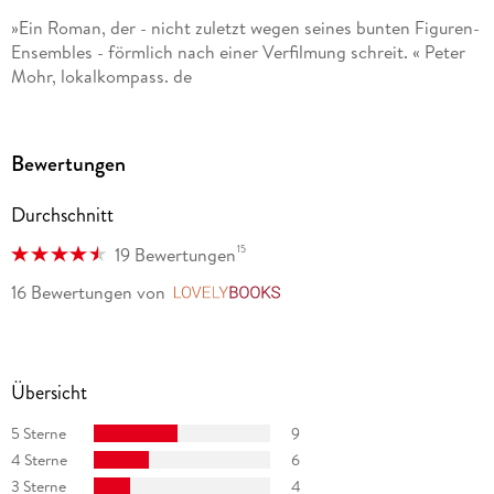
»Ein Roman, der - nicht zuletzt wegen seines bunten Figuren-
Ensembles - förmlich nach einer Verfilmung schreit. « Peter
Mohr, lokalkompass. de
»Sein neuer Roman Lovely Rita ist eine Hommage an die
sterbende Kultur der Eck- und Viertelskneipen im Ruhrgebiet.
Bewertungen
« Cordula Echterhoff, WDR Westart
Durchschnitt
»Dabei wird dieses Buch voller filmreifer Szenen und Dialoge
zu einem Schatzkästlein mit Schutzumschlag« Jen Dirksen,
15
19 Bewertungen
Westdeutsche Allgemeine Zeitung
16 Bewertungen
von
LovelyBooks
Übersicht
5 Sterne
9
4 Sterne
6
3 Sterne
4