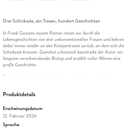
Drei Schicksale, ein Tresen, hundert Geschichten
In Frank Goosens neuem Roman reisen wir durch die
Lebensgeschichten von drei unkonventionellen Frauen und kehren
dabei immer wieder an den Kneipentresen zurück, an dem sich die
Schicksale kreuzen. Gewohnt urkomisch beschreibt der Autor ein
langsam verschwindendes Biotop und erzählt voller Wärme eine
große Geschichte.
Die legendäre Kneipe Haus Himmelreich, eine der letzten
ihrer Art im ganzen Ruhrgebiet, soll schließen - ein Jammer!
Das nimmt der Erzähler zum Anlass, die finalen Stunden in
Produktdetails
der Kneipe zu verbringen: Bei seiner Recherche für einen
Artikel begegnet er vielen skurrilen Stammgästen, die so
Erscheinungsdatum
einiges zu erzählen haben.
12. Februar 2026
Aber der wahre Geist der Kneipe ist die Wirtin Rita Urbaniak,
Sprache
die den ganzen Abend über gar nicht persönlich auftaucht