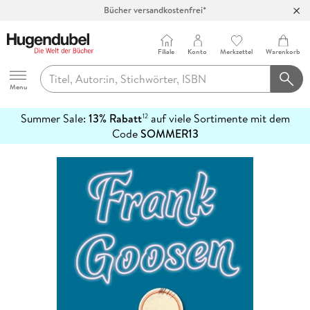
Bücher versandkostenfrei*
100 Tage Rückgaberecht***
Abholung in über 100 Filialen
Filiale
Konto
Merkzettel
Warenkorb
Hugendubel
Menu
Summer Sale:
13% Rabatt
auf viele Sortimente mit dem
12
mehr
Code
SOMMER13
erfahren