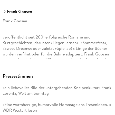
Frank Goosen
Frank Goosen
veröffentlicht seit 2001 erfolgreiche Romane und
Kurzgeschichten, darunter »Liegen lernen«, »Sommerfest«,
»Sweet Dreams« oder zuletzt »Spiel ab! « Einige der Bücher
wurden verfilmt oder für die Bühne adaptiert. Frank Goosen
ist verheiratet, hat zwei Söhne und lebt nach wie vor in seiner
Geburtsstadt Bochum.
Pressestimmen
»ein liebevolles Bild der untergehenden Kneipenkultur« Frank
Lorentz, Welt am Sonntag
»Eine warmherzige, humorvolle Hommage ans Tresenleben. «
WDR Westart lesen