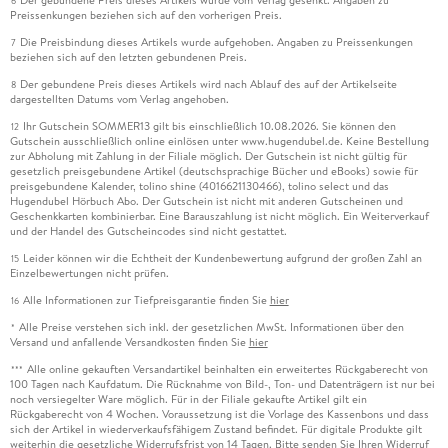
6
Preissenkungen beziehen sich auf den vorherigen Preis.
Die Preisbindung dieses Artikels wurde aufgehoben. Angaben zu Preissenkungen
7
beziehen sich auf den letzten gebundenen Preis.
Der gebundene Preis dieses Artikels wird nach Ablauf des auf der Artikelseite
8
dargestellten Datums vom Verlag angehoben.
Ihr Gutschein SOMMER13 gilt bis einschließlich 10.08.2026. Sie können den
12
Gutschein ausschließlich online einlösen unter www.hugendubel.de. Keine Bestellung
zur Abholung mit Zahlung in der Filiale möglich. Der Gutschein ist nicht gültig für
gesetzlich preisgebundene Artikel (deutschsprachige Bücher und eBooks) sowie für
preisgebundene Kalender, tolino shine (4016621130466), tolino select und das
Hugendubel Hörbuch Abo. Der Gutschein ist nicht mit anderen Gutscheinen und
Geschenkkarten kombinierbar. Eine Barauszahlung ist nicht möglich. Ein Weiterverkauf
und der Handel des Gutscheincodes sind nicht gestattet.
Leider können wir die Echtheit der Kundenbewertung aufgrund der großen Zahl an
15
Einzelbewertungen nicht prüfen.
Alle Informationen zur Tiefpreisgarantie finden Sie
hier
16
Alle Preise verstehen sich inkl. der gesetzlichen MwSt. Informationen über den
*
Versand und anfallende Versandkosten finden Sie
hier
Alle online gekauften Versandartikel beinhalten ein erweitertes Rückgaberecht von
***
100 Tagen nach Kaufdatum. Die Rücknahme von Bild-, Ton- und Datenträgern ist nur bei
noch versiegelter Ware möglich. Für in der Filiale gekaufte Artikel gilt ein
Rückgaberecht von 4 Wochen. Voraussetzung ist die Vorlage des Kassenbons und dass
sich der Artikel in wiederverkaufsfähigem Zustand befindet. Für digitale Produkte gilt
weiterhin die gesetzliche Widerrufsfrist von 14 Tagen. Bitte senden Sie Ihren Widerruf