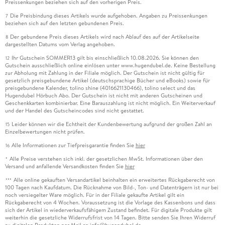
Preissenkungen beziehen sich auf den vorherigen Preis.
Die Preisbindung dieses Artikels wurde aufgehoben. Angaben zu Preissenkungen
7
beziehen sich auf den letzten gebundenen Preis.
Der gebundene Preis dieses Artikels wird nach Ablauf des auf der Artikelseite
8
dargestellten Datums vom Verlag angehoben.
Ihr Gutschein SOMMER13 gilt bis einschließlich 10.08.2026. Sie können den
12
Gutschein ausschließlich online einlösen unter www.hugendubel.de. Keine Bestellung
zur Abholung mit Zahlung in der Filiale möglich. Der Gutschein ist nicht gültig für
gesetzlich preisgebundene Artikel (deutschsprachige Bücher und eBooks) sowie für
preisgebundene Kalender, tolino shine (4016621130466), tolino select und das
Hugendubel Hörbuch Abo. Der Gutschein ist nicht mit anderen Gutscheinen und
Geschenkkarten kombinierbar. Eine Barauszahlung ist nicht möglich. Ein Weiterverkauf
und der Handel des Gutscheincodes sind nicht gestattet.
Leider können wir die Echtheit der Kundenbewertung aufgrund der großen Zahl an
15
Einzelbewertungen nicht prüfen.
Alle Informationen zur Tiefpreisgarantie finden Sie
hier
16
Alle Preise verstehen sich inkl. der gesetzlichen MwSt. Informationen über den
*
Versand und anfallende Versandkosten finden Sie
hier
Alle online gekauften Versandartikel beinhalten ein erweitertes Rückgaberecht von
***
100 Tagen nach Kaufdatum. Die Rücknahme von Bild-, Ton- und Datenträgern ist nur bei
noch versiegelter Ware möglich. Für in der Filiale gekaufte Artikel gilt ein
Rückgaberecht von 4 Wochen. Voraussetzung ist die Vorlage des Kassenbons und dass
sich der Artikel in wiederverkaufsfähigem Zustand befindet. Für digitale Produkte gilt
weiterhin die gesetzliche Widerrufsfrist von 14 Tagen. Bitte senden Sie Ihren Widerruf