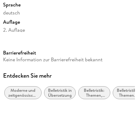
Sprache
deutsch
Auflage
2. Auflage
Seitenanzahl
320
Barrierefreiheit
Autor/Autorin
Keine Information zur Barrierefreiheit bekannt
Gráinne O'Hare
Übersetzung
Entdecken Sie mehr
Anna-Nina Kroll
Moderne und
Belletristik in
Belletristik:
Belletristik:
Verlag/Hersteller
zeitgenössische
Übersetzung
Themen,
Themen,
Kiepenheuer & Witsch GmbH
Belletristik:
Stoffe,
Stoffe,
allgemein und
Motive:
Motive:
Originaltitel
literarisch
Liebe und
Tod,
Beziehungen
Trauer,
Thirst Trap
Verlust
Originalsprache
englisch