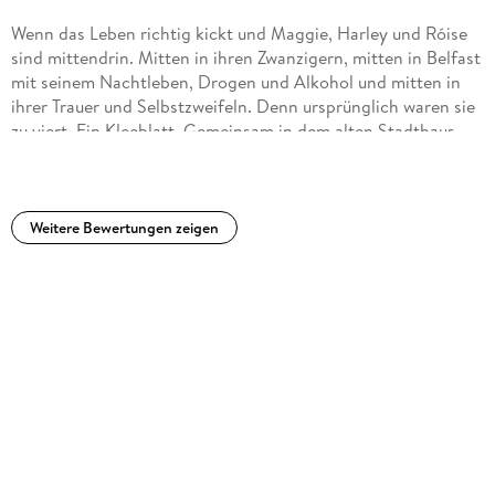
nicht gereicht. Die Protagonistinnen waren für mich kaum
Wenn das Leben richtig kickt und Maggie, Harley und Róise
greifbar, hier hat mir einiges an Tiefe gefehlt.Dass besonders
sind mittendrin. Mitten in ihren Zwanzigern, mitten in Belfast
Anfangs der Fokus auf der Trauer und dem Umgang damit
mit seinem Nachtleben, Drogen und Alkohol und mitten in
liegt, war absehbar und fand ich auch passend. Irgendwann
ihrer Trauer und Selbstzweifeln. Denn ursprünglich waren sie
wäre es aber doch schön gewesen, eine Entwicklung
zu viert. Ein Kleeblatt. Gemeinsam in dem alten Stadthaus,
erkennen zu können. Vielleicht bin ich mit ganz falschen
das eben so brüchig ist wie ihre Beziehungen es sind. Doch
Erwartungen an das Buch rangegangen, für mich war es
Lydia ist tot. Gestorben vor einem Jahr bei einem tragischen
leider nichts.
Unfall. Und als Leerstelle doch jeden Tag bei ihnen.
Und eben dieser Verlust bringt das ins Rollen, was schon
Weitere Bewertungen zeigen
lange wackelte. Und lässt die Risse in ihren Leben deutlich
werden. So wie auch ihr Zuhause immer weiter bröckelt, bebt
und bricht. Da ist der Schimmel, der ihr Badzimmer nach und
nach erorbert, da ist Róises Affaire mit ihrem Chef. Und
Nähe, die sie nicht zulassen kann. Da ist Lydias Zimmer, das
sich zunehmend in ein Mausoleum aus Staub und Überresten
ihres kurzen Lebens verwandelt. Ein Nichtort hinter
verschlossenen Türen. Und da ist Maggies Liebe zu Cate, die
sie nach Momenten der Intimität und großen Leidenschaft
wieder wegstößt. Und verletzt. Und da sind die vielen
Abstürze. Allein. Gemeinsam. Und zunehmend.