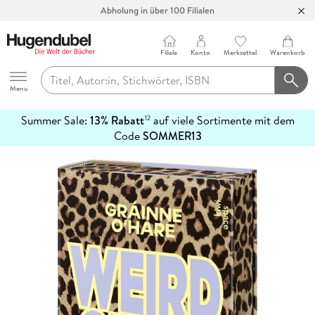
Abholung in über 100 Filialen
Filiale
Konto
Merkzettel
Warenkorb
Hugendubel
Menu
Summer Sale:
13% Rabatt
auf viele Sortimente mit dem
12
mehr
Code
SOMMER13
erfahren