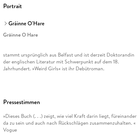
Portrait
Gráinne O'Hare
Gráinne O Hare
stammt ursprünglich aus Belfast und ist derzeit Doktorandin
der englischen Literatur mit Schwerpunkt auf dem 18.
Jahrhundert. »Weird Girls« ist ihr Debütroman.
Anna-Nina Kroll
Pressestimmen
, 1988 in Essen geboren, studierte Literaturübersetzen in
Düsseldorf und übersetzt seitdem aus dem Englischen. Sie ist
»Dieses Buch (. . .) zeigt, wie viel Kraft darin liegt, füreinander
die deutsche Stimme von Carmen Maria Machado, Donal
da zu sein und auch nach Rückschlägen zusammenzuhalten. «
Ryan und Anna Burns. 2021 erhielt sie den Förderpreis zum
Vogue
Straelener Übersetzerpreis der Kunststiftung NRW.