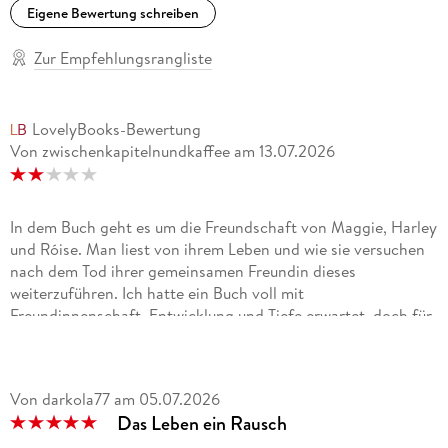
Eigene Bewertung schreiben
Zur Empfehlungsrangliste
LovelyBooks-Bewertung
Von zwischenkapitelnundkaffee
am
13.07.2026
In dem Buch geht es um die Freundschaft von Maggie, Harley
und Róise. Man liest von ihrem Leben und wie sie versuchen
nach dem Tod ihrer gemeinsamen Freundin dieses
weiterzuführen. Ich hatte ein Buch voll mit
Freundinnenschaft, Entwicklung und Tiefe erwartet, doch für
mein Empfinden war der Hauptfokus auf den Themen Party,
Alkohol, Drogen und selbstzerstörerischem Verhalten. Nach
der gefühlt zehnten Party wurde das auch leider etwas
Von darkola77
am
05.07.2026
eintönig. Durch einige Wechsel der Perspektive und Zeit war
Das Leben ein Rausch
es zusätzlich auch noch verwirrend. Der Humor, der an
manchen Stellen rausgekommen ist, hat mir dann einfach