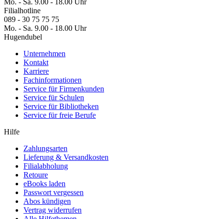
Mo. - Sa. 9.00 - 18.00 Uhr
Filialhotline
089 - 30 75 75 75
Mo. - Sa. 9.00 - 18.00 Uhr
Hugendubel
Unternehmen
Kontakt
Karriere
Fachinformationen
Service für Firmenkunden
Service für Schulen
Service für Bibliotheken
Service für freie Berufe
Hilfe
Zahlungsarten
Lieferung & Versandkosten
Filialabholung
Retoure
eBooks laden
Passwort vergessen
Abos kündigen
Vertrag widerrufen
Alle Hilfethemen