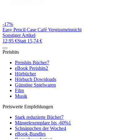
-17%
Easy Pencil Case Café Vergissmeinnicht
Sonstiger Artikel
12,95 €
Statt
15,74 €
Preishits
Preishits Bücher
7
eBook Preishits
2
Hörbücher
Hörbuch Downloads
Günstige Spielwaren
Film
Musik
Preiswerte Empfehlungen
Stark reduzierte Bücher
7
Mängelexemplare bis -60%
1
Schnäppchen der Woche
4
eBook-Bundles