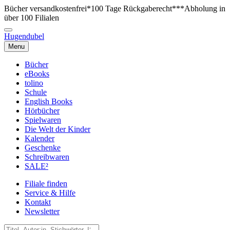
Bücher versandkostenfrei*
100 Tage Rückgaberecht***
Abholung in
über 100 Filialen
Hugendubel
Menu
Bücher
eBooks
tolino
Schule
English Books
Hörbücher
Spielwaren
Die Welt der Kinder
Kalender
Geschenke
Schreibwaren
SALE²
Filiale finden
Service & Hilfe
Kontakt
Newsletter