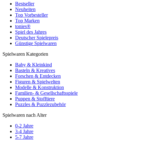
Bestseller
Neuheiten
Top Vorbesteller
Top Marken
tonies®
Spiel des Jahres
Deutscher Spielepreis
Günstige Spielwaren
Spielwaren Kategorien
Baby & Kleinkind
Basteln & Kreatives
Forschen & Entdecken
Figuren & Spielwelten
Modelle & Konstruktion
Familien- & Gesellschaftsspiele
Puppen & Stofftiere
Puzzles & Puzzlezubehör
Spielwaren nach Alter
0-2 Jahre
3-4 Jahre
5-7 Jahre