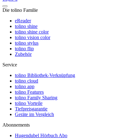
Die tolino Familie
eReader
tolino shine
tolino shine color
tolino vision color
tolino stylus
tolino flip
Zubehör
Service
tolino Bibliothek-Verknüpfung
tolino cloud
tolino app
tolino Features
tolino Family Sharing
tolino Vorteile
Tiefpreisgarantie
Geräte im Vergleich
Abonnements
Hugendubel Hörbuch Abo