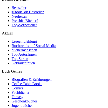
Bestseller
#BookTok Bestseller
Neuheiten
Preishits Bücher
2
Top-Vorbesteller
Aktuell
Leseempfehlung
Buchtrends auf Social Media
büchermenschen
Top Autor:innen
Top Serien
Gebrauchtbuch
Buch Genres
Biografien & Erfahrungen
Coffee Table Books
Comics
Fachbücher
Fantasy
Geschenkbücher
Jugendbücher