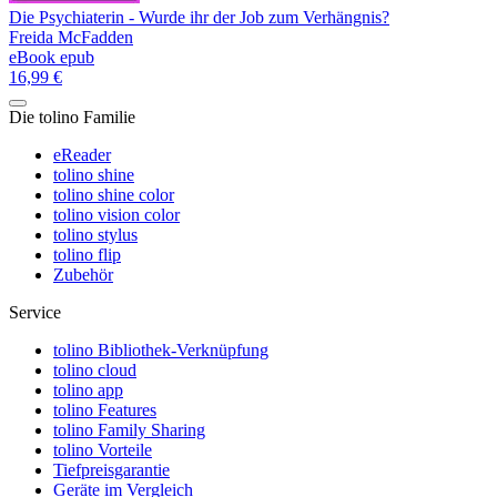
Die Psychiaterin - Wurde ihr der Job zum Verhängnis?
Freida McFadden
eBook epub
16,99 €
Die tolino Familie
eReader
tolino shine
tolino shine color
tolino vision color
tolino stylus
tolino flip
Zubehör
Service
tolino Bibliothek-Verknüpfung
tolino cloud
tolino app
tolino Features
tolino Family Sharing
tolino Vorteile
Tiefpreisgarantie
Geräte im Vergleich