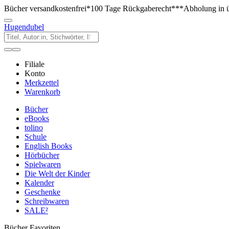
Bücher versandkostenfrei*
100 Tage Rückgaberecht***
Abholung in ü
Hugendubel
Filiale
Konto
Merkzettel
Warenkorb
Bücher
eBooks
tolino
Schule
English Books
Hörbücher
Spielwaren
Die Welt der Kinder
Kalender
Geschenke
Schreibwaren
SALE²
Bücher Favoriten