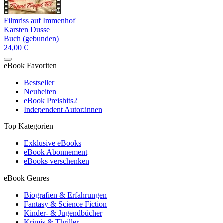
Filmriss auf Immenhof
Karsten Dusse
Buch (gebunden)
24,00 €
eBook Favoriten
Bestseller
Neuheiten
eBook Preishits
2
Independent Autor:innen
Top Kategorien
Exklusive eBooks
eBook Abonnement
eBooks verschenken
eBook Genres
Biografien & Erfahrungen
Fantasy & Science Fiction
Kinder- & Jugendbücher
Krimis & Thriller