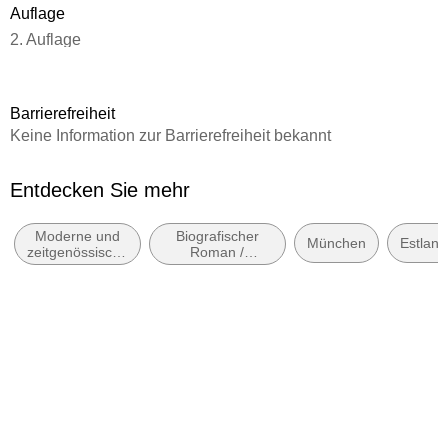
Auflage
2. Auflage
Seitenanzahl
240
Barrierefreiheit
Reihe
Keine Information zur Barrierefreiheit bekannt
KiWi Taschenbücher
Autor/Autorin
Entdecken Sie mehr
Klaus Modick
Moderne und
Biografischer
Verlag/Hersteller
München
Estland
zeitgenössische
Roman /
Kiepenheuer & Witsch GmbH
Belletristik:
Autobiografischer
allgemein und
Roman
Produktart
literarisch
kartoniert
Gewicht
212 g
Größe (L/B/H)
123/188/20 mm