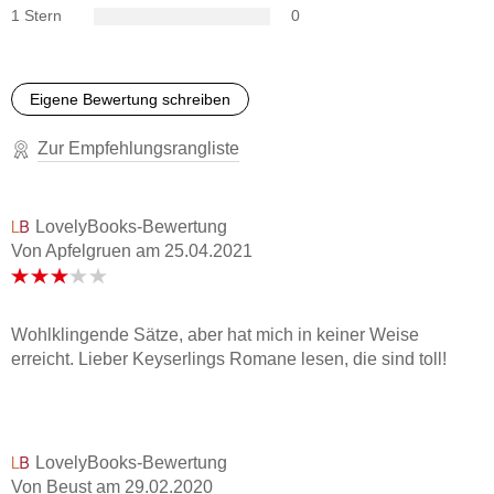
»Ein lesenswertes Stück literarische Entschleunigung« Ralf
1 Stern
0
Stiftel, Westfälischer Anzeiger
»ein literarisches Vergnügen« Ulrike Plapp-Schirmer,
Eigene Bewertung schreiben
Heilbronner Stimme
Zur Empfehlungsrangliste
»Jenseits der angeschlagenen Themen aber Liebe und
Verrat, Kunst und Leben zieht vor allem die sehr spezifische
Atmosphäre des Buches den Leser in den Bann [. . .]«
LovelyBooks-Bewertung
Markus Schwering, Kölner Stadt-Anzeiger
Von Apfelgruen
am
25.04.2021
»[. . .] ein Schriftsteller, dem eine Hommage an einen fast
schon vergessenen Kollegen ausgesprochen gelungen ist.
« Hamburger Abendblatt
Wohlklingende Sätze, aber hat mich in keiner Weise
erreicht. Lieber Keyserlings Romane lesen, die sind toll!
» Keyserlings Geheimnis ist sprachlich brilliant. Dezent
ironisch und geistreich, mit liebevoll gezeichneten Figuren,
deren Skurrilität sofort begeistert. « stern
LovelyBooks-Bewertung
»In seinem neuen Roman Keyserlings Geheimnis hat er
Von Beust
am
29.02.2020