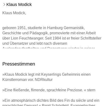
Klaus Modick
Klaus Modick,
geboren 1951, studierte in Hamburg Germanistik,
Geschichte und Pädagogik, promovierte mit einer Arbeit
über Lion Feuchtwanger. Seit 1984 ist er freier Schriftsteller
und Übersetzer und lebt nach diversen
Auslandsaufenthalten und Dozenturen wieder in seiner
Geburtsstadt Oldenburg. Für sein umfangreiches Werk
wurde er mit zahlreichen Preisen ausgezeichnet, u. a. mit
Pressestimmen
dem Nicolas-Born-Preis, dem Bettina-von-Arnim-Preis, dem
Rheingau Literatur Preis und zuletzt dem Hannelore-Greve-
»Klaus Modick legt mit Keyserlings Geheimnis einen
Preis. Zudem war er Stipendiat der Villa Massimo sowie der
Künstlerroman vor. NDRkultur
Villa Aurora. Zu seinen erfolgreichsten Romanen zählen
»Der kretische Gast« (2003), »Sunset« (2011), »Konzert
»Eine fließende, flirrende, sprachfeine Preziose. « stern
ohne Dichter« (2015) und »Keyserlings Geheimnis« (2018).
Zuletzt erschien »Leonard Cohen« (2020) und der Roman
»Ein atmosphärisch dichtes Bild des Fin du siècle und ein
»Fahrtwind« (2021) sowie (mit Bernd Eilert) »Nachlese.
sprachlicher Genuss! « Birgit Schönfeld, Evangelisches
Hundert Bücher Ein Jahrhundert« (2024).