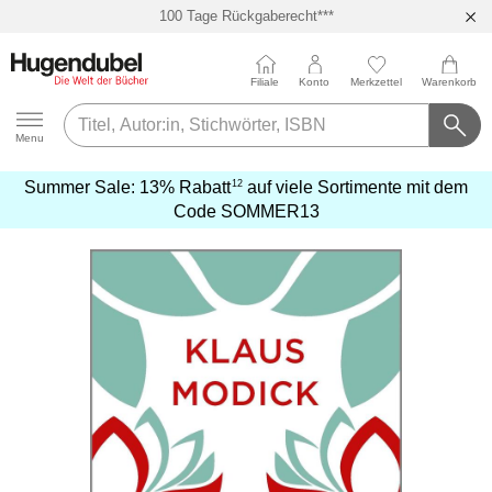
100 Tage Rückgaberecht***
Abholung in über 100 Filialen
Filiale
Konto
Merkzettel
Warenkorb
Hugendubel
Menu
12
Summer Sale:
13% Rabatt
auf viele Sortimente mit dem
mehr
Code
SOMMER13
erfahren