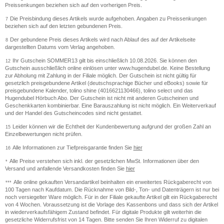
Preissenkungen beziehen sich auf den vorherigen Preis.
Die Preisbindung dieses Artikels wurde aufgehoben. Angaben zu Preissenkungen
7
beziehen sich auf den letzten gebundenen Preis.
Der gebundene Preis dieses Artikels wird nach Ablauf des auf der Artikelseite
8
dargestellten Datums vom Verlag angehoben.
Ihr Gutschein SOMMER13 gilt bis einschließlich 10.08.2026. Sie können den
12
Gutschein ausschließlich online einlösen unter www.hugendubel.de. Keine Bestellung
zur Abholung mit Zahlung in der Filiale möglich. Der Gutschein ist nicht gültig für
gesetzlich preisgebundene Artikel (deutschsprachige Bücher und eBooks) sowie für
preisgebundene Kalender, tolino shine (4016621130466), tolino select und das
Hugendubel Hörbuch Abo. Der Gutschein ist nicht mit anderen Gutscheinen und
Geschenkkarten kombinierbar. Eine Barauszahlung ist nicht möglich. Ein Weiterverkauf
und der Handel des Gutscheincodes sind nicht gestattet.
Leider können wir die Echtheit der Kundenbewertung aufgrund der großen Zahl an
15
Einzelbewertungen nicht prüfen.
Alle Informationen zur Tiefpreisgarantie finden Sie
hier
16
Alle Preise verstehen sich inkl. der gesetzlichen MwSt. Informationen über den
*
Versand und anfallende Versandkosten finden Sie
hier
Alle online gekauften Versandartikel beinhalten ein erweitertes Rückgaberecht von
***
100 Tagen nach Kaufdatum. Die Rücknahme von Bild-, Ton- und Datenträgern ist nur bei
noch versiegelter Ware möglich. Für in der Filiale gekaufte Artikel gilt ein Rückgaberecht
von 4 Wochen. Voraussetzung ist die Vorlage des Kassenbons und dass sich der Artikel
in wiederverkaufsfähigem Zustand befindet. Für digitale Produkte gilt weiterhin die
gesetzliche Widerrufsfrist von 14 Tagen. Bitte senden Sie Ihren Widerruf zu digitalen