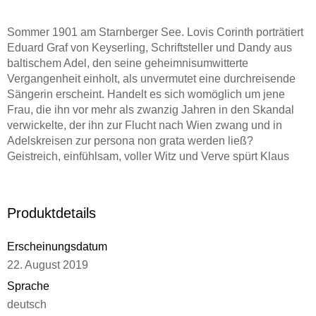
Sommer 1901 am Starnberger See. Lovis Corinth porträtiert
Eduard Graf von Keyserling, Schriftsteller und Dandy aus
baltischem Adel, den seine geheimnisumwitterte
Vergangenheit einholt, als unvermutet eine durchreisende
Sängerin erscheint. Handelt es sich womöglich um jene
Frau, die ihn vor mehr als zwanzig Jahren in den Skandal
verwickelte, der ihn zur Flucht nach Wien zwang und in
Adelskreisen zur persona non grata werden ließ?
Geistreich, einfühlsam, voller Witz und Verve spürt Klaus
Modick den emotionalen und gesellschaftlichen
Widersprüchen der Jahrhundertwende nach und erzählt
davon, wie ein Außenseiter zu jenem brillanten Schriftsteller
Produktdetails
wurde, der den Zerfall der eigenen Klasse mit Melancholie
und scharfsinniger Ironie beschrieb.
Erscheinungsdatum
22. August 2019
Sprache
deutsch