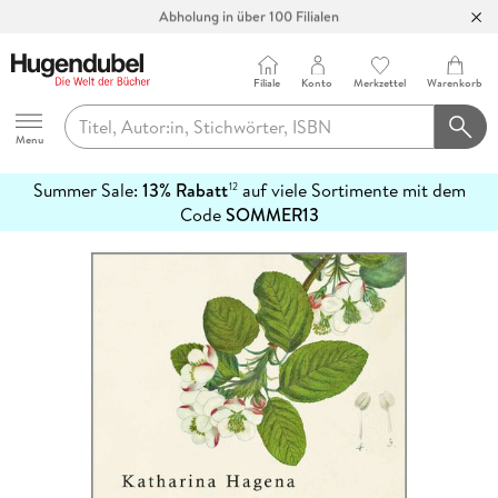
Abholung in über 100 Filialen
Filiale
Konto
Merkzettel
Warenkorb
Hugendubel
Menu
Summer Sale:
13% Rabatt
auf viele Sortimente mit dem
12
mehr
Code
SOMMER13
erfahren