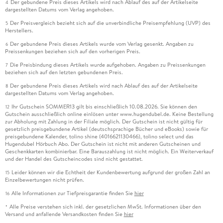
Der gebundene Preis dieses Artikels wird nach Ablauf des auf der Artikelseite
4
dargestellten Datums vom Verlag angehoben.
Der Preisvergleich bezieht sich auf die unverbindliche Preisempfehlung (UVP) des
5
Herstellers.
Der gebundene Preis dieses Artikels wurde vom Verlag gesenkt. Angaben zu
6
Preissenkungen beziehen sich auf den vorherigen Preis.
Die Preisbindung dieses Artikels wurde aufgehoben. Angaben zu Preissenkungen
7
beziehen sich auf den letzten gebundenen Preis.
Der gebundene Preis dieses Artikels wird nach Ablauf des auf der Artikelseite
8
dargestellten Datums vom Verlag angehoben.
Ihr Gutschein SOMMER13 gilt bis einschließlich 10.08.2026. Sie können den
12
Gutschein ausschließlich online einlösen unter www.hugendubel.de. Keine Bestellung
zur Abholung mit Zahlung in der Filiale möglich. Der Gutschein ist nicht gültig für
gesetzlich preisgebundene Artikel (deutschsprachige Bücher und eBooks) sowie für
preisgebundene Kalender, tolino shine (4016621130466), tolino select und das
Hugendubel Hörbuch Abo. Der Gutschein ist nicht mit anderen Gutscheinen und
Geschenkkarten kombinierbar. Eine Barauszahlung ist nicht möglich. Ein Weiterverkauf
und der Handel des Gutscheincodes sind nicht gestattet.
Leider können wir die Echtheit der Kundenbewertung aufgrund der großen Zahl an
15
Einzelbewertungen nicht prüfen.
Alle Informationen zur Tiefpreisgarantie finden Sie
hier
16
Alle Preise verstehen sich inkl. der gesetzlichen MwSt. Informationen über den
*
Versand und anfallende Versandkosten finden Sie
hier