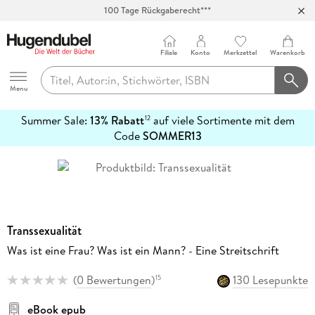
100 Tage Rückgaberecht***
Abholung in über 100 Filialen
Filiale
Konto
Merkzettel
Warenkorb
Hugendubel
Menu
Summer Sale:
13% Rabatt
auf viele Sortimente mit dem
12
mehr
Code
SOMMER13
erfahren
Transsexualität
Was ist eine Frau? Was ist ein Mann? - Eine Streitschrift
(
0 Bewertungen
)
130 Lesepunkte
15
eBook epub