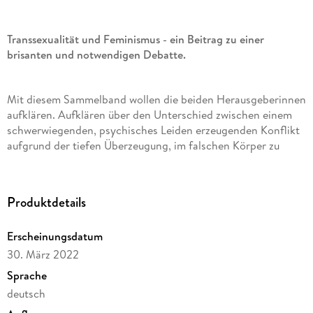
Transsexualität und Feminismus - ein Beitrag zu einer
brisanten und notwendigen Debatte.
Mit diesem Sammelband wollen die beiden Herausgeberinnen
aufklären. Aufklären über den Unterschied zwischen einem
schwerwiegenden, psychisches Leiden erzeugenden Konflikt
aufgrund der tiefen Überzeugung, im falschen Körper zu
leben, und dem aktuellen Trend, bereits
Geschlechterrollenirritation für »Transsexualismus« zu halten.
Produktdetails
Die Herausgeberinnen begrüßen den seit 40 Jahren
Erscheinungsdatum
möglichen rechtlichen und medizinischen Beistand bei
diagnostizierter »Geschlechterdysphorie« - aber sie melden
30. März 2022
humanitäre und politische Bedenken an zu dem aktuellen
Sprache
Trend, bereits bei einer Rollenirritation zu schnell mit
deutsch
schwerwiegenden Hormonbehandlungen und Operationen zu