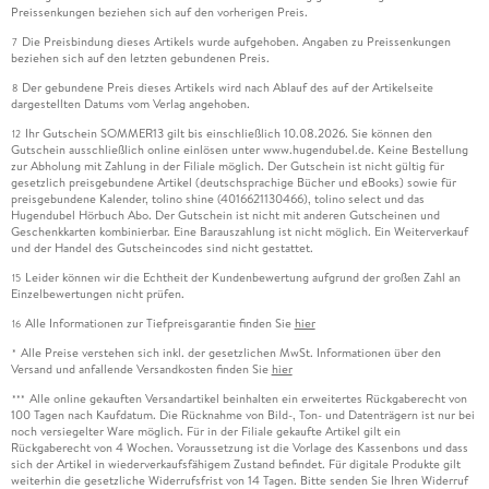
Preissenkungen beziehen sich auf den vorherigen Preis.
Die Preisbindung dieses Artikels wurde aufgehoben. Angaben zu Preissenkungen
7
beziehen sich auf den letzten gebundenen Preis.
Der gebundene Preis dieses Artikels wird nach Ablauf des auf der Artikelseite
8
dargestellten Datums vom Verlag angehoben.
Ihr Gutschein SOMMER13 gilt bis einschließlich 10.08.2026. Sie können den
12
Gutschein ausschließlich online einlösen unter www.hugendubel.de. Keine Bestellung
zur Abholung mit Zahlung in der Filiale möglich. Der Gutschein ist nicht gültig für
gesetzlich preisgebundene Artikel (deutschsprachige Bücher und eBooks) sowie für
preisgebundene Kalender, tolino shine (4016621130466), tolino select und das
Hugendubel Hörbuch Abo. Der Gutschein ist nicht mit anderen Gutscheinen und
Geschenkkarten kombinierbar. Eine Barauszahlung ist nicht möglich. Ein Weiterverkauf
und der Handel des Gutscheincodes sind nicht gestattet.
Leider können wir die Echtheit der Kundenbewertung aufgrund der großen Zahl an
15
Einzelbewertungen nicht prüfen.
Alle Informationen zur Tiefpreisgarantie finden Sie
hier
16
Alle Preise verstehen sich inkl. der gesetzlichen MwSt. Informationen über den
*
Versand und anfallende Versandkosten finden Sie
hier
Alle online gekauften Versandartikel beinhalten ein erweitertes Rückgaberecht von
***
100 Tagen nach Kaufdatum. Die Rücknahme von Bild-, Ton- und Datenträgern ist nur bei
noch versiegelter Ware möglich. Für in der Filiale gekaufte Artikel gilt ein
Rückgaberecht von 4 Wochen. Voraussetzung ist die Vorlage des Kassenbons und dass
sich der Artikel in wiederverkaufsfähigem Zustand befindet. Für digitale Produkte gilt
weiterhin die gesetzliche Widerrufsfrist von 14 Tagen. Bitte senden Sie Ihren Widerruf