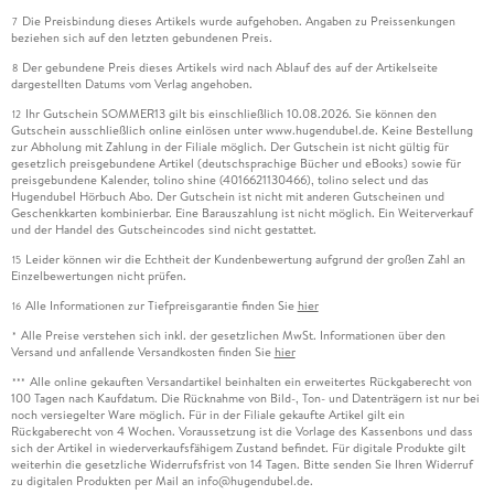
Die Preisbindung dieses Artikels wurde aufgehoben. Angaben zu Preissenkungen
7
beziehen sich auf den letzten gebundenen Preis.
Der gebundene Preis dieses Artikels wird nach Ablauf des auf der Artikelseite
8
dargestellten Datums vom Verlag angehoben.
Ihr Gutschein SOMMER13 gilt bis einschließlich 10.08.2026. Sie können den
12
Gutschein ausschließlich online einlösen unter www.hugendubel.de. Keine Bestellung
zur Abholung mit Zahlung in der Filiale möglich. Der Gutschein ist nicht gültig für
gesetzlich preisgebundene Artikel (deutschsprachige Bücher und eBooks) sowie für
preisgebundene Kalender, tolino shine (4016621130466), tolino select und das
Hugendubel Hörbuch Abo. Der Gutschein ist nicht mit anderen Gutscheinen und
Geschenkkarten kombinierbar. Eine Barauszahlung ist nicht möglich. Ein Weiterverkauf
und der Handel des Gutscheincodes sind nicht gestattet.
Leider können wir die Echtheit der Kundenbewertung aufgrund der großen Zahl an
15
Einzelbewertungen nicht prüfen.
Alle Informationen zur Tiefpreisgarantie finden Sie
hier
16
Alle Preise verstehen sich inkl. der gesetzlichen MwSt. Informationen über den
*
Versand und anfallende Versandkosten finden Sie
hier
Alle online gekauften Versandartikel beinhalten ein erweitertes Rückgaberecht von
***
100 Tagen nach Kaufdatum. Die Rücknahme von Bild-, Ton- und Datenträgern ist nur bei
noch versiegelter Ware möglich. Für in der Filiale gekaufte Artikel gilt ein
Rückgaberecht von 4 Wochen. Voraussetzung ist die Vorlage des Kassenbons und dass
sich der Artikel in wiederverkaufsfähigem Zustand befindet. Für digitale Produkte gilt
weiterhin die gesetzliche Widerrufsfrist von 14 Tagen. Bitte senden Sie Ihren Widerruf
zu digitalen Produkten per Mail an info@hugendubel.de.