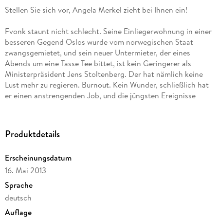
Stellen Sie sich vor, Angela Merkel zieht bei Ihnen ein!
Fvonk staunt nicht schlecht. Seine Einliegerwohnung in einer
besseren Gegend Oslos wurde vom norwegischen Staat
zwangsgemietet, und sein neuer Untermieter, der eines
Abends um eine Tasse Tee bittet, ist kein Geringerer als
Ministerpräsident Jens Stoltenberg. Der hat nämlich keine
Lust mehr zu regieren. Burnout. Kein Wunder, schließlich hat
er einen anstrengenden Job, und die jüngsten Ereignisse
haben ihre Spuren hinterlassen. Fvonk und Jens freunden
sich an und tun Dinge, die alle Norweger tun: Butterfahrten
nach Schweden, Wanderungen durch die Landschaft und
Produktdetails
Skilanglauf. Als Jens merkt, wie schön das Leben sein kann,
vor allem, wenn man einen Freund wie Fvonk hat, will er nicht
Erscheinungsdatum
zurück auf die Regierungsbank. Anfangs hat sein Stab ja
16. Mai 2013
Verständnis für ihn, schließlich brauchen wir alle mal eine
Pause, aber jetzt reicht's. Jens muss zurück . . . Ein Buch, so
Sprache
überraschend wie eine Männerfreundschaft!
deutsch
Auflage