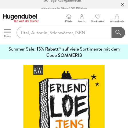
Abholung in über 100 Filialen
Filiale
Konto
Merkzettel
Warenkorb
Hugendubel
Menu
Summer Sale:
13% Rabatt
auf viele Sortimente mit dem
12
mehr
Code
SOMMER13
erfahren