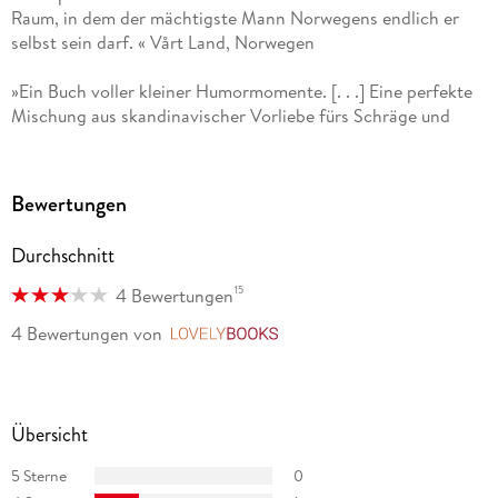
Raum, in dem der mächtigste Mann Norwegens endlich er
Hinrich Schmidt-Henkel
übersetzt Belletristik, Theaterstücke
selbst sein darf. « Vårt Land, Norwegen
und Lyrik aus dem Norwegischen, Französischen und
Italienischen. Zu den von ihm übersetzten Autoren gehören
»Ein Buch voller kleiner Humormomente. [. . .] Eine perfekte
Jon Fosse, Kjell Askildsen, Lars Mytting, Édouard Louis und
Mischung aus skandinavischer Vorliebe fürs Schräge und
Tanguy Viel.
nordischer Melancholie. « Marija Bakker, WDR 5 Bücher
»Erlend Loes skurrile Geschichte dieser Männerfreundschaft
Bewertungen
ist zum Brüllen komisch. « Cosmopolitan
Durchschnitt
»Irre, absurd und zudem lustig. « Business Punk
15
4 Bewertungen
4 Bewertungen
von
LovelyBooks
Übersicht
5 Sterne
0