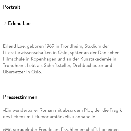
Portrait
Erlend Loe
Erlend Loe
, geboren 1969 in Trondheim, Studium der
Literaturwissenschaften in Oslo, später an der Dänischen
Filmschule in Kopenhagen und an der Kunstakademie in
Trondheim. Lebt als Schriftsteller, Drehbuchautor und
Übersetzer in Oslo.
Naiv. Super.
erschien unter dem Titel
Pressestimmen
Die Tage müssen anders werden. Die Nächte auch.
1998 bei
»Ein wunderbarer Roman mit absurdem Plot, der die Tragik
Kiepenheuer & Witsch
.
des Lebens mit Humor umtänzelt. « annabelle
»Mit sprudelnder Freude am Erzählen erschafft Loe einen