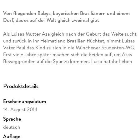
Von fliegenden Babys, bayerischen Brasilianern und einem
Dorf, das es auf der Welt gleich zweimal gibt
Als Luisas Mutter Aza gleich nach der Geburt das Weite sucht
und zurück in ihr Heimatland Brasilien flüchtet, nimmt Luisas
Vater Paul das Kind zu sich in die Münchener Studenten-WG.
Erst viele Jahre später machen sich die beiden auf, um Azas
Beweggründen auf die Spur zu kommen. Luisa hat ihr Leben
dem beherzten Einsatz des Engländers Fergus zu verdanken,
der sie kurz nach der Geburt rettet. Fergus zieht dann auch
gleich mit Luisa in die WG ihres Vaters Paul, der nicht
Produktdetails
verstehen kann, dass Aza einfach so abgehauen ist. Ihr Name
ist fortan in der WG tabu. Als sich jedoch die
Erscheinungsdatum
heranwachsende Luisa für die Geschichte ihrer Mutter zu
14. August 2014
interessieren beginnt und Paul merkt, dass er verstehen
muss, um mit Aza abschließen zu können, machen sich die
Sprache
beiden auf, um ihren Spuren zu folgen. Die Reise führt
deutsch
zunächst nach Hinterdingen, einem kleinen bayerischen
Auflage
Dorf, das in der Vergangenheit von Azas Familie eine große