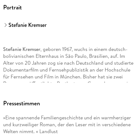
Portrait
Stefanie Kremser
Stefanie Kremser
, geboren 1967, wuchs in einem deutsch-
bolivianischen Elternhaus in São Paulo, Brasilien, auf. Im
Alter von 20 Jahren zog sie nach Deutschland und studierte
Dokumentarfilm und Fernsehpublizistik an der Hochschule
für Fernsehen und Film in München. Bisher hat sie zwei
Romane veröffentlicht, »Postkarte aus Copacabana« sowie
»Die toten Gassen von Barcelona«, und mehrere Drehbücher
für den Münchner »Tatort« verfasst, die von der Kritik
Pressestimmen
gefeiert wurden. Sie lebt in Barcelona und Frankfurt.
»Eine spannende Familiengeschichte und ein warmherziger
und kurzweiliger Roman, der den Leser mit in verschiedene
Welten nimmt. « Landlust