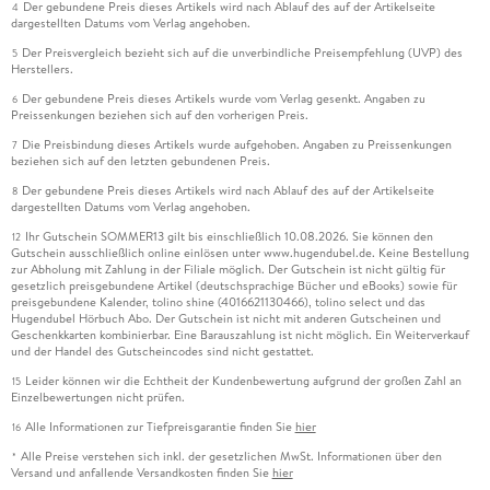
Der gebundene Preis dieses Artikels wird nach Ablauf des auf der Artikelseite
4
dargestellten Datums vom Verlag angehoben.
Der Preisvergleich bezieht sich auf die unverbindliche Preisempfehlung (UVP) des
5
Herstellers.
Der gebundene Preis dieses Artikels wurde vom Verlag gesenkt. Angaben zu
6
Preissenkungen beziehen sich auf den vorherigen Preis.
Die Preisbindung dieses Artikels wurde aufgehoben. Angaben zu Preissenkungen
7
beziehen sich auf den letzten gebundenen Preis.
Der gebundene Preis dieses Artikels wird nach Ablauf des auf der Artikelseite
8
dargestellten Datums vom Verlag angehoben.
Ihr Gutschein SOMMER13 gilt bis einschließlich 10.08.2026. Sie können den
12
Gutschein ausschließlich online einlösen unter www.hugendubel.de. Keine Bestellung
zur Abholung mit Zahlung in der Filiale möglich. Der Gutschein ist nicht gültig für
gesetzlich preisgebundene Artikel (deutschsprachige Bücher und eBooks) sowie für
preisgebundene Kalender, tolino shine (4016621130466), tolino select und das
Hugendubel Hörbuch Abo. Der Gutschein ist nicht mit anderen Gutscheinen und
Geschenkkarten kombinierbar. Eine Barauszahlung ist nicht möglich. Ein Weiterverkauf
und der Handel des Gutscheincodes sind nicht gestattet.
Leider können wir die Echtheit der Kundenbewertung aufgrund der großen Zahl an
15
Einzelbewertungen nicht prüfen.
Alle Informationen zur Tiefpreisgarantie finden Sie
hier
16
Alle Preise verstehen sich inkl. der gesetzlichen MwSt. Informationen über den
*
Versand und anfallende Versandkosten finden Sie
hier