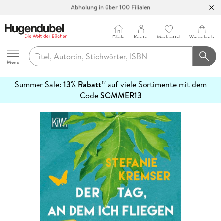
Bücher versandkostenfrei*
100 Tage Rückgaberecht***
Filiale
Konto
Merkzettel
Warenkorb
Abholung in über 100 Filialen
Hugendubel
Menu
Summer Sale:
13% Rabatt
auf viele Sortimente mit dem
12
mehr
Code
SOMMER13
erfahren