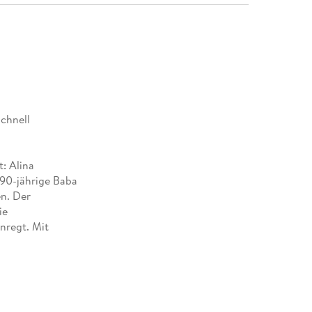
schnell
: Alina
 90-jährige Baba
en. Der
ie
nregt. Mit
sische
n, das den
zit: ein
nbedingt auf