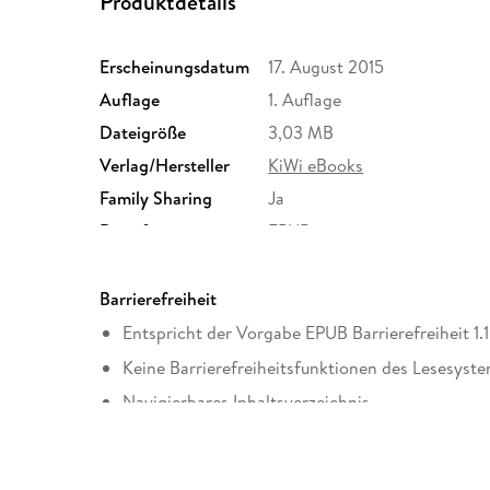
Produktdetails
Erscheinungsdatum
17. August 2015
Auflage
1. Auflage
Dateigröße
3,03 MB
Verlag/Hersteller
KiWi eBooks
Family Sharing
Ja
Dateiformat
EPUB
Barrierefreiheit
Entspricht der Vorgabe EPUB Barrierefreiheit 1.1
Keine Barrierefreiheitsfunktionen des Lesesyste
Navigierbares Inhaltsverzeichnis
Logische Lesereihenfolge eingehalten
Kurze Alternativtexte (z.B. für Abbildungen) vo