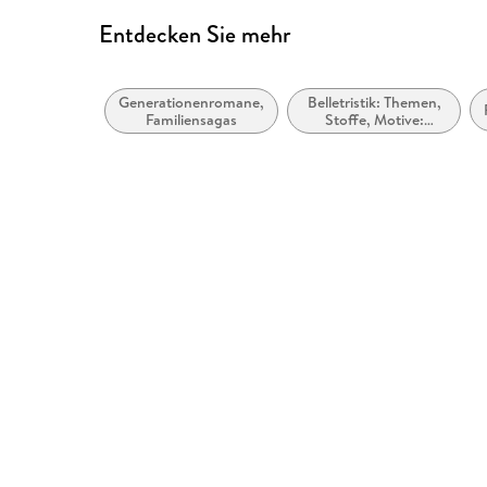
Seitenzahlen entsprechen der gedruckten Ausg
Entdecken Sie mehr
Hoher Farbkontrast für bessere Lesbarkeit
Navigation über vorherige/nächste Abschnitte 
Generationenromane,
Belletristik: Themen,
ARIA-Rollen vorhanden
Familiensagas
Stoffe, Motive:
Soziales
Alle Texte können angepasst werden
Alle relevanten Inhalte sind über Screenreader 
Entspricht der Vorgabe WCAG v2.1
Entspricht der Vorgabe WCAG Level AAA