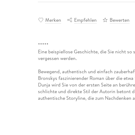
Merken
Empfehlen
Bewerten
*****
Eine beispiellose Geschichte, die Sie nicht so 
vergessen werden.
Bewegend, authentisch und einfach zauberhaft
Bronskys faszinierender Roman über die etwa
Dunja wird Sie von der ersten Seite an berühr
schlichte und direkte Stil der Autorin betont d
authentische Storyline, die zum Nachdenken a
'Baba Dunjas letzte Liebe' hat die deutsch-rus
Schriftstellerin ein kraftvolles Werk geschaffe
LeserInnen lange in Erinnerung bleiben wird. Fa
kluges und packendes Roman-Highlight, das u
ihre Leseliste muss!