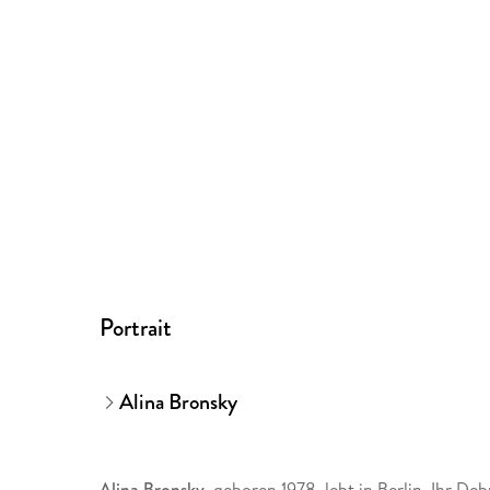
Portrait
Alina Bronsky
Alina Bronsky
, geboren 1978, lebt in Berlin. Ihr 