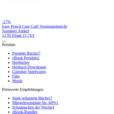
-17%
Easy Pencil Case Café Vergissmeinnicht
Sonstiger Artikel
12,95 €
Statt
15,74 €
Preishits
Preishits Bücher
7
eBook Preishits
2
Hörbücher
Hörbuch Downloads
Günstige Spielwaren
Film
Musik
Preiswerte Empfehlungen
Stark reduzierte Bücher
7
Mängelexemplare bis -60%
1
Schnäppchen der Woche
4
eBook-Bundles