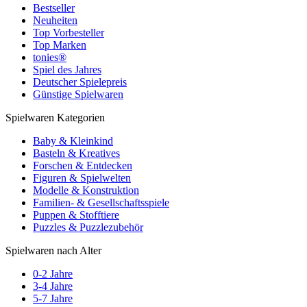
Bestseller
Neuheiten
Top Vorbesteller
Top Marken
tonies®
Spiel des Jahres
Deutscher Spielepreis
Günstige Spielwaren
Spielwaren Kategorien
Baby & Kleinkind
Basteln & Kreatives
Forschen & Entdecken
Figuren & Spielwelten
Modelle & Konstruktion
Familien- & Gesellschaftsspiele
Puppen & Stofftiere
Puzzles & Puzzlezubehör
Spielwaren nach Alter
0-2 Jahre
3-4 Jahre
5-7 Jahre