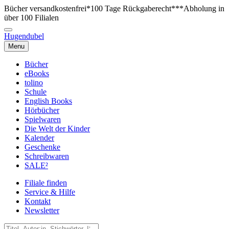
Bücher versandkostenfrei*
100 Tage Rückgaberecht***
Abholung in
über 100 Filialen
Hugendubel
Menu
Bücher
eBooks
tolino
Schule
English Books
Hörbücher
Spielwaren
Die Welt der Kinder
Kalender
Geschenke
Schreibwaren
SALE²
Filiale finden
Service & Hilfe
Kontakt
Newsletter