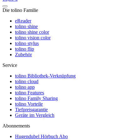
Die tolino Familie
eReader
tolino shine
tolino shine color
tolino vision color
tolino stylus
tolino flip
Zubehör
Service
tolino Bibliothek-Verknüpfung
tolino cloud
tolino app
tolino Features
tolino Family Sharing
tolino Vorteile
Tiefpreisgarantie
Geräte im Vergleich
Abonnements
Hugendubel Hörbuch Abo