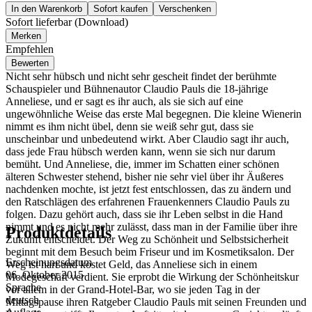
In den Warenkorb
Sofort kaufen
Verschenken
Sofort lieferbar (Download)
Merken
Empfehlen
Bewerten
Nicht sehr hübsch und nicht sehr gescheit findet der berühmte
Schauspieler und Bühnenautor Claudio Pauls die 18-jährige
Anneliese, und er sagt es ihr auch, als sie sich auf eine
ungewöhnliche Weise das erste Mal begegnen. Die kleine Wienerin
nimmt es ihm nicht übel, denn sie weiß sehr gut, dass sie
unscheinbar und unbedeutend wirkt. Aber Claudio sagt ihr auch,
dass jede Frau hübsch werden kann, wenn sie sich nur darum
bemüht. Und Anneliese, die, immer im Schatten einer schönen
älteren Schwester stehend, bisher nie sehr viel über ihr Äußeres
nachdenken mochte, ist jetzt fest entschlossen, das zu ändern und
den Ratschlägen des erfahrenen Frauenkenners Claudio Pauls zu
folgen. Dazu gehört auch, dass sie ihr Leben selbst in die Hand
nimmt und es nicht mehr zulässt, dass man in der Familie über ihre
Produktdetails
Zukunft entscheidet. Der Weg zu Schönheit und Selbstsicherheit
beginnt mit dem Besuch beim Friseur und im Kosmetiksalon. Der
Erscheinungsdatum
Weg ist hart und kostet Geld, das Anneliese sich in einem
06. Oktober 2015
Modegeschäft verdient. Sie erprobt die Wirkung der Schönheitskur
Sprache
vor allem in der Grand-Hotel-Bar, wo sie jeden Tag in der
deutsch
Mittagspause ihren Ratgeber Claudio Pauls mit seinen Freunden und