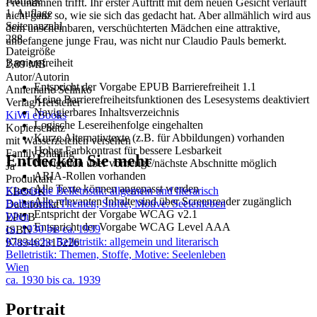
Auflage
Freundinnen trifft. Ihr erster Auftritt mit dem neuen Gesicht verläuft
1. Auflage
nicht ganz so, wie sie sich das gedacht hat. Aber allmählich wird aus
Seitenanzahl
dem unscheinbaren, verschüchterten Mädchen eine attraktive,
288
unbefangene junge Frau, was nicht nur Claudio Pauls bemerkt.
Dateigröße
Barrierefreiheit
2,89 MB
Autor/Autorin
Entspricht der Vorgabe EPUB Barrierefreiheit 1.1
Annemarie Selinko
Keine Barrierefreiheitsfunktionen des Lesesystems deaktiviert
Verlag/Hersteller
Navigierbares Inhaltsverzeichnis
KiWi eBooks
Logische Lesereihenfolge eingehalten
Kopierschutz
Kurze Alternativtexte (z.B. für Abbildungen) vorhanden
mit Wasserzeichen versehen
Hoher Farbkontrast für bessere Lesbarkeit
Family Sharing
Entdecken Sie mehr
Navigation über vorherige/nächste Abschnitte möglich
Ja
ARIA-Rollen vorhanden
Produktart
Alle Texte können angepasst werden
Klassische Belletristik: allgemein und literarisch
EBOOK
Alle relevanten Inhalte sind über Screenreader zugänglich
Belletristik: Themen, Stoffe, Motive: Seelenleben
Dateiformat
Entspricht der Vorgabe WCAG v2.1
Wien
EPUB
Entspricht der Vorgabe WCAG Level AAA
ca. 1930 bis ca. 1939
ISBN
Klassische Belletristik: allgemein und literarisch
9783462315226
Belletristik: Themen, Stoffe, Motive: Seelenleben
Wien
ca. 1930 bis ca. 1939
Portrait