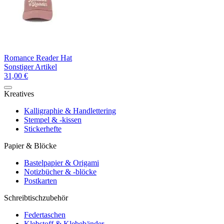
Romance Reader Hat
Sonstiger Artikel
31,00 €
Kreatives
Kalligraphie & Handlettering
Stempel & -kissen
Stickerhefte
Papier & Blöcke
Bastelpapier & Origami
Notizbücher & -blöcke
Postkarten
Schreibtischzubehör
Federtaschen
Klebstoff & Klebebänder