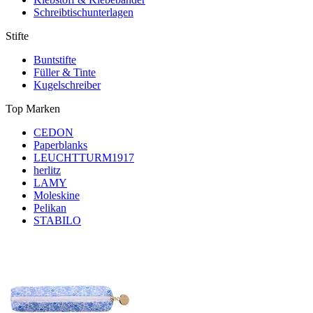
Schreibtischunterlagen
Stifte
Buntstifte
Füller & Tinte
Kugelschreiber
Top Marken
CEDON
Paperblanks
LEUCHTTURM1917
herlitz
LAMY
Moleskine
Pelikan
STABILO