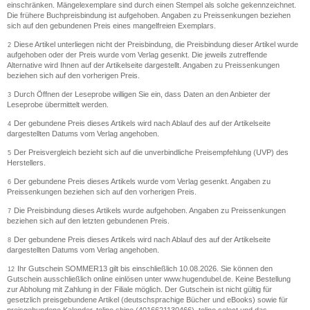
einschränken. Mängelexemplare sind durch einen Stempel als solche gekennzeichnet.
Die frühere Buchpreisbindung ist aufgehoben. Angaben zu Preissenkungen beziehen
sich auf den gebundenen Preis eines mangelfreien Exemplars.
Diese Artikel unterliegen nicht der Preisbindung, die Preisbindung dieser Artikel wurde
2
aufgehoben oder der Preis wurde vom Verlag gesenkt. Die jeweils zutreffende
Alternative wird Ihnen auf der Artikelseite dargestellt. Angaben zu Preissenkungen
beziehen sich auf den vorherigen Preis.
Durch Öffnen der Leseprobe willigen Sie ein, dass Daten an den Anbieter der
3
Leseprobe übermittelt werden.
Der gebundene Preis dieses Artikels wird nach Ablauf des auf der Artikelseite
4
dargestellten Datums vom Verlag angehoben.
Der Preisvergleich bezieht sich auf die unverbindliche Preisempfehlung (UVP) des
5
Herstellers.
Der gebundene Preis dieses Artikels wurde vom Verlag gesenkt. Angaben zu
6
Preissenkungen beziehen sich auf den vorherigen Preis.
Die Preisbindung dieses Artikels wurde aufgehoben. Angaben zu Preissenkungen
7
beziehen sich auf den letzten gebundenen Preis.
Der gebundene Preis dieses Artikels wird nach Ablauf des auf der Artikelseite
8
dargestellten Datums vom Verlag angehoben.
Ihr Gutschein SOMMER13 gilt bis einschließlich 10.08.2026. Sie können den
12
Gutschein ausschließlich online einlösen unter www.hugendubel.de. Keine Bestellung
zur Abholung mit Zahlung in der Filiale möglich. Der Gutschein ist nicht gültig für
gesetzlich preisgebundene Artikel (deutschsprachige Bücher und eBooks) sowie für
preisgebundene Kalender, tolino shine (4016621130466), tolino select und das