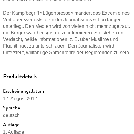
Der Kampfbegriff »Lügenpresse« markiert das Extrem eines
Vertrauensverlusts, dem der Journalismus schon länger
unterliegt. Den Medien wird von vielen nicht mehr zugetraut,
die Bürger wahrheitsgetreu zu informieren. Sie stehen im
Verdacht, heikle Informationen, z. B. über Muslime und
Flüchtlinge, zu unterschlagen. Den Journalisten wird
unterstellt, willfährige Sprachrohre der Regierenden zu sein.
Manipulation und politische Kampagne sind weitere
Reizworte. Solche Urteile treffen insbesondere die
öffentlich-rechtlichen Sender, aber auch die
Produktdetails
privatwirtschaftlichen Medien, und sie werden immer
rabiater geäußert. Wie ist diese Glaubwürdigkeitskrise
Erscheinungsdatum
entstanden? Wieso sind plötzlich so viele Leser und
17. August 2017
Zuschauer verunsichert? Was sind die politischen
Hintergründe? Die Autoren unternehmen eine spannende
Sprache
Spurensuche und skizzieren, was Journalisten gegen die
deutsch
Verunsicherung tun können.
Auflage
Mit Beiträgen von Giovanni di Lorenzo, Jakob Augstein,
1. Auflage