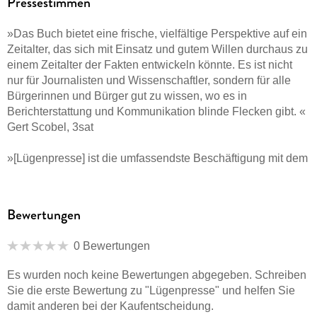
Pressestimmen
»Das Buch bietet eine frische, vielfältige Perspektive auf ein
Zeitalter, das sich mit Einsatz und gutem Willen durchaus zu
einem Zeitalter der Fakten entwickeln könnte. Es ist nicht
nur für Journalisten und Wissenschaftler, sondern für alle
Bürgerinnen und Bürger gut zu wissen, wo es in
Berichterstattung und Kommunikation blinde Flecken gibt. «
Gert Scobel, 3sat
»[Lügenpresse] ist die umfassendste Beschäftigung mit dem
Thema, die es zurzeit zu lesen gibt und bietet eine Reihe
interessanter Einsichten über die allseits diskutierten
hinaus. « Ruhr Nachrichten
Bewertungen
»Das Buch leuchtet den Begriff "Lügenpresse" von
0 Bewertungen
mehreren Seiten aus und vermittelt so ein umfassendes
Bild. [. . .] interessant, facettenreich und ergiebig. « Frank
Es wurden noch keine Bewertungen abgegeben. Schreiben
Schubert, Spektrum der Wissenschaft
Sie die erste Bewertung zu "Lügenpresse" und helfen Sie
damit anderen bei der Kaufentscheidung.
»ein wichtiges Buch über ein hochemotionales Thema, ein