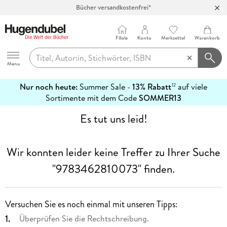
Bücher versandkostenfrei*
100 Tage Rückgaberecht***
Abholung in über 100 Filialen
Filiale
Konto
Merkzettel
Warenkorb
Hugendubel
Menu
Nur noch heute:
Summer Sale -
13% Rabatt
auf viele
12
mehr
Sortimente mit dem Code
SOMMER13
erfahren
Es tut uns leid!
Wir konnten leider keine Treffer zu Ihrer Suche
"9783462810073"
finden.
Versuchen Sie es noch einmal mit unseren Tipps:
Überprüfen Sie die Rechtschreibung.