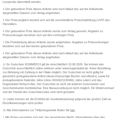
Leseprobe übermittelt werden.
Der gebundene Preis dieses Artikels wird nach Ablauf des auf der Artikelseite
4
dargestellten Datums vom Verlag angehoben.
Der Preisvergleich bezieht sich auf die unverbindliche Preisempfehlung (UVP) des
5
Herstellers.
Der gebundene Preis dieses Artikels wurde vom Verlag gesenkt. Angaben zu
6
Preissenkungen beziehen sich auf den vorherigen Preis.
Die Preisbindung dieses Artikels wurde aufgehoben. Angaben zu Preissenkungen
7
beziehen sich auf den letzten gebundenen Preis.
Der gebundene Preis dieses Artikels wird nach Ablauf des auf der Artikelseite
8
dargestellten Datums vom Verlag angehoben.
Ihr Gutschein SOMMER13 gilt bis einschließlich 10.08.2026. Sie können den
12
Gutschein ausschließlich online einlösen unter www.hugendubel.de. Keine Bestellung
zur Abholung mit Zahlung in der Filiale möglich. Der Gutschein ist nicht gültig für
gesetzlich preisgebundene Artikel (deutschsprachige Bücher und eBooks) sowie für
preisgebundene Kalender, tolino shine (4016621130466), tolino select und das
Hugendubel Hörbuch Abo. Der Gutschein ist nicht mit anderen Gutscheinen und
Geschenkkarten kombinierbar. Eine Barauszahlung ist nicht möglich. Ein Weiterverkauf
und der Handel des Gutscheincodes sind nicht gestattet.
Leider können wir die Echtheit der Kundenbewertung aufgrund der großen Zahl an
15
Einzelbewertungen nicht prüfen.
Alle Informationen zur Tiefpreisgarantie finden Sie
hier
16
Alle Preise verstehen sich inkl. der gesetzlichen MwSt. Informationen über den
*