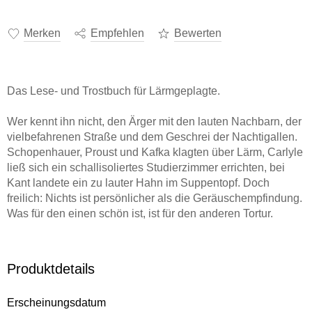
Merken
Empfehlen
Bewerten
Das Lese- und Trostbuch für Lärmgeplagte.
Wer kennt ihn nicht, den Ärger mit den lauten Nachbarn, der
vielbefahrenen Straße und dem Geschrei der Nachtigallen.
Schopenhauer, Proust und Kafka klagten über Lärm, Carlyle
ließ sich ein schallisoliertes Studierzimmer errichten, bei
Kant landete ein zu lauter Hahn im Suppentopf. Doch
freilich: Nichts ist persönlicher als die Geräuschempfindung.
Was für den einen schön ist, ist für den anderen Tortur.
Angeblich kommt eine medizinische Studie zu dem Schluss,
dass bei einem Umgebungslärm von 65 Dezibel das
Produktdetails
Herzinfarktrisiko um über 30 % höher ist als bei 60 Dezibel -
allerdings nur bei Männern, bei Frauen nicht. Warum das so
Erscheinungsdatum
ist, weiß niemand. Lärm muss nicht laut sein - auch ein