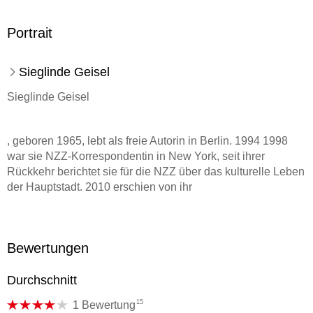
Portrait
Sieglinde Geisel
Sieglinde Geisel
, geboren 1965, lebt als freie Autorin in Berlin. 1994 1998
war sie NZZ-Korrespondentin in New York, seit ihrer
Rückkehr berichtet sie für die NZZ über das kulturelle Leben
der Hauptstadt. 2010 erschien von ihr
Nur im Weltall ist es wirklich still
Bewertungen
.
Durchschnitt
15
1 Bewertung