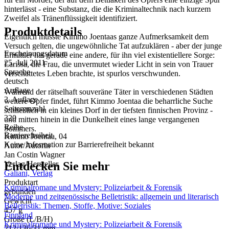
hinterlässt - eine Substanz, die die Kriminaltechnik nach kurzem
Zweifel als Tränenflüssigkeit identifiziert.
Produktdetails
Eigentlich müsste Kimmo Joentaas ganze Aufmerksamkeit dem
Versuch gelten, die ungewöhnliche Tat aufzuklären - aber der junge
Erscheinungsdatum
Ermittler hat gerade eine andere, für ihn viel existentiellere Sorge:
25. Juli 2011
Larissa, die Frau, die unvermutet wieder Licht in sein von Trauer
Sprache
verschattetes Leben brachte, ist spurlos verschwunden.
deutsch
Auflage
Während der rätselhaft souveräne Täter in verschiedenen Städten
3. Auflage
weitere Opfer findet, führt Kimmo Joentaa die beharrliche Suche
Seitenanzahl
schließlich in ein kleines Dorf in der tiefsten finnischen Provinz -
320
und mitten hinein in die Dunkelheit eines lange vergangenen
Reihe
Sommers.
Barrierefreiheit
Kimmo Joentaa, 04
Keine Information zur Barrierefreiheit bekannt
Autor/Autorin
Jan Costin Wagner
Entdecken Sie mehr
Verlag/Hersteller
Galiani, Verlag
Produktart
Kriminalromane und Mystery: Polizeiarbeit & Forensik
gebunden
Moderne und zeitgenössische Belletristik: allgemein und literarisch
Gewicht
Belletristik: Themen, Stoffe, Motive: Soziales
457 g
Finnland
Größe (L/B/H)
Kriminalromane und Mystery: Polizeiarbeit & Forensik
212/136/31 mm