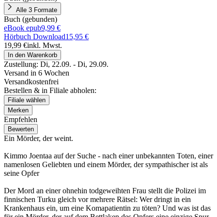
Alle 3 Formate
Buch (gebunden)
eBook epub
9,99 €
Hörbuch Download
15,95 €
19,99 €
inkl. Mwst.
In den Warenkorb
Zustellung:
Di, 22.09. - Di, 29.09.
Versand in 6 Wochen
Versandkostenfrei
Bestellen & in Filiale abholen:
Filiale wählen
Merken
Empfehlen
Bewerten
Ein Mörder, der weint.
Kimmo Joentaa auf der Suche - nach einer unbekannten Toten, einer
namenlosen Geliebten und einem Mörder, der sympathischer ist als
seine Opfer
Der Mord an einer ohnehin todgeweihten Frau stellt die Polizei im
finnischen Turku gleich vor mehrere Rätsel: Wer dringt in ein
Krankenhaus ein, um eine Komapatientin zu töten? Und was ist das
für ein Mörder, der auf dem Bettlaken des Opfers eine einzige Spur