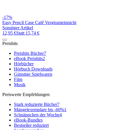
-17%
Easy Pencil Case Café Vergissmeinnicht
Sonstiger Artikel
12,95 €
Statt
15,74 €
Preishits
Preishits Bücher
7
eBook Preishits
2
Hörbücher
Hörbuch Downloads
Günstige Spielwaren
Film
Musik
Preiswerte Empfehlungen
Stark reduzierte Bücher
7
Mängelexemplare bis -60%
1
Schnäppchen der Woche
4
eBook-Bundles
Bestseller reduziert