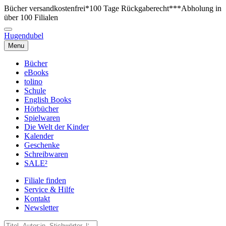
Bücher versandkostenfrei*
100 Tage Rückgaberecht***
Abholung in
über 100 Filialen
Hugendubel
Menu
Bücher
eBooks
tolino
Schule
English Books
Hörbücher
Spielwaren
Die Welt der Kinder
Kalender
Geschenke
Schreibwaren
SALE²
Filiale finden
Service & Hilfe
Kontakt
Newsletter