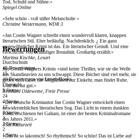
Tod, Schuld und Sühne.«
Spiegel Online
»Sehr schön - voll stiller Melancholie «
Christine Westermann, WDR 3
»Jan Costin Wagner schreibt einen wundervoll klaren, knappen
literarischen Stil. Eher beiläufig. Nachdenklich. ¿ Ein ganz
ungewöhnlicher Krimi ist das. Ein literarischer Genuß. Und eine
Bewertungen
Geschichte von beiläufiger Brutalität. Großartig erzählt.«
Martina Kischke, Lesart
Durchschnitt
48 Bewertungen
Jan Costin Wagners Krimis »sind keine Thriller, wie sie die Welle
15
aus Skandinavien zu uns schwappt. Diese Bücher sind viel mehr, sie
46 Bewertungen
von
LovelyBooks
geben dem Leser die Möglichkeit zur Einkehr, man findet Ruhe.
Übersicht
Und das tut gut.«
5 Sterne
Reinhard Oldeweme, Freie Presse
24
4 Sterne
»Der deutsche Krimiautor Jan Costin Wagner entwickelt einen
17
unwiderstehlichen literarischen Sog. Das Licht in einem dunklen
3 Sterne
Haus, erschienen bei Galiani, ist einer der besten Kriminalromane
3
des Jahres 2011.«
2 Sterne
3Sat Kulturzeit
2
1 Stern
»Das ist so lakonisch! So rhythmisch! So schön! Das ist Liebe auf