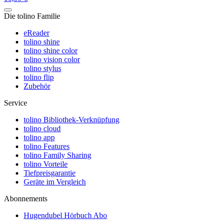
Die tolino Familie
eReader
tolino shine
tolino shine color
tolino vision color
tolino stylus
tolino flip
Zubehör
Service
tolino Bibliothek-Verknüpfung
tolino cloud
tolino app
tolino Features
tolino Family Sharing
tolino Vorteile
Tiefpreisgarantie
Geräte im Vergleich
Abonnements
Hugendubel Hörbuch Abo