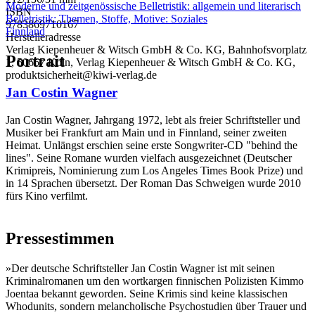
Moderne und zeitgenössische Belletristik: allgemein und literarisch
ISBN
Belletristik: Themen, Stoffe, Motive: Soziales
9783869710167
Finnland
Herstelleradresse
Verlag Kiepenheuer & Witsch GmbH & Co. KG, Bahnhofsvorplatz
Portrait
1, 50667 Köln, Verlag Kiepenheuer & Witsch GmbH & Co. KG,
produktsicherheit@kiwi-verlag.de
Jan Costin Wagner
Jan Costin Wagner, Jahrgang 1972, lebt als freier Schriftsteller und
Musiker bei Frankfurt am Main und in Finnland, seiner zweiten
Heimat. Unlängst erschien seine erste Songwriter-CD "behind the
lines". Seine Romane wurden vielfach ausgezeichnet (Deutscher
Krimipreis, Nominierung zum Los Angeles Times Book Prize) und
in 14 Sprachen übersetzt. Der Roman Das Schweigen wurde 2010
fürs Kino verfilmt.
Pressestimmen
»Der deutsche Schriftsteller Jan Costin Wagner ist mit seinen
Kriminalromanen um den wortkargen finnischen Polizisten Kimmo
Joentaa bekannt geworden. Seine Krimis sind keine klassischen
Whodunits, sondern melancholische Psychostudien über Trauer und