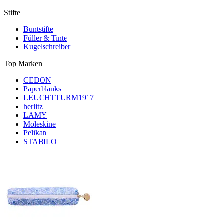
Stifte
Buntstifte
Füller & Tinte
Kugelschreiber
Top Marken
CEDON
Paperblanks
LEUCHTTURM1917
herlitz
LAMY
Moleskine
Pelikan
STABILO