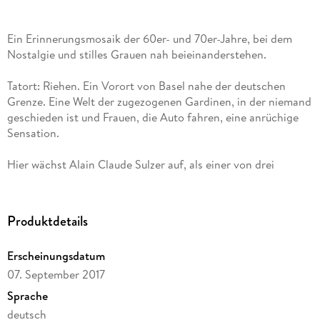
Ein Erinnerungsmosaik der 60er- und 70er-Jahre, bei dem
Nostalgie und stilles Grauen nah beieinanderstehen.
Tatort: Riehen. Ein Vorort von Basel nahe der deutschen
Grenze. Eine Welt der zugezogenen Gardinen, in der niemand
geschieden ist und Frauen, die Auto fahren, eine anrüchige
Sensation.
Hier wächst Alain Claude Sulzer auf, als einer von drei
Söhnen einer französischsprachigen Mutter, die kaum
Deutsch kann (und es zeitlebens nie lernen wird), und eines
Vaters, dessen ganzer Stolz das formstrenge Avantgarde-
Produktdetails
Haus ist, das es bis in eine angesehene Architekturzeitschrift
schafft. Dumm nur, dass das Flachdach nie richtig dicht ist
Erscheinungsdatum
und die Rest-Familie dem Clou der Inneneinrichtung, den
07. September 2017
schwarz-weißen Tapeten und schwarzen Spannteppichen,
wenig abgewinnen kann.
Sprache
deutsch