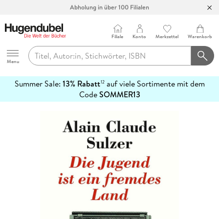
Abholung in über 100 Filialen
Filiale
Konto
Merkzettel
Warenkorb
Hugendubel
Menu
Summer Sale:
13% Rabatt
auf viele Sortimente mit dem
12
mehr
Code
SOMMER13
erfahren