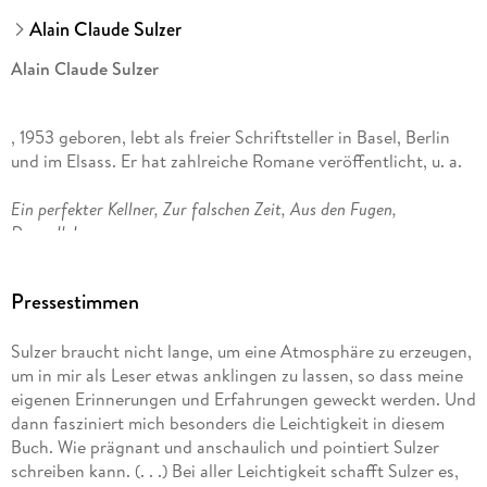
Alain Claude Sulzer
Alain Claude Sulzer
, 1953 geboren, lebt als freier Schriftsteller in Basel, Berlin
und im Elsass. Er hat zahlreiche Romane veröffentlicht, u. a.
Ein perfekter Kellner, Zur falschen Zeit, Aus den Fugen,
Doppelleben
und zuletzt
Pressestimmen
Fast wie ein Bruder
Sulzer braucht nicht lange, um eine Atmosphäre zu erzeugen,
um in mir als Leser etwas anklingen zu lassen, so dass meine
. Seine Bücher sind in alle wichtigen Sprachen übersetzt. Für
eigenen Erinnerungen und Erfahrungen geweckt werden. Und
sein Werk erhielt er u. a. den Prix Médicis étranger, den
dann fasziniert mich besonders die Leichtigkeit in diesem
Hermann-Hesse-Preis, den Kulturpreis der Stadt Basel und
Buch. Wie prägnant und anschaulich und pointiert Sulzer
den Solothurner Literaturpreis.
schreiben kann. (. . .) Bei aller Leichtigkeit schafft Sulzer es,