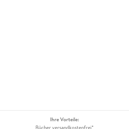
wieder zum Leben. Maike Albath, Deutschlandfunk Kultur
Ihre Vorteile:
Bücher versandkostenfrei*