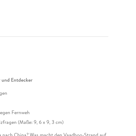
r und Entdecker
agen
 gegen Fernweh
izfragen (Maße: 9, 6 x 9, 3 cm)
opa nach China? Was macht den Vaadhoo-Strand auf