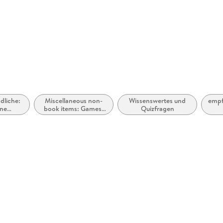
Herstelleradresse
Verlagsg
Straße 3
GmbH & C
dliche:
Miscellaneous non-
Wissenswertes und
empf
ine
book items: Games,
Quizfragen
Rätsel-
puzzles and toys
ücher