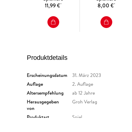
11,99 €
8,00 €
*
*
Produktdetails
Erscheinungsdatum
31. März 2023
Auflage
2. Auflage
Altersempfehlung
ab 12 Jahre
Herausgegeben
Groh Verlag
von
Produktart
Spiel
Größe (L/B/H)
96/88/41 mm