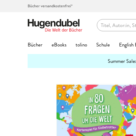
Bücher versandkostenfrei*
Hugendubel
Bücher
eBooks
tolino
Schule
English
Themenwelten
Summer Sale
Bücher Favoriten
eBook Favoriten
Die tolino Familie
Top-Themen
Top Themen
Hörbücher auf CD
Spielwaren Favoriten
Kalenderformate
Geschenke Favoriten
Kreatives
Preishits
Buch G
eBook 
Service
Lernhil
Abo jet
Spielwa
Top Kat
Geschen
Schreib
mehr
Interviews
erfahren
Bestseller
Bestseller
eReader
Unser Schulbuchservice
Bestseller
Bestseller
Bestseller
Abreiß-Kalender
Hugendubel Geschenkkarte
Kalligraphie & Handlettering
Preishits Bücher
Biografie
Biografie
tolino Bi
Grundsch
Hugendub
Baby & Kl
Adventsk
Valentins
Federtas
7
3 Fragen an
#BookTok Bestseller
Neuheiten
tolino shine
Vokabeltrainer phase6
Neuheiten
Neuheiten
Neuheiten
Geburtstagskalender
Bestseller
Stempel & -kissen
eBook Preishits
Coffee Ta
Fantasy &
tolino clo
Quali Trai
Basteln &
Familienp
Kommunio
Klebstoff
2
Hörbuc
Mach mit!
Neuheiten
eBook Preishits
tolino shine color
Lesenlernen eKidz.eu
Top Vorbesteller
Top Vorbesteller
Top Vorbesteller
Immerwährender Kalender
Neuheiten
Stickerhefte
Hörbücher
Comics
Kinder- &
tolino ap
Mittlere R
Forschen
Garten & 
Geburt & 
Schreibti
2
Wissen
Bestseller
Preishits Bücher
Independent Autor:innen
tolino vision color
Lernspiele
Kinder- & Jugendbücher
Top Marken
Posterkalender
Trends & Saisonales
Hörbuch Downloads
Fachbüch
Krimis & T
tolino Fe
Abi Traine
Figuren &
Kunst & A
Geburtst
2
Papier & Blöcke
Stifte
Lesetipps
Neuheite
Top-Vorbesteller
tolino stylus
Schülerkalender
Krimis & Thriller
tonies®
Postkartenkalender
Bookmerch
Günstige Spielwaren
Fantasy
New Adul
tolino Fa
Modelle &
Literatur
Hochzeit
Top Kategorien
Beliebt
Bastelpapier & Origami
Top Vorbe
Buntstift
tolino flip
Lehrerkalender
Romane
Spiel des Jahres
Terminkalender
Book Nooks
Film
Geschenk
Ratgeber
tolino Vor
Familien-
Mond & E
Aktuell
Exklusive eBooks
Notizbücher & -blöcke
Stark
Fantasy
Füller & T
Zubehör
Hörspiele
Deutscher Spielepreis
Wandkalender
Musik
Jugendbü
Reise
Tiefpreisg
Puppen & 
Reise, Lä