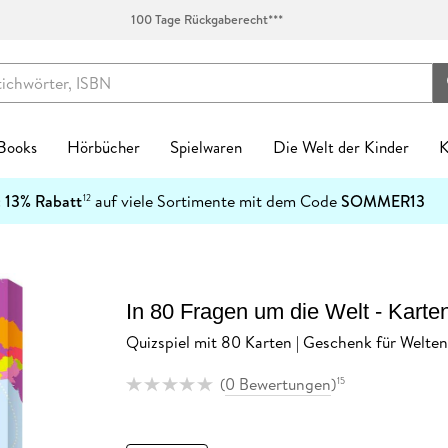
100 Tage Rückgaberecht***
 Books
Hörbücher
Spielwaren
Die Welt der Kinder
K
Kinderbücher
:
13% Rabatt
auf viele Sortimente mit dem Code
SOMMER13
12
enres
Genres
fen
zt neu
ren Kategorien
egorien
kanlässe
tischzubehör
English Books Kategorien
Preiswerte Empfehlungen
Buch Genres
Fremdsprachiges
Abonnements
Schulbücher
Preishits auf CD
Spielwaren nach Alter
Top Marken
Geschenke Kategorien
Top Marken
Ban
-5
Spielwaren nach Alter
n & Erfahrungen
n & Erfahrungen
bliothek-Verknüpfung
ule
el Hörbuch Abo
einkind
alender
tag
chen
Biografien & Erfahrungen
Stark reduzierte Bücher
New Adult
Bestseller
Hugendubel Hörbuch Abo
Nach Bundesländern
Hörbücher
0-2 Jahre
Ackermann
Achtsamkeit & Gesundheit
CEDON
7
Ban
Top Marken
ble Books
 Science Fiction
ud
ner
 Kreatives
laner
n & Konfirmation
 & Klebebänder
Fachbücher
Mängelexemplare bis -60%
Ratgeber
Neuheiten
eBook Abonnement
Nach Fächern
Stark reduzierte Hörbücher
3-4 Jahre
Harenberg, Heye & Weingarten
Dekoration & Einrichtung
Paperblanks
1
h Downloads
tonies®
In 80 Fragen um die Welt - Karten
 Jugendbücher
p
eife
 & Entdecken
Natur
Taufe
schunterlagen
Fantasy
Schnäppchen der Woche
Reise
Englische eBooks
Nach Schulform
Hörbuch-Pakete
5-7 Jahre
Korsch
Hobby & Lifestyle
LEUCHTTURM1917
4
Kinderbuchserien
Quizspiel mit 80 Karten | Geschenk für Welt
er
hriller
atures
r
 Spielwelten
rchitektur
ag
Jugendbücher
eBook-Bundles
Romane
Französische eBooks
8-11 Jahre
Paperblanks
Küche & Esszimmer
herlitz
Download Preishits
n
t Romance
mily Sharing
 Konstruktion
kalender
Kinderbücher
Bestseller reduziert
Sachbücher
Italienische eBooks
12+ Jahre
LEUCHTTURM1917
Lesen & Geschichten
LAMY
(
0 Bewertungen
)
15
e Reihen
steller
e
Hörbuch Downloads
bücher
teile
 & Gesellschaftsspiele
soterik
Krimis & Thriller
Sonderausgaben
Science Fiction
Spanische eBooks
Neumann
Schmuck & Accessoires
Moleskine
inte
Bestseller reduziert
cher
arantie
Stofftiere
nder & Städte
Manga
Moleskine
Pelikan