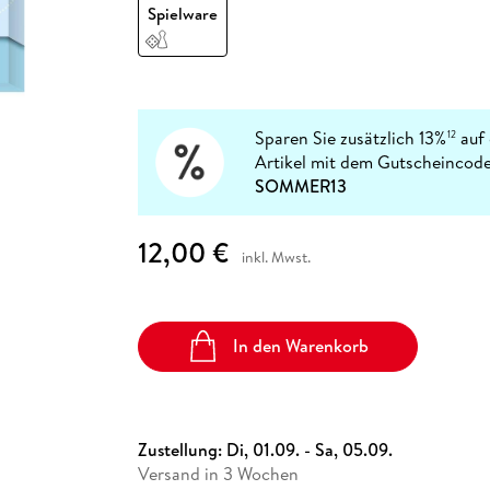
Fremdsprachige Bücher
Spielware
n Lernhilfen
 Jugendbücher
eiber
Hörbuch Downloads im Bundle
cher
 Vergleich
 Puzzlezubehör
Lernen
New Adult
STABILO
Taschenbücher
hilfen
hriller
 Backen
er
lender
Ratgeber
op
hriller
Romance
Sachbücher
Sparen Sie zusätzlich 13%
auf 
12
precher:innen
Artikel mit dem Gutscheincode
Science Fiction
SOMMER13
Fremdsprachige Bücher
12,00 €
inkl. Mwst.
In den Warenkorb
Zustellung:
Di, 01.09. - Sa, 05.09.
Versand in 3 Wochen