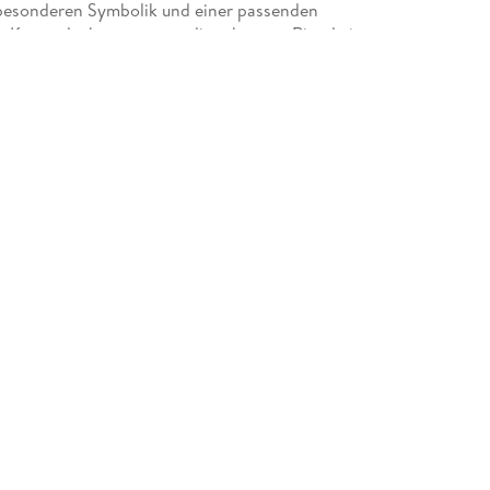
 besonderen Symbolik und einer passenden
le Kartendeck nutzen, um dir achtsame Rituale im
Krafttiere zu verbinden und Inspiration und Hilfe
terstützt dich auch bei Selbstreflexion und
 deiner inneren Mitte neue Kraft zu tanken.