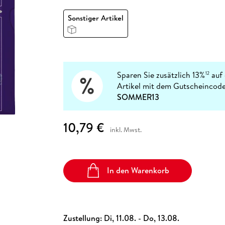
Fremdsprachige Bücher
n Lernhilfen
 Jugendbücher
eiber
Hörbuch Downloads im Bundle
cher
 Vergleich
 Puzzlezubehör
Lernen
New Adult
STABILO
Sonstiger Artikel
Taschenbücher
hilfen
hriller
 Backen
er
lender
Ratgeber
op
hriller
Romance
Sachbücher
precher:innen
Sparen Sie zusätzlich 13%
auf 
12
Science Fiction
Artikel mit dem Gutscheincode
Fremdsprachige Bücher
SOMMER13
10,79 €
inkl. Mwst.
In den Warenkorb
Zustellung:
Di, 11.08. - Do, 13.08.