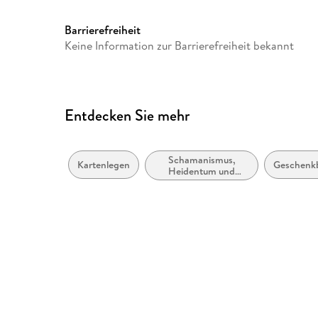
Sonstiges
Schachtel
Herstelleradresse
Verlagsgruppe Droemer Kna
Barrierefreiheit
Straße 346, 80687 München
Keine Information zur Barrierefreiheit bekannt
GmbH & Co. KG, produktsic
Entdecken Sie mehr
Schamanismus,
Kartenlegen
Geschenk
Heidentum und
Druidentum