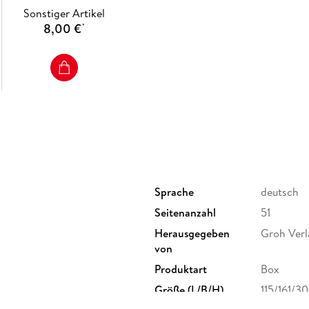
Sonstiger Artikel
8,00 €
*
Sprache
deutsch
Seitenanzahl
51
Herausgegeben
Groh Verl
von
Produktart
Box
Größe (L/B/H)
115/161/3