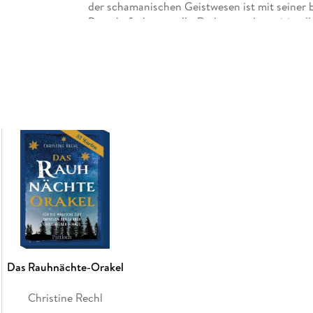
der schamanischen Geistwesen ist mit seiner
Botschaft dargestellt. Du kannst das spirituel
Alltag zu schaffen, dich mit den Energien der 
bei Entscheidungen zu erhalten. Das Orakel un
Selbsterkenntnis und hilft dir, auf dem Weg zu
Das Rauhnächte-Orakel
Christine Rechl