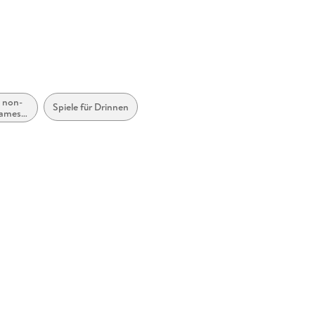
 non-
Spiele für Drinnen
Games,
toys