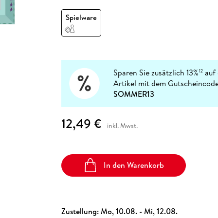
Fremdsprachige Bücher
n Lernhilfen
 Jugendbücher
eiber
Hörbuch Downloads im Bundle
cher
 Vergleich
 Puzzlezubehör
Lernen
New Adult
STABILO
Spielware
Taschenbücher
hilfen
hriller
 Backen
er
lender
Ratgeber
op
hriller
Romance
Sachbücher
precher:innen
Sparen Sie zusätzlich 13%
auf 
12
Science Fiction
Artikel mit dem Gutscheincode
Fremdsprachige Bücher
SOMMER13
12,49 €
inkl. Mwst.
In den Warenkorb
Zustellung:
Mo, 10.08. - Mi, 12.08.