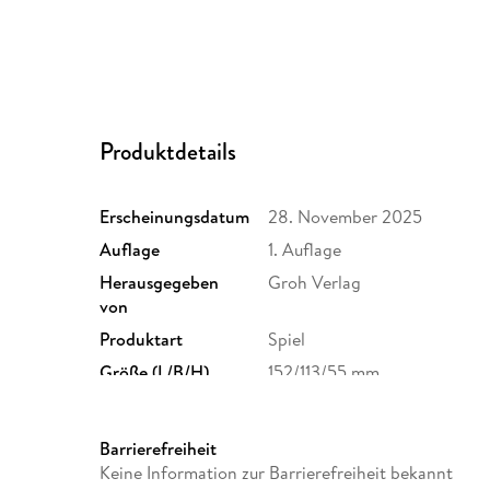
Produktdetails
Erscheinungsdatum
28. November 2025
Auflage
1. Auflage
Herausgegeben
Groh Verlag
von
Produktart
Spiel
Größe (L/B/H)
152/113/55 mm
GTIN
4036442014172
Barrierefreiheit
Keine Information zur Barrierefreiheit bekannt