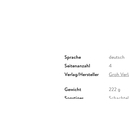
Spielerische Selfcare-Ideen für Body, Mind
Über 216 Würfelkombinationen für mehr Ac
Abwechslungsreiche Impulse aus den Bereic
Minimalismus
Komme im Hier und Jetzte an, entdecke dein
Wahrnehmen, räume dein Gedankenchaos auf:
Wohlbefinden und deine innere Ruhe sorge
Sprache
deutsch
Seitenanzahl
4
Hochwertige Ausstattung: eine stabile Box 
Verlag/Hersteller
Groh Verl
Ein tolles Anti-Stress Geschenk für alle, die s
Gewicht
222 g
Sonstiges
Schachtel
Herstelleradresse
Verlagsg
Straße 3
GmbH & C