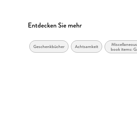
Entdecken Sie mehr
Miscellaneous
Geschenkbücher
Achtsamkeit
book items: 
puzzles and 