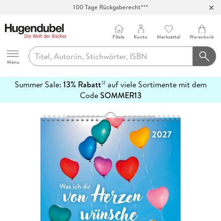
100 Tage Rückgaberecht***
Abholung in über 100 Filialen
Filiale
Konto
Merkzettel
Warenkorb
Hugendubel
Menu
Summer Sale:
13% Rabatt
auf viele Sortimente mit dem
12
mehr
Code
SOMMER13
erfahren