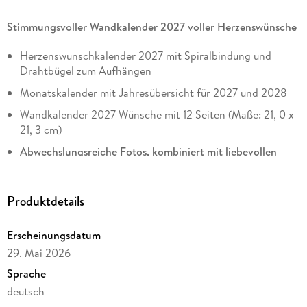
Stimmungsvoller Wandkalender 2027 voller Herzenswünsche
Herzenswunschkalender 2027 mit Spiralbindung und
Drahtbügel zum Aufhängen
Monatskalender mit Jahresübersicht für 2027 und 2028
Wandkalender 2027 Wünsche mit 12 Seiten (Maße: 21, 0 x
21, 3 cm)
Abwechslungsreiche Fotos, kombiniert mit liebevollen
Wünschen
Warmherziges Geschenk für Freunde, Familie und
Produktdetails
Bekannte
Der Wandkalender
Was ich dir von Herzen wünsche 2027
Erscheinungsdatum
begleitet mit guten Wünschen und stimmungsvollen Fotos
29. Mai 2026
durch das Jahr. Dank seines handlichen Formats schmückt
Sprache
der Herzenswünsche-Kalender 2027 jede Wand, ob in Küche,
deutsch
Flur oder Wohnzimmer. Der dekorative Monatskalender 2027