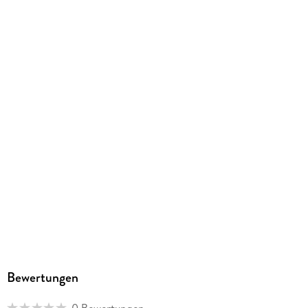
Sonstiges
Spiralbindung
GTIN
4036442014691
Herstelleradresse
Verlagsgruppe Droemer Knaur GmbH & Co. KG, Landsberger
Straße 346, 80687 München, Verlagsgruppe Droemer Knaur
GmbH & Co. KG, produktsicherheit@droemer-knaur.de
Bewertungen
0 Bewertungen