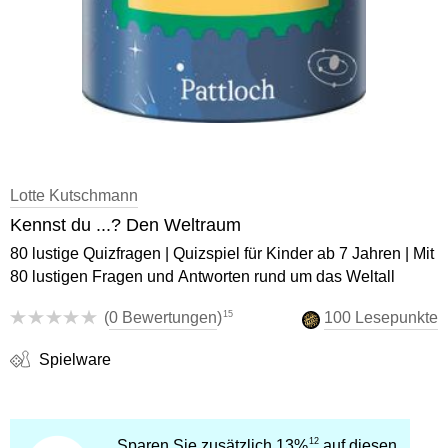
Vergissmeinnicht
39,99 €
Freida McFadden
Tagesabreißkalender 2027 -
Hörbuch Downloads im Bundle
Science Fiction
Praktische Tipps für 2027
Sonstiger Artikel
eBook epub
Ulrich Thimm
12,95 €
16,99 €
Fremdsprachige Bücher
Memories of Heidelberg
Statt
15,74 €
Kalender
Heinz Strunk
Taschenbücher
15,99 €
Hörbuch Download
Filmriss auf Immenhof
15,99 €
Karsten Dusse
Lotte Kutschmann
Buch (gebunden)
Kennst du ...? Den Weltraum
24,00 €
80 lustige Quizfragen | Quizspiel für Kinder ab 7 Jahren | Mit
80 lustigen Fragen und Antworten rund um das Weltall
15
(
0 Bewertungen
)
100 Lesepunkte
Spielware
12
Sparen Sie zusätzlich 13%
auf diesen