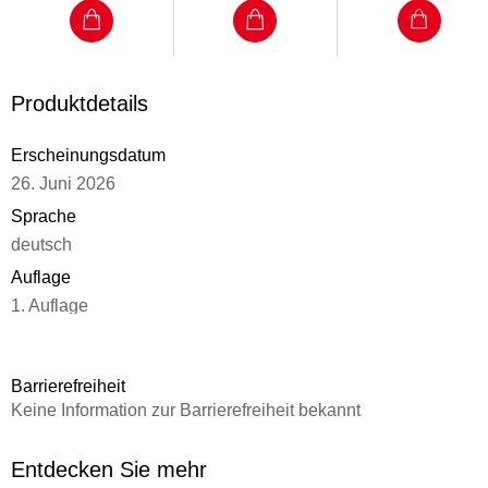
Weltraum!
Produktdetails
Erscheinungsdatum
26. Juni 2026
Sprache
deutsch
Auflage
1. Auflage
Seitenanzahl
160
Barrierefreiheit
Altersempfehlung
Keine Information zur Barrierefreiheit bekannt
von 7 bis 99 Jahren
Reihe
Entdecken Sie mehr