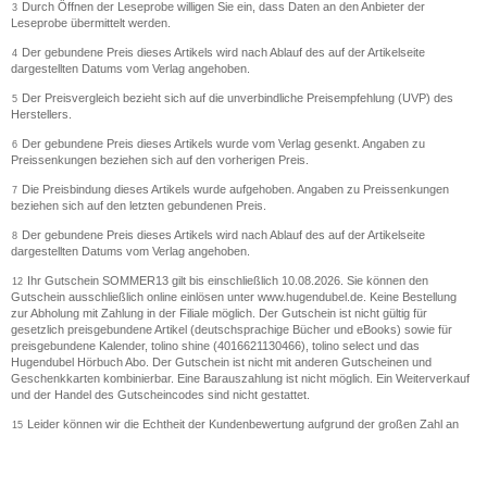
Durch Öffnen der Leseprobe willigen Sie ein, dass Daten an den Anbieter der
3
Leseprobe übermittelt werden.
Der gebundene Preis dieses Artikels wird nach Ablauf des auf der Artikelseite
4
dargestellten Datums vom Verlag angehoben.
Der Preisvergleich bezieht sich auf die unverbindliche Preisempfehlung (UVP) des
5
Herstellers.
Der gebundene Preis dieses Artikels wurde vom Verlag gesenkt. Angaben zu
6
Preissenkungen beziehen sich auf den vorherigen Preis.
Die Preisbindung dieses Artikels wurde aufgehoben. Angaben zu Preissenkungen
7
beziehen sich auf den letzten gebundenen Preis.
Der gebundene Preis dieses Artikels wird nach Ablauf des auf der Artikelseite
8
dargestellten Datums vom Verlag angehoben.
Ihr Gutschein SOMMER13 gilt bis einschließlich 10.08.2026. Sie können den
12
Gutschein ausschließlich online einlösen unter www.hugendubel.de. Keine Bestellung
zur Abholung mit Zahlung in der Filiale möglich. Der Gutschein ist nicht gültig für
gesetzlich preisgebundene Artikel (deutschsprachige Bücher und eBooks) sowie für
preisgebundene Kalender, tolino shine (4016621130466), tolino select und das
Hugendubel Hörbuch Abo. Der Gutschein ist nicht mit anderen Gutscheinen und
Geschenkkarten kombinierbar. Eine Barauszahlung ist nicht möglich. Ein Weiterverkauf
und der Handel des Gutscheincodes sind nicht gestattet.
Leider können wir die Echtheit der Kundenbewertung aufgrund der großen Zahl an
15
Einzelbewertungen nicht prüfen.
Alle Informationen zur Tiefpreisgarantie finden Sie
hier
16