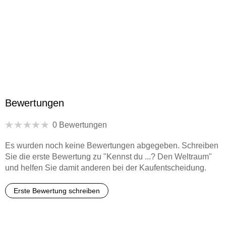
4260308346897
Herstelleradresse
Verlagsgruppe Droemer Knaur GmbH & Co. KG,
Landsberger Straße 346, 80687 München, Verlagsgruppe
Droemer Knaur GmbH & Co. KG,
produktsicherheit@droemer-knaur.de
Bewertungen
0 Bewertungen
Es wurden noch keine Bewertungen abgegeben. Schreiben
Sie die erste Bewertung zu "Kennst du ...? Den Weltraum"
und helfen Sie damit anderen bei der Kaufentscheidung.
Erste Bewertung schreiben