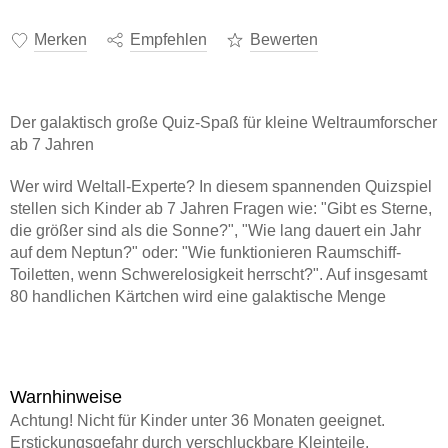
Merken
Empfehlen
Bewerten
Der galaktisch große Quiz-Spaß für kleine Weltraumforscher
ab 7 Jahren
Wer wird Weltall-Experte? In diesem spannenden Quizspiel
stellen sich Kinder ab 7 Jahren Fragen wie: "Gibt es Sterne,
die größer sind als die Sonne?", "Wie lang dauert ein Jahr
auf dem Neptun?" oder: "Wie funktionieren Raumschiff-
Toiletten, wenn Schwerelosigkeit herrscht?". Auf insgesamt
80 handlichen Kärtchen
wird eine galaktische Menge
Weltraum-Wissen und faszinierender Fakten
präsentiert.
Wer von euch am schnellsten die Antworten errät, wird zum
Weltraum-Profi!
Warnhinweise
Die charmante Verpackung katapultiert die Spielenden
Achtung! Nicht für Kinder unter 36 Monaten geeignet.
sofort in den Weltraum und versetzt sie in genau die richtige
Erstickungsgefahr durch verschluckbare Kleinteile.