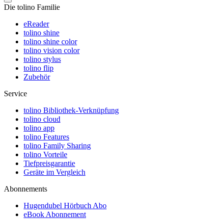
Die tolino Familie
eReader
tolino shine
tolino shine color
tolino vision color
tolino stylus
tolino flip
Zubehör
Service
tolino Bibliothek-Verknüpfung
tolino cloud
tolino app
tolino Features
tolino Family Sharing
tolino Vorteile
Tiefpreisgarantie
Geräte im Vergleich
Abonnements
Hugendubel Hörbuch Abo
eBook Abonnement