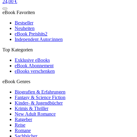
24,00 €
eBook Favoriten
Bestseller
Neuheiten
eBook Preishits
2
Independent Autor:innen
Top Kategorien
Exklusive eBooks
eBook Abonnement
eBooks verschenken
eBook Genres
Biografien & Erfahrungen
Fantasy & Science Fiction
Kinder- & Jugendbücher
Krimis & Thriller
New Adult Romance
Ratgeber
Reise
Romane
Sachbücher