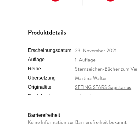
Produktdetails
23. November 2021
Erscheinungsdatum
1. Auflage
Auflage
Sternzeichen-Bücher zum Ve
Reihe
Martina Walter
Übersetzung
SEEING STARS Sagittarius
Originaltitel
gebunden
Produktart
162/130/17 mm
Größe (L/B/H)
Verlagsgruppe Droemer Kna
Herstelleradresse
Barrierefreiheit
Straße 346, 80687 München
Keine Information zur Barrierefreiheit bekannt
GmbH & Co. KG, produktsic