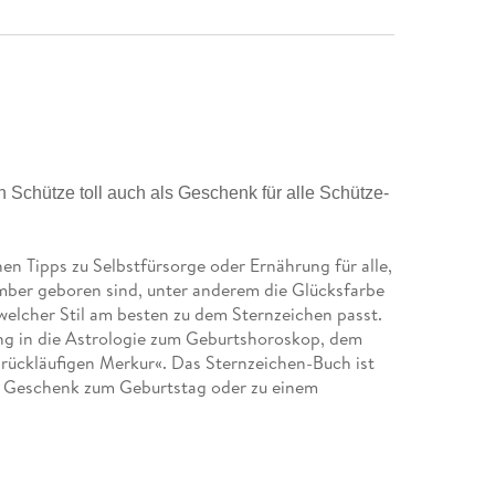
Schütze toll auch als Geschenk für alle Schütze-
n Tipps zu Selbstfürsorge oder Ernährung für alle,
ber geboren sind, unter anderem die Glücksfarbe
welcher Stil am besten zu dem Sternzeichen passt.
ung in die Astrologie zum Geburtshoroskop, dem
rückläufigen Merkur«. Das Sternzeichen-Buch ist
es Geschenk zum Geburtstag oder zu einem
en Schütze geboren sind
d Berufswahl bis hin zu Liebe und Sexualität