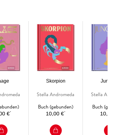
 6 x 16, 3 cm)
age
Skorpion
Jungfrau
Andromeda
Stella Andromeda
Stella Andromeda
gebunden)
Buch (gebunden)
Buch (gebunden)
*
*
*
00 €
10,00 €
10,00 €