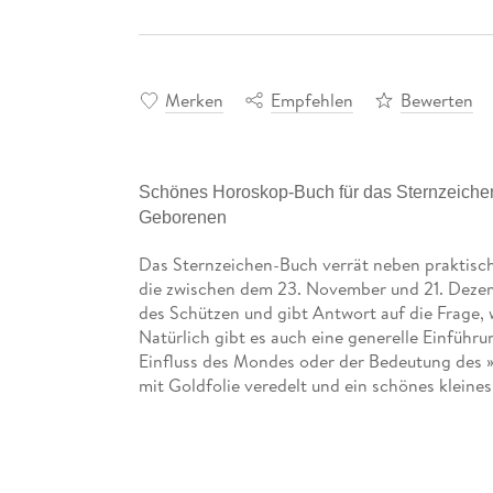
Merken
Empfehlen
Bewerten
Schönes Horoskop-Buch für das Sternzeichen 
Geborenen
Das Sternzeichen-Buch verrät neben praktische
die zwischen dem 23. November und 21. Dezem
des Schützen und gibt Antwort auf die Frage, 
Natürlich gibt es auch eine generelle Einführ
Einfluss des Mondes oder der Bedeutung des »
mit Goldfolie veredelt und ein schönes klein
Neuanfang.
Tolles Geschenk für alle, die im Sternzeich
Alles von Persönlichkeit über Gesundheit un