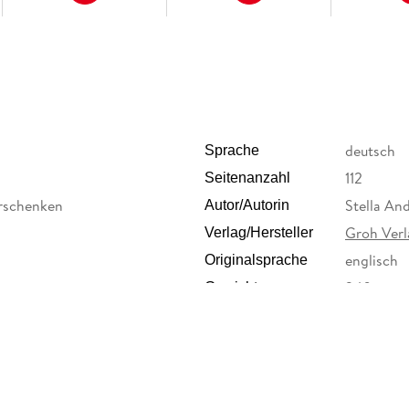
deutsch
Sprache
112
Seitenanzahl
rschenken
Stella A
Autor/Autorin
Groh Verl
Verlag/Hersteller
englisch
Originalsprache
240 g
Gewicht
9783848
ISBN
ur GmbH & Co. KG, Landsberger
, Verlagsgruppe Droemer Knaur
herheit@droemer-knaur.de