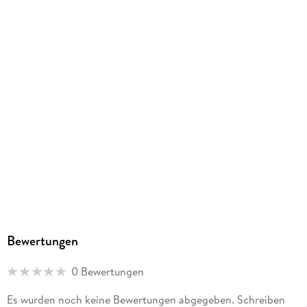
Herstelleradresse
Verlagsgruppe Droemer Knaur GmbH & Co. KG, Maria-Luiko-
Straße 54, 80636 München, Verlagsgruppe Droemer Knaur
GmbH & Co. KG, produktsicherheit@droemer-knaur.de
Bewertungen
0 Bewertungen
Es wurden noch keine Bewertungen abgegeben. Schreiben