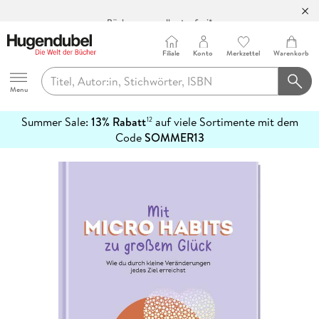
Bücher versandkostenfrei*
100 Tage Rückgaberecht***
Filiale
Konto
Merkzettel
Warenkorb
Abholung in über 100 Filialen
Hugendubel
Menu
Summer Sale:
13% Rabatt
auf viele Sortimente mit dem
12
mehr
Code
SOMMER13
erfahren