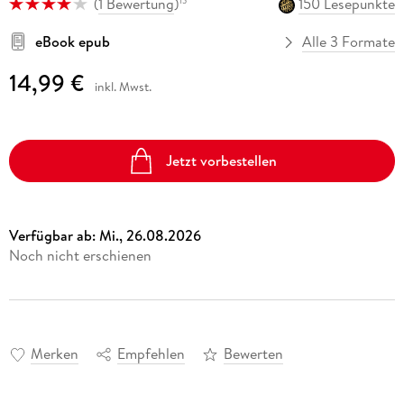
(
1 Bewertung
)
150 Lesepunkte
15
Vergissmeinnicht
Ulrich Thimm
eBook epub
Hörbuch Downloads im Bundle
Science Fiction
16,99 €
Sonstiger Artikel
eBook epub
Alle 3 Formate
Kalender
12,95 €
Fremdsprachige Bücher
15,99 €
Das kleine Strandschlösschen
14,99 €
Statt
15,74 €
Band 1
inkl. Mwst.
Rebecca Schulz
Taschenbücher
Hörbuch Download
Filmriss auf Immenhof
17,95 €
Karsten Dusse
Jetzt vorbestellen
Buch (gebunden)
24,00 €
Verfügbar ab:
Mi., 26.08.2026
Noch nicht erschienen
Merken
Empfehlen
Bewerten