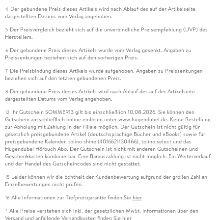
Der gebundene Preis dieses Artikels wird nach Ablauf des auf der Artikelseite
4
dargestellten Datums vom Verlag angehoben.
Der Preisvergleich bezieht sich auf die unverbindliche Preisempfehlung (UVP) des
5
Herstellers.
Der gebundene Preis dieses Artikels wurde vom Verlag gesenkt. Angaben zu
6
Preissenkungen beziehen sich auf den vorherigen Preis.
Die Preisbindung dieses Artikels wurde aufgehoben. Angaben zu Preissenkungen
7
beziehen sich auf den letzten gebundenen Preis.
Der gebundene Preis dieses Artikels wird nach Ablauf des auf der Artikelseite
8
dargestellten Datums vom Verlag angehoben.
Ihr Gutschein SOMMER13 gilt bis einschließlich 10.08.2026. Sie können den
12
Gutschein ausschließlich online einlösen unter www.hugendubel.de. Keine Bestellung
zur Abholung mit Zahlung in der Filiale möglich. Der Gutschein ist nicht gültig für
gesetzlich preisgebundene Artikel (deutschsprachige Bücher und eBooks) sowie für
preisgebundene Kalender, tolino shine (4016621130466), tolino select und das
Hugendubel Hörbuch Abo. Der Gutschein ist nicht mit anderen Gutscheinen und
Geschenkkarten kombinierbar. Eine Barauszahlung ist nicht möglich. Ein Weiterverkauf
und der Handel des Gutscheincodes sind nicht gestattet.
Leider können wir die Echtheit der Kundenbewertung aufgrund der großen Zahl an
15
Einzelbewertungen nicht prüfen.
Alle Informationen zur Tiefpreisgarantie finden Sie
hier
16
Alle Preise verstehen sich inkl. der gesetzlichen MwSt. Informationen über den
*
Versand und anfallende Versandkosten finden Sie
hier