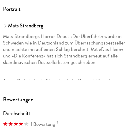
Portrait
Mats Strandberg
Mats Strandbergs Horror-Debüt »Die Überfahrt« wurde in
Schweden wie in Deutschland zum Überraschungsbestseller
und machte ihn auf einen Schlag berühmt. Mit »Das Heim«
und »Die Konferenz« hat sich Strandberg erneut auf alle
skandinavischen Bestsellerlisten geschrieben.
Justus Carl studierte Skandinavistik, Romanistik und
Politikwissenschaften in Frankfurt a. M. Heute arbeitet er als
freiberuflicher Übersetzer aus dem Schwedischen,
Bewertungen
Norwegischen und Dänischen.
Durchschnitt
Nina Hoyer, geboren 1974 auf Sylt, studierte in Kiel
15
1 Bewertung
Skandinavistik. Seit 2008 arbeitet sie als Übersetzerin aus
dem Schwedischen, Dänischen und Norwegischen.