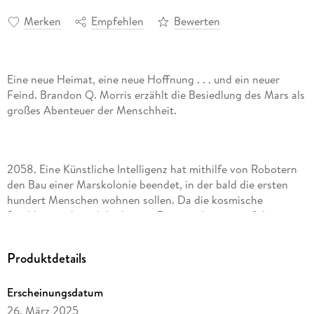
Merken
Empfehlen
Bewerten
Eine neue Heimat, eine neue Hoffnung . . . und ein neuer
Feind. Brandon Q. Morris erzählt die Besiedlung des Mars als
großes Abenteuer der Menschheit.
2058. Eine Künstliche Intelligenz hat mithilfe von Robotern
den Bau einer Marskolonie beendet, in der bald die ersten
hundert Menschen wohnen sollen. Da die kosmische
Strahlung während der langen Reise und später auf dem
Planeten das Erbgut der ersten Generation von Mars-
Menschen irreparabel schädigen wird, entscheidet man sich
Produktdetails
für Astronauten und Astronautinnen im fortgeschrittenen
Alter. Und so machen sich einhundert Kolonisten, allesamt
Erscheinungsdatum
zwischen ihrem fünfzigsten und fünfundsiebzigsten
Lebensjahr, auf eine Reise ohne Wiederkehr zu einer neuen
26. März 2025