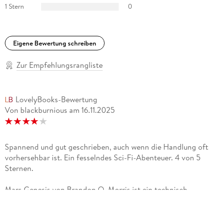
1 Stern
0
Eigene Bewertung schreiben
Zur Empfehlungsrangliste
LovelyBooks-Bewertung
Von blackburnious
am
16.11.2025
Spannend und gut geschrieben, auch wenn die Handlung oft
vorhersehbar ist. Ein fesselndes Sci-Fi-Abenteuer. 4 von 5
Sternen.
Mars Genesis von Brandon Q. Morris ist ein technisch
fundierter und zugleich unterhaltsamer Science-Fiction-
Roman, der den Leser auf eine detaillierte Reise zum Mars