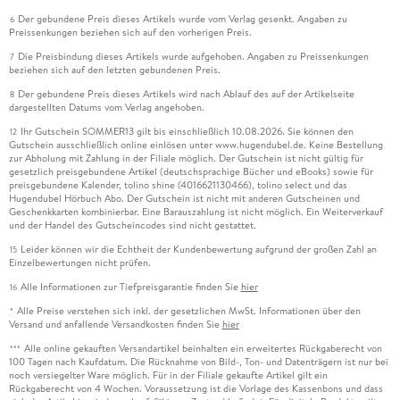
Der gebundene Preis dieses Artikels wurde vom Verlag gesenkt. Angaben zu
6
Preissenkungen beziehen sich auf den vorherigen Preis.
Die Preisbindung dieses Artikels wurde aufgehoben. Angaben zu Preissenkungen
7
beziehen sich auf den letzten gebundenen Preis.
Der gebundene Preis dieses Artikels wird nach Ablauf des auf der Artikelseite
8
dargestellten Datums vom Verlag angehoben.
Ihr Gutschein SOMMER13 gilt bis einschließlich 10.08.2026. Sie können den
12
Gutschein ausschließlich online einlösen unter www.hugendubel.de. Keine Bestellung
zur Abholung mit Zahlung in der Filiale möglich. Der Gutschein ist nicht gültig für
gesetzlich preisgebundene Artikel (deutschsprachige Bücher und eBooks) sowie für
preisgebundene Kalender, tolino shine (4016621130466), tolino select und das
Hugendubel Hörbuch Abo. Der Gutschein ist nicht mit anderen Gutscheinen und
Geschenkkarten kombinierbar. Eine Barauszahlung ist nicht möglich. Ein Weiterverkauf
und der Handel des Gutscheincodes sind nicht gestattet.
Leider können wir die Echtheit der Kundenbewertung aufgrund der großen Zahl an
15
Einzelbewertungen nicht prüfen.
Alle Informationen zur Tiefpreisgarantie finden Sie
hier
16
Alle Preise verstehen sich inkl. der gesetzlichen MwSt. Informationen über den
*
Versand und anfallende Versandkosten finden Sie
hier
Alle online gekauften Versandartikel beinhalten ein erweitertes Rückgaberecht von
***
100 Tagen nach Kaufdatum. Die Rücknahme von Bild-, Ton- und Datenträgern ist nur bei
noch versiegelter Ware möglich. Für in der Filiale gekaufte Artikel gilt ein
Rückgaberecht von 4 Wochen. Voraussetzung ist die Vorlage des Kassenbons und dass