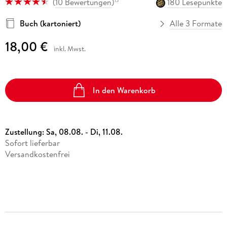
(
10 Bewertungen
)
180 Lesepunkte
15
Vergissmeinnicht
Ulrich Thimm
eBook epub
Hörbuch Downloads im Bundle
Science Fiction
16,99 €
Sonstiger Artikel
Buch (kartoniert)
Alle 3 Formate
Kalender
12,95 €
Fremdsprachige Bücher
15,99 €
Das kleine Strandschlösschen
18,00 €
Statt
15,74 €
Band 1
inkl. Mwst.
Rebecca Schulz
Taschenbücher
Hörbuch Download
Filmriss auf Immenhof
17,95 €
Karsten Dusse
In den Warenkorb
Buch (gebunden)
24,00 €
Zustellung:
Sa, 08.08. - Di, 11.08.
Sofort lieferbar
Versandkostenfrei