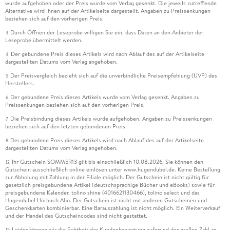
wurde aufgehoben oder der Preis wurde vom Verlag gesenkt. Die jeweils zutreffende
Alternative wird Ihnen auf der Artikelseite dargestellt. Angaben zu Preissenkungen
beziehen sich auf den vorherigen Preis.
Durch Öffnen der Leseprobe willigen Sie ein, dass Daten an den Anbieter der
3
Leseprobe übermittelt werden.
Der gebundene Preis dieses Artikels wird nach Ablauf des auf der Artikelseite
4
dargestellten Datums vom Verlag angehoben.
Der Preisvergleich bezieht sich auf die unverbindliche Preisempfehlung (UVP) des
5
Herstellers.
Der gebundene Preis dieses Artikels wurde vom Verlag gesenkt. Angaben zu
6
Preissenkungen beziehen sich auf den vorherigen Preis.
Die Preisbindung dieses Artikels wurde aufgehoben. Angaben zu Preissenkungen
7
beziehen sich auf den letzten gebundenen Preis.
Der gebundene Preis dieses Artikels wird nach Ablauf des auf der Artikelseite
8
dargestellten Datums vom Verlag angehoben.
Ihr Gutschein SOMMER13 gilt bis einschließlich 10.08.2026. Sie können den
12
Gutschein ausschließlich online einlösen unter www.hugendubel.de. Keine Bestellung
zur Abholung mit Zahlung in der Filiale möglich. Der Gutschein ist nicht gültig für
gesetzlich preisgebundene Artikel (deutschsprachige Bücher und eBooks) sowie für
preisgebundene Kalender, tolino shine (4016621130466), tolino select und das
Hugendubel Hörbuch Abo. Der Gutschein ist nicht mit anderen Gutscheinen und
Geschenkkarten kombinierbar. Eine Barauszahlung ist nicht möglich. Ein Weiterverkauf
und der Handel des Gutscheincodes sind nicht gestattet.
Leider können wir die Echtheit der Kundenbewertung aufgrund der großen Zahl an
15