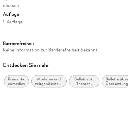
deutsch
Auflage
1. Auflage
Seitenanzahl
412
Barrierefreiheit
Reihe
Keine Information zur Barrierefreiheit bekannt
Napa Valley-Reihe, 1
Autor/Autorin
Entdecken Sie mehr
Tessa Bailey
Romantic
Moderne und
Belletristik:
Belletristik in
Übersetzung
comedies
zeitgenössische
Themen,
Übersetzung
Nina Bellem
Belletristik:
Stoffe,
allgemein und
Motive:
Verlag/Hersteller
literarisch
Liebe und
Beziehungen
Rowohlt Taschenbuch
Originaltitel
Secretly Yours
Originalsprache