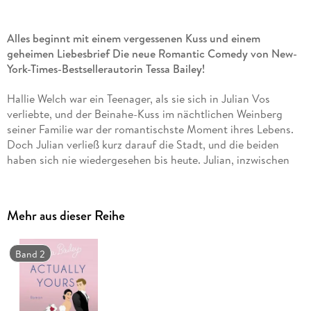
Alles beginnt mit einem vergessenen Kuss und einem
geheimen Liebesbrief Die neue Romantic Comedy von New-
York-Times-Bestsellerautorin Tessa Bailey!
Hallie Welch war ein Teenager, als sie sich in Julian Vos
verliebte, und der Beinahe-Kuss im nächtlichen Weinberg
seiner Familie war der romantischste Moment ihres Lebens.
Doch Julian verließ kurz darauf die Stadt, und die beiden
haben sich nie wiedergesehen bis heute. Julian, inzwischen
ein angesehener Geschichtsprofessor, ist zurück auf dem
heimatlichen Weingut, um ein Buch zu schreiben, und
Gärtnerin Hallie wird engagiert, um die Blumenbeete des
Mehr aus dieser Reihe
Anwesens zu bepflanzen. Vorfreude, Nervosität und
Schmetterlinge im Bauch. Das fühlt Hallie vor diesem Treffen.
Und Enttäuschung, Wut und Hummeln im Hintern danach.
Band 2
Denn Julian erinnert sich nicht an sie. Nur warum (Antwort:
Der Wein ist schuld) musste sie ihm deshalb ihr Herz in einem
anonymen Liebesbrief ausschütten?