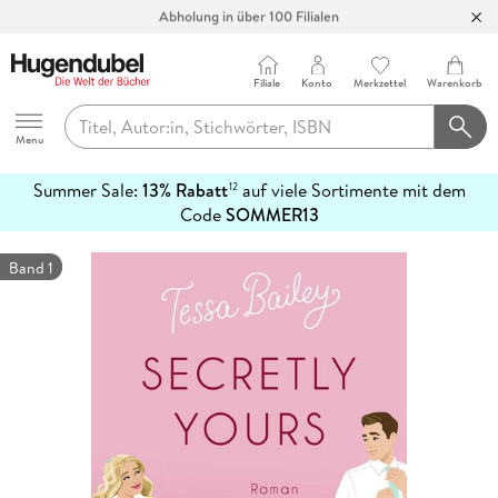
Abholung in über 100 Filialen
Filiale
Konto
Merkzettel
Warenkorb
Hugendubel
Menu
Summer Sale:
13% Rabatt
auf viele Sortimente mit dem
12
mehr
Code
SOMMER13
erfahren
Band 1