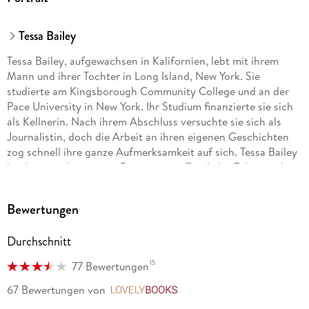
Tessa Bailey
Tessa Bailey, aufgewachsen in Kalifornien, lebt mit ihrem
Mann und ihrer Tochter in Long Island, New York. Sie
studierte am Kingsborough Community College und an der
Pace University in New York. Ihr Studium finanzierte sie sich
als Kellnerin. Nach ihrem Abschluss versuchte sie sich als
Journalistin, doch die Arbeit an ihren eigenen Geschichten
zog schnell ihre ganze Aufmerksamkeit auf sich. Tessa Bailey
hat bereits über vierzig Romane veröffentlicht. Zuletzt gelang
ihr mit der Dilogie um die Bellinger-Schwestern ein
außergewöhnlicher Erfolg. «It happened one Summer» wurde
Bewertungen
mit über 200 Millionen Abrufen zu einem der beliebtesten
Titel auf der Social-Media-Plattform TikTok, die Fortsetzung
Durchschnitt
«It happened with you» stand auf Platz 1 der New-York-Times-
Bestsellerliste.
15
77 Bewertungen
NINA BELLEM ist im Ruhrgebiet geboren und aufgewachsen.
67 Bewertungen
von
LovelyBooks
Nach ihrem Studium zog es sie nach Korea und Hawaii, bevor