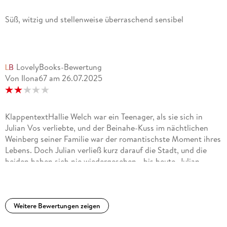
Süß, witzig und stellenweise überraschend sensibel
LovelyBooks-Bewertung
Von Ilona67
am
26.07.2025
KlappentextHallie Welch war ein Teenager, als sie sich in
Julian Vos verliebte, und der Beinahe-Kuss im nächtlichen
Weinberg seiner Familie war der romantischste Moment ihres
Lebens. Doch Julian verließ kurz darauf die Stadt, und die
beiden haben sich nie wiedergesehen - bis heute. Julian,
inzwischen ein angesehener Geschichtsprofessor, ist zurück
auf dem heimatlichen Weingut, um ein Buch zu schreiben,
und Gärtnerin Hallie wird engagiert, um die Blumenbeete des
Anwesens zu bepflanzen. Vorfreude, Nervosität und
Weitere Bewertungen zeigen
Schmetterlinge im Bauch. Das fühlt Hallie vor diesem Treffen.