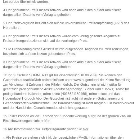
Leseprobe übermittelt werden.
Der gebundene Preis dieses Artikels wird nach Ablauf des auf der Artikelseite
4
dargestellten Datums vom Verlag angehoben.
Der Preisvergleich bezieht sich auf die unverbindliche Preisempfehlung (UVP) des
5
Herstellers.
Der gebundene Preis dieses Artikels wurde vom Verlag gesenkt. Angaben zu
6
Preissenkungen beziehen sich auf den vorherigen Preis.
Die Preisbindung dieses Artikels wurde aufgehoben. Angaben zu Preissenkungen
7
beziehen sich auf den letzten gebundenen Preis.
Der gebundene Preis dieses Artikels wird nach Ablauf des auf der Artikelseite
8
dargestellten Datums vom Verlag angehoben.
Ihr Gutschein SOMMER13 gilt bis einschließlich 10.08.2026. Sie können den
12
Gutschein ausschließlich online einlösen unter www.hugendubel.de. Keine Bestellung
zur Abholung mit Zahlung in der Filiale möglich. Der Gutschein ist nicht gültig für
gesetzlich preisgebundene Artikel (deutschsprachige Bücher und eBooks) sowie für
preisgebundene Kalender, tolino shine (4016621130466), tolino select und das
Hugendubel Hörbuch Abo. Der Gutschein ist nicht mit anderen Gutscheinen und
Geschenkkarten kombinierbar. Eine Barauszahlung ist nicht möglich. Ein Weiterverkauf
und der Handel des Gutscheincodes sind nicht gestattet.
Leider können wir die Echtheit der Kundenbewertung aufgrund der großen Zahl an
15
Einzelbewertungen nicht prüfen.
Alle Informationen zur Tiefpreisgarantie finden Sie
hier
16
Alle Preise verstehen sich inkl. der gesetzlichen MwSt. Informationen über den
*