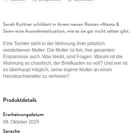
Sarah Kuttner schildert in ihrem neuen Roman »Mama &
Sam« eine Ausnahmesituation, wie es sie gar nicht selten gibt.
Eine Tochter steht in der Wohnung ihrer plötzlich
verstorbenen Mutter. Die Mutter ist fort, ihre gesamten
Ersparnisse auch. Was bleibt, sind Fragen: Warum ist die
Wohnung so chaotisch, der Briefkasten so voll? Und wie ist
es überhaupt möglich, seine eigene Mutter an einen
Heiratsschwindler zu verlieren?
Sarah Kuttner erzählt die Geschichte einer Frau, die Liebe
suchte und auf einen Love Scammer traf. Die sich verliebte
Produktdetails
und die Augen verschloss. Die nichts zurückließ, außer
einem schier endlosen Chat mit dem Betrüger. Vor allem
Erscheinungsdatum
aber ist es die Geschichte einer Tochter, die zurückbleibt, mit
einer Leerstelle, wo einmal die Mutter war.
08. Oktober 2025
Sprache