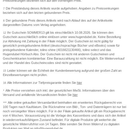
Preissenkungen beziehen sich auf den vorherigen Preis.
Die Preisbindung dieses Artikels wurde aufgehoben. Angaben zu Preissenkungen
7
beziehen sich auf den letzten gebundenen Preis.
Der gebundene Preis dieses Artikels wird nach Ablauf des auf der Artikelseite
8
dargestellten Datums vom Verlag angehoben.
Ihr Gutschein SOMMER13 gilt bis einschließlich 10.08.2026. Sie können den
12
Gutschein ausschließlich online einlösen unter www.hugendubel.de. Keine Bestellung
zur Abholung mit Zahlung in der Filiale möglich. Der Gutschein ist nicht gültig für
gesetzlich preisgebundene Artikel (deutschsprachige Bücher und eBooks) sowie für
preisgebundene Kalender, tolino shine (4016621130466), tolino select und das
Hugendubel Hörbuch Abo. Der Gutschein ist nicht mit anderen Gutscheinen und
Geschenkkarten kombinierbar. Eine Barauszahlung ist nicht möglich. Ein Weiterverkauf
und der Handel des Gutscheincodes sind nicht gestattet.
Leider können wir die Echtheit der Kundenbewertung aufgrund der großen Zahl an
15
Einzelbewertungen nicht prüfen.
Alle Informationen zur Tiefpreisgarantie finden Sie
hier
16
Alle Preise verstehen sich inkl. der gesetzlichen MwSt. Informationen über den
*
Versand und anfallende Versandkosten finden Sie
hier
Alle online gekauften Versandartikel beinhalten ein erweitertes Rückgaberecht von
***
100 Tagen nach Kaufdatum. Die Rücknahme von Bild-, Ton- und Datenträgern ist nur bei
noch versiegelter Ware möglich. Für in der Filiale gekaufte Artikel gilt ein Rückgaberecht
von 4 Wochen. Voraussetzung ist die Vorlage des Kassenbons und dass sich der Artikel
in wiederverkaufsfähigem Zustand befindet. Für digitale Produkte gilt weiterhin die
gesetzliche Widerrufsfrist von 14 Tagen. Bitte senden Sie Ihren Widerruf zu digitalen
Produkten per Mail an info@hugendubel.de.