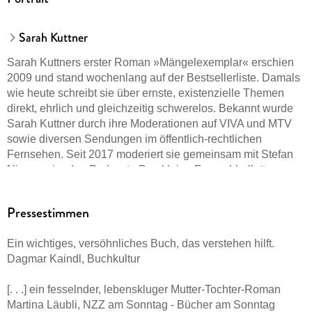
Sarah Kuttner
Sarah Kuttners erster Roman »Mängelexemplar« erschien
2009 und stand wochenlang auf der Bestsellerliste. Damals
wie heute schreibt sie über ernste, existenzielle Themen
direkt, ehrlich und gleichzeitig schwerelos. Bekannt wurde
Sarah Kuttner durch ihre Moderationen auf VIVA und MTV
sowie diversen Sendungen im öffentlich-rechtlichen
Fernsehen. Seit 2017 moderiert sie gemeinsam mit Stefan
Niggemeier den Podcast »Das kleine Fernsehballett«,
außerdem spricht sie auf YouTube über ADHS und mentale
Gesundheit. Sarah Kuttner lebt seit 2023 auf dem Land und
Pressestimmen
hat inzwischen einen ziemlich grünen Daumen.
Ein wichtiges, versöhnliches Buch, das verstehen hilft.
Sarah Kuttner im Netz: Instagram: @diekuttner I Twitter:
Dagmar Kaindl, Buchkultur
@KuttnerSarah I Facebook: @SarahKuttner / YouTube:
@sarah. kuttner
[. . .] ein fesselnder, lebenskluger Mutter-Tochter-Roman
Martina Läubli, NZZ am Sonntag - Bücher am Sonntag