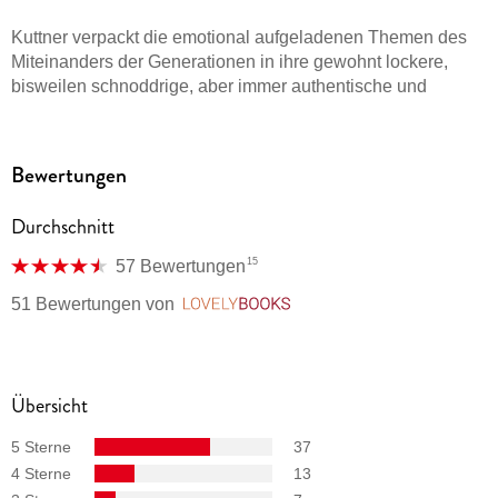
Kuttner verpackt die emotional aufgeladenen Themen des
Miteinanders der Generationen in ihre gewohnt lockere,
bisweilen schnoddrige, aber immer authentische und
lebendige Sprache. Lukas Jenkner, Stuttgarter Zeitung
Kuttner schafft es, aus persönlichen Leid etwas Universelles
Bewertungen
zu formen Christian Ruf, Dresdner Neueste Nachrichten
Durchschnitt
Atmosphärisch dicht und spannend schildert Kuttner die
Hilflosigkeit von Angehörigen. Bewegend! Thomas Kielhorn,
15
57 Bewertungen
Bild. de
51 Bewertungen
von
LovelyBooks
[. . .] sehr intim, sehr menschlich. Danny Marques, NDR
[. . .] nimmt einen als Leser sofort emotional mit. Eine Kunst!
Übersicht
Freundin
5 Sterne
37
[. . .] gefühlvoll und dabei nie sentimental. Claudia ten
4 Sterne
13
Hoevel, emotion