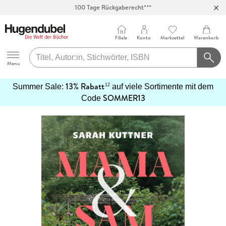
100 Tage Rückgaberecht***
Abholung in über 100 Filialen
Filiale
Konto
Merkzettel
Warenkorb
Hugendubel
Menu
13% Rabatt
12
Summer Sale:
auf viele Sortimente mit dem
SOMMER13
mehr
Code
erfahren