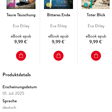
Männer schweigen
: Bei Sonnenaufgang sitzt eine rothaarige
Schönheit allein im Strandkorb. Sie ist nackt, und sie ist tot.
Und eine andere Frau, die ihr bis aufs Haar ähnelt, ist in
Teure Täuschung
Bitteres Ende
Toter Blick
größter Gefahr.
Eva Ehley
Eva Ehley
Eva Ehley
Drei Krimis in einem Band: der perfekte Einstieg in die
eBook epub
eBook epub
eBook epub
beliebte Krimi-Reihe
9,99 €
9,99 €
9,99 €
*
*
*
Noch mehr Nervenkitzel mit der Sylt-Krimi-Reihe:
Produktdetails
Band 1: Engel sterben
Erscheinungsdatum
Band 2: Frauen lügen
01. Juli 2025
Sprache
deutsch
Band 3: Männer schweigen