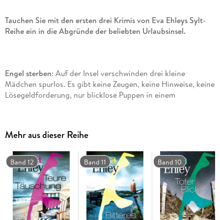
Tauchen Sie mit den ersten drei Krimis von Eva Ehleys Sylt-
Reihe ein in die Abgründe der beliebten Urlaubsinsel.
Engel sterben
: Auf der Insel verschwinden drei kleine
Mädchen spurlos. Es gibt keine Zeugen, keine Hinweise, keine
Lösegeldforderung, nur blicklose Puppen in einem
leerstehenden Watthaus.
Mehr aus dieser Reihe
Frauen lügen
: Der Journalist Fred Hübner trifft seine große
Liebe wieder. Als sie über eine Scheidung von ihrem
Band 12
Band 11
Band 10
vermögenden Mann nachdenkt, stirbt sie. In Fred Hübners
Bett.