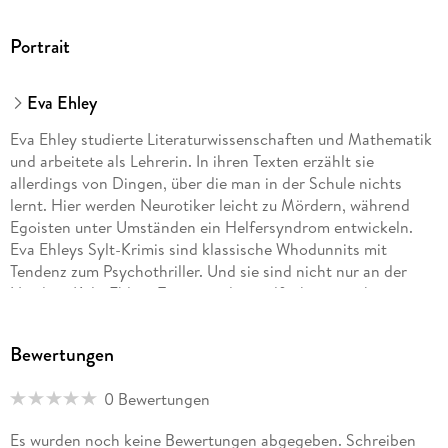
Portrait
Eva Ehley
Eva Ehley studierte Literaturwissenschaften und Mathematik
und arbeitete als Lehrerin. In ihren Texten erzählt sie
allerdings von Dingen, über die man in der Schule nichts
lernt. Hier werden Neurotiker leicht zu Mördern, während
Egoisten unter Umständen ein Helfersyndrom entwickeln.
Eva Ehleys Sylt-Krimis sind klassische Whodunnits mit
Tendenz zum Psychothriller. Und sie sind nicht nur an der
Nordsee Kult. Ehleys Texte wurden vielfach preisgekrönt u. a.
mit dem Agatha-Christie-Krimipreis. Die Autorin lebt in
Berlin. Sie ist verheiratet und hat zwei erwachsene Söhne.
Bewertungen
0 Bewertungen
Es wurden noch keine Bewertungen abgegeben. Schreiben