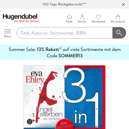
100 Tage Rückgaberecht***
Abholung in über 100 Filialen
Filiale
Konto
Merkzettel
Warenkorb
Hugendubel
Menu
Summer Sale:
13% Rabatt
auf viele Sortimente mit dem
12
mehr
Code
SOMMER13
erfahren