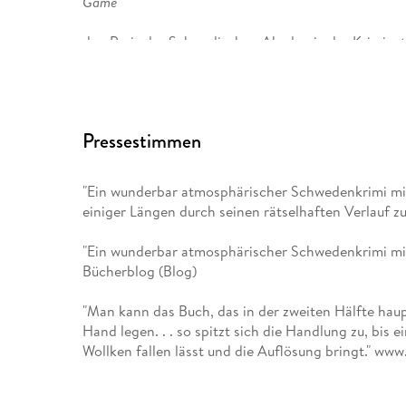
Game
den Preis der Schwedischen Akademie der Krimiau
UltiMatum
wurde 2015 als bester schwedischer Kriminalroman
Pressestimmen
Nummer-1-Bestseller. Mit
Sommernachtstod
"Ein wunderbar atmosphärischer Schwedenkrimi mit
einiger Längen durch seinen rätselhaften Verlauf zu
gelang ihm auch in Deutschland der Sprung auf die Be
Nähe von Malmö.
"Ein wunderbar atmosphärischer Schwedenkrimi mit 
Bücherblog (Blog)
"Man kann das Buch, das in der zweiten Hälfte haup
Hand legen. . . so spitzt sich die Handlung zu, bis 
Wollken fallen lässt und die Auflösung bringt." www.
"Abgründe, psychologische Spannung" Lippische L