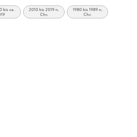
0 bis ca.
2010 bis 2019 n.
1980 bis 1989 n.
019
Chr.
Chr.