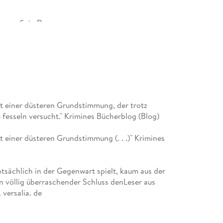
toren. Sein Roman
 ausgezeichnet. In Schweden sind seine Romane
 einer düsteren Grundstimmung, der trotz
 fesseln versucht." Krimines Bücherblog (Blog)
stsellerliste. Er lebt mit seiner Familie in der
einer düsteren Grundstimmung (. . .)" Krimines
tsächlich in der Gegenwart spielt, kaum aus der
ein völlig überraschender Schluss denLeser aus
 versalia. de
andes-Zeitung