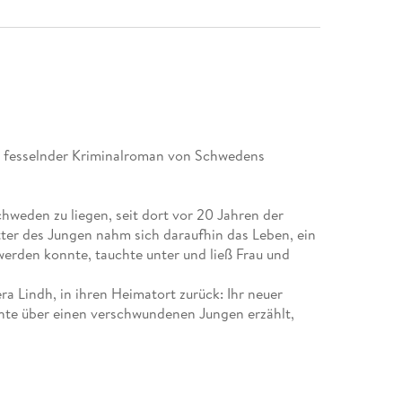
in fesselnder Kriminalroman von Schwedens
hweden zu liegen, seit dort vor 20 Jahren der
tter des Jungen nahm sich daraufhin das Leben, ein
erden konnte, tauchte unter und ließ Frau und
ra Lindh, in ihren Heimatort zurück: Ihr neuer
chte über einen verschwundenen Jungen erzählt,
lich geschehen ist. Längst nicht jedem im Dorf
trauenswürdig ist eigentlich Isak?
und einfühlsam, und gleichzeitig so unendlich