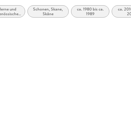
erne und
Schonen, Skane,
ca. 1980 bis ca.
ca. 201
enössische
Skåne
1989
2
letristik:
emein und
terarisch