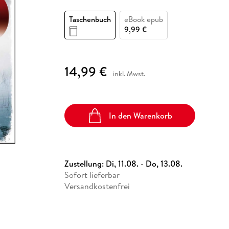
Fremdsprachige Bücher
n Lernhilfen
 Jugendbücher
eiber
Hörbuch Downloads im Bundle
cher
 Vergleich
 Puzzlezubehör
Lernen
New Adult
STABILO
Taschenbücher
Taschenbuch
eBook epub
hilfen
hriller
 Backen
er
lender
Ratgeber
9,99 €
op
hriller
Romance
Sachbücher
14,99 €
precher:innen
inkl. Mwst.
Science Fiction
Fremdsprachige Bücher
In den Warenkorb
Zustellung:
Di, 11.08. - Do, 13.08.
Sofort lieferbar
Versandkostenfrei