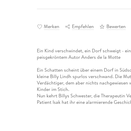
Merken
Empfehlen
Bewerten
Ein Kind verschwindet, ein Dorf schweigt - e
peisgekröntem Autor Anders de la Motte
Ein Schatten scheint über einem Dorf in Südsc
kleine Billy Lindh spurlos verschwand. Die Mu
Verdächtiger, dem aber nichts nachgewiesen w
Kinder im Stich.
Nun kehrt Billys Schwester, die Therapeutin Ve
Patient Isak hat ihr eine alarmierende Geschi
und Vera will endlich wissen, was damals wirk
gefallen ihre hartnäckigen Fragen. Und wie ver
»Ein absolut brillanter Krimi! So scharfsinnig 