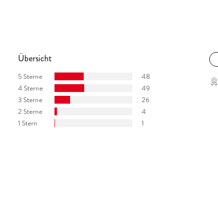
. . .) Mit 'Sommernachtstod' beweist Anders de la
ens genialsten Krimiautoren (. . .) Er schreibt
Übersicht
5 Sterne
48
4 Sterne
49
3 Sterne
26
2 Sterne
4
1 Stern
1