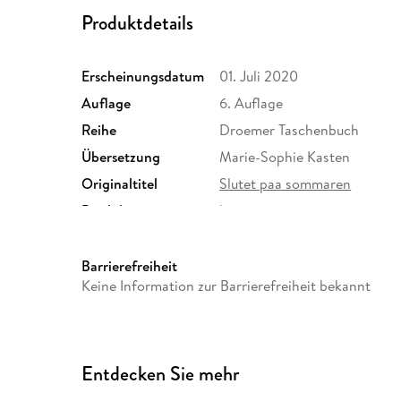
Produktdetails
Erscheinungsdatum
01. Juli 2020
Auflage
6. Auflage
Reihe
Droemer Taschenbuch
Übersetzung
Marie-Sophie Kasten
Originaltitel
Slutet paa sommaren
Produktart
kartoniert
Größe (L/B/H)
190/124/32 mm
Herstelleradresse
Verlagsgruppe Droemer Kna
Barrierefreiheit
Straße 346, 80687 München
Keine Information zur Barrierefreiheit bekannt
GmbH & Co. KG, produktsic
Entdecken Sie mehr