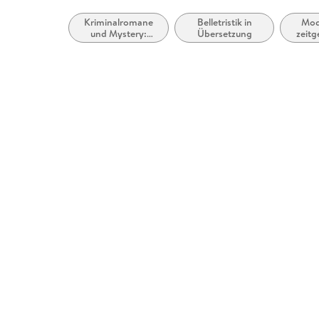
Kriminalromane
Belletristik in
Mod
und Mystery:
Übersetzung
zeitg
Privatdetektiv /
Bel
Amateurdetektive
allg
li