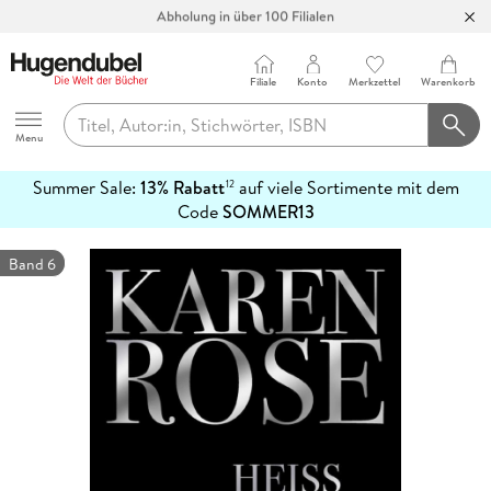
Abholung in über 100 Filialen
Filiale
Konto
Merkzettel
Warenkorb
Hugendubel
Menu
Summer Sale:
13% Rabatt
auf viele Sortimente mit dem
12
mehr
Code
SOMMER13
erfahren
Band 6